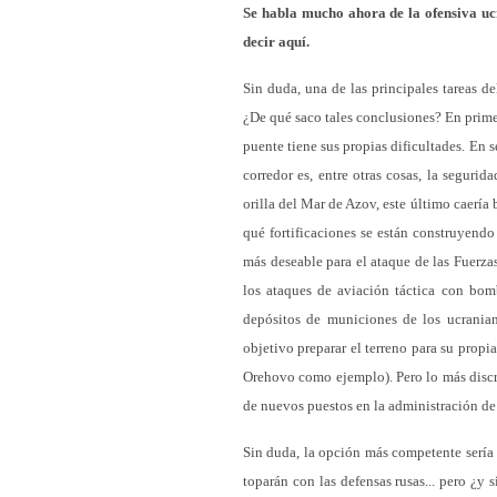
Se habla mucho ahora de la ofensiva ucr
decir aquí.
Sin duda, una de las principales tareas de
¿De qué saco tales conclusiones? En prime
puente tiene sus propias dificultades. En 
corredor es, entre otras cosas, la seguri
orilla del Mar de Azov, este último caería
qué fortificaciones se están construyendo
más deseable para el ataque de las Fuerza
los ataques de aviación táctica con bom
depósitos de municiones de los ucraniano
objetivo preparar el terreno para su prop
Orehovo como ejemplo). Pero lo más discr
de nuevos puestos en la administración de 
Sin duda, la opción más competente sería 
toparán con las defensas rusas... pero ¿y 