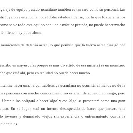
 garaje de equipo pesado ucraniano también es tan raro como su personal. Las
ribuyeron a esta lucha por el dólar estadounidense, por lo que los ucranianos
 como se ve todo este equipo con una esvástica pintada, no puede hacer mucho
bién tiene muy poco ahora.
e municiones de defensa aérea, lo que permite que la fuerza aérea rusa golpee
(escribo en mayúsculas porque es más divertido de esa manera) es un monstruo
abe que está ahí, pero en realidad no puede hacer mucho.
ítanme hacer una: la contraofensiva ucraniana no ocurrirá, al menos no de la
nas personas con mucho conocimiento no estarían de acuerdo conmigo, pero
e Ucrania los obligará a hacer 'algo' y ese 'algo' se presentará como una gran
oluto. En su lugar, será un intento desesperado de hacer que parezca una
do jóvenes y demasiado viejos sin experiencia o entrenamiento contra la
ccidentales.