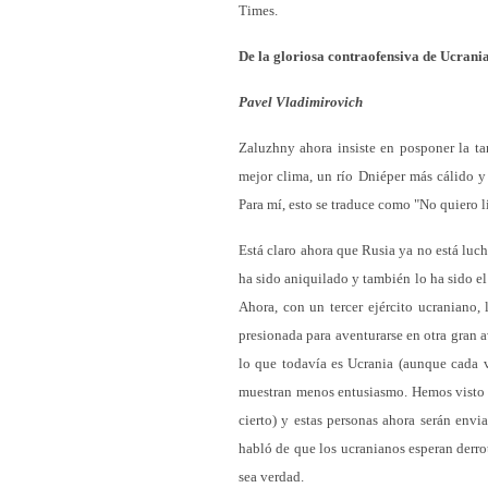
Times.
De la gloriosa contraofensiva de Ucrani
Pavel Vladimirovich
Zaluzhny ahora insiste en posponer la ta
mejor clima, un río Dniéper más cálido y
Para mí, esto se traduce como "No quiero l
Está claro ahora que Rusia ya no está luc
ha sido aniquilado y también lo ha sido el
Ahora, con un tercer ejército ucraniano,
presionada para aventurarse en otra gran 
lo que todavía es Ucrania (aunque cada v
muestran menos entusiasmo. Hemos visto a
cierto) y estas personas ahora serán envia
habló de que los ucranianos esperan derrot
sea verdad.