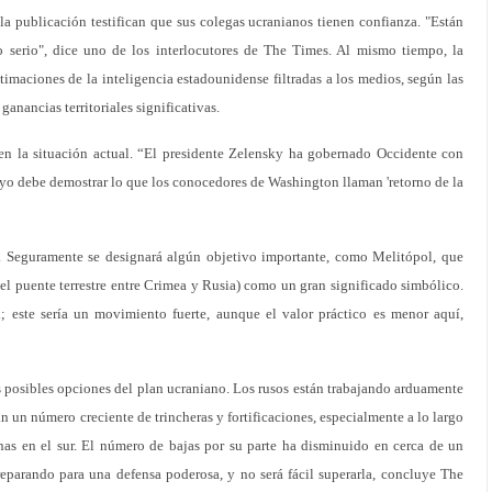
 la publicación testifican que sus colegas ucranianos tienen confianza. "Están
to serio", dice uno de los interlocutores de The Times. Al mismo tiempo, la
timaciones de la inteligencia estadounidense filtradas a los medios, según las
anancias territoriales significativas.
 en la situación actual. “El presidente Zelensky ha gobernado Occidente con
oyo debe demostrar lo que los conocedores de Washington llaman 'retorno de la
o. Seguramente se designará algún objetivo importante, como Melitópol, que
r el puente terrestre entre Crimea y Rusia) como un gran significado simbólico.
 este sería un movimiento fuerte, aunque el valor práctico es menor aquí,
 posibles opciones del plan ucraniano. Los rusos están trabajando arduamente
ran un número creciente de trincheras y fortificaciones, especialmente a lo largo
anas en el sur. El número de bajas por su parte ha disminuido en cerca de un
reparando para una defensa poderosa, y no será fácil superarla, concluye The