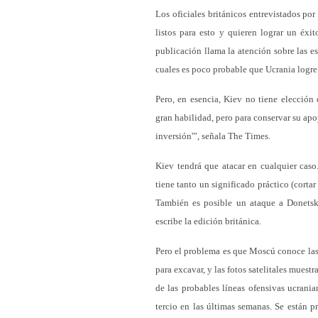
Los oficiales británicos entrevistados por
listos para esto y quieren lograr un éxi
publicación llama la atención sobre las es
cuales es poco probable que Ucrania logre g
Pero, en esencia, Kiev no tiene elección
gran habilidad, pero para conservar su ap
inversión'”, señala The Times.
Kiev tendrá que atacar en cualquier cas
tiene tanto un significado práctico (corta
También es posible un ataque a Donetsk;
escribe la edición británica.
Pero el problema es que Moscú conoce las
para excavar, y las fotos satelitales muest
de las probables líneas ofensivas ucrani
tercio en las últimas semanas. Se están p