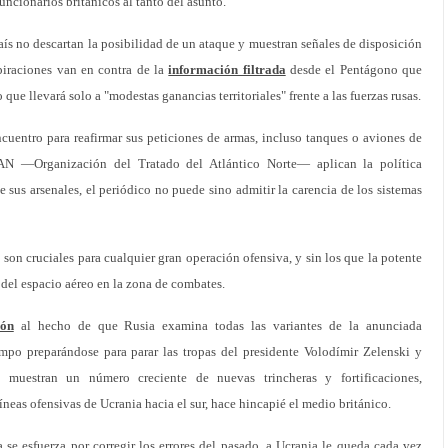
uncionarios británicos al tanto del asunto.
país no descartan la posibilidad de un ataque y muestran señales de disposición
spiraciones van en contra de la
información filtrada
desde el Pentágono que
que llevará solo a "modestas ganancias territoriales" frente a las fuerzas rusas.
uentro para reafirmar sus peticiones de armas, incluso tanques o aviones de
AN —Organización del Tratado del Atlántico Norte— aplican la política
e sus arsenales, el periódico no puede sino admitir la carencia de los sistemas
 son cruciales para cualquier gran operación ofensiva, y sin los que la potente
 del espacio aéreo en la zona de combates.
ión
al hecho de que Rusia examina todas las variantes de la anunciada
empo preparándose para parar las tropas del presidente Volodímir Zelenski y
es muestran un número creciente de nuevas trincheras y fortificaciones,
íneas ofensivas de Ucrania hacia el sur, hace hincapié el medio británico.
se esfuerza por corregir los errores del pasado, a Ucrania le queda cada vez