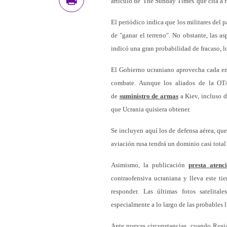
artículo de 'The Sunday Times' que cita a f
El periódico indica que los militares del 
de "ganar el terreno". No obstante, las a
indicó una gran probabilidad de fracaso, lo 
El Gobierno ucraniano aprovecha cada enc
combate. Aunque los aliados de la OT
de
suministro de armas
a Kiev, incluso d
que Ucrania quisiera obtener.
Se incluyen aquí los de defensa aérea, que
aviación rusa tendrá un dominio casi total
Asimismo, la publicación
presta atenc
contraofensiva ucraniana y lleva este ti
responder. Las últimas fotos satelital
especialmente a lo largo de las probables l
Ante nuevas circunstancias, cuando Rusia 