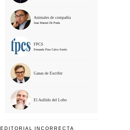
Animales de compañía
Juan Manuel De Prada
FPCS
Fernando Pino Calvo Sotelo
Ganas de Escribir
El Aullido del Lobo
EDITORIAL INCORRECTA