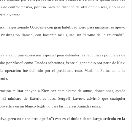
s de contraofensiva, por eso Kiev no dispone de otra opción real, sino la de
vera o verano.
nski ha gestionado Occidente con gran habilidad, pero para mantener su apoyo
 Washington llaman, con bastante mal gusto, un 'retorno de la inversión'",
va a cabo una operación especial para defender las repúblicas populares de
as por Moscú como Estados soberanos, frente al genocidio por parte de Kiev.
a operación fue definido por el presidente ruso, Vladímir Putin, como la
ania.
ración militar apoyan a Kiev con suministros de armas, donaciones, ayuda
 El ministro de Exteriores ruso, Serguéi Lavrov, advirtió que cualquier
nvertirá en un blanco legítimo para las Fuerzas Armadas rusas.
iva, pero no tiene otra opción": este es el titular de un largo artículo en la