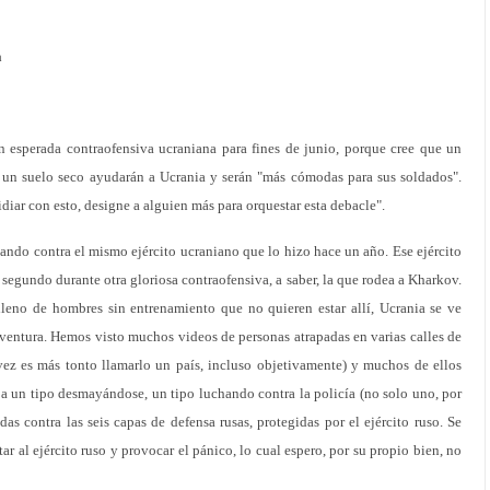
a
n esperada contraofensiva ucraniana para fines de junio, porque cree que un
 un suelo seco ayudarán a Ucrania y serán "más cómodas para sus soldados".
idiar con esto, designe a alguien más para orquestar esta debacle".
hando contra el mismo ejército ucraniano que lo hizo hace un año. Ese ejército
 segundo durante otra gloriosa contraofensiva, a saber, la que rodea a Kharkov.
 lleno de hombres sin entrenamiento que no quieren estar allí, Ucrania se ve
aventura. Hemos visto muchos videos de personas atrapadas en varias calles de
ez es más tonto llamarlo un país, incluso objetivamente) y muchos de ellos
 un tipo desmayándose, un tipo luchando contra la policía (no solo uno, por
das contra las seis capas de defensa rusas, protegidas por el ejército ruso. Se
ar al ejército ruso y provocar el pánico, lo cual espero, por su propio bien, no