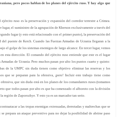
aniana, pero pocos hablan de los planes del ejército ruso. Y hay algo que
l ejército ruso es la preservación y expansión del corredor terrestre a Crimea.
r lugar, el suministro de la agrupación de Kherson exclusivamente a través del
segundo lugar (y esto está relacionado con el primer punto), la preservación del
dad del puente de Kerch. Cuando las Fuerzas Armadas de Ucrania llegaran a la
 bajo el golpe de los sistemas enemigos de largo alcance. En tercer lugar, vemos
 en esta dirección. El comando del ejército ruso entiende que este es el lugar
s Armadas de Ucrania. Pero muchos pasan por alto los puntos cuarto y quinto:
bas de la UMPC sin duda tienen como objetivo eliminar las reservas y los
s que se preparan para la ofensiva, ¡pero! Incluir este trabajo tiene como
ia ofensiva, que sin duda está en los planes de los comandantes rusos (tomamos
eto que todos pasan por alto es que ha comenzado el alboroto con la división
la región de Zaporozhye. Y esto ya es un marcador tan serio.
contraatacar a las tropas enemigas extenuadas, derrotadas y maltrechas que se
si se prepara un ataque preventivo para no dejar la posibilidad de abrirse paso