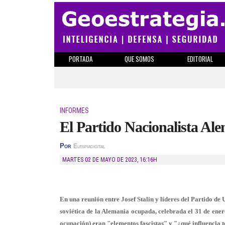
PORTADA
QUE SOMOS
EDITORIAL
INFORMES
El Partido Nacionalista Ale
Por
Elespiadigital
MARTES 02 DE MAYO DE 2023
,
16:16H
En una reunión entre Josef Stalin y líderes del Partido de 
soviética de la Alemania ocupada, celebrada el 31 de ener
ocupación) eran "elementos fascistas" y "¿qué influencia t