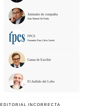
Animales de compañía
Juan Manuel De Prada
FPCS
Fernando Pino Calvo Sotelo
Ganas de Escribir
El Aullido del Lobo
EDITORIAL INCORRECTA