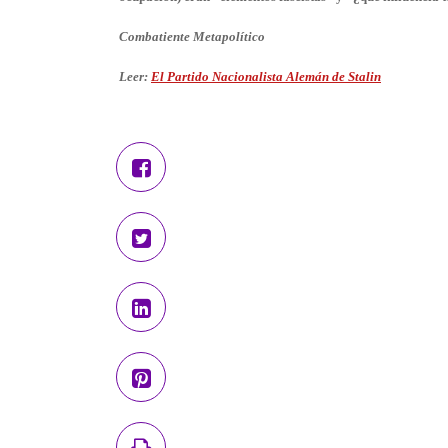
Combatiente Metapolítico
Leer:
El Partido Nacionalista Alemán de Stalin