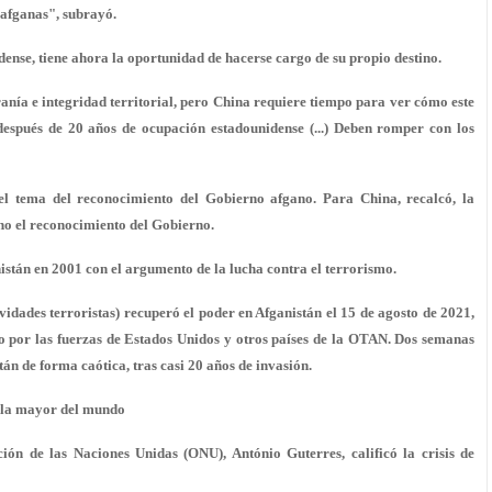
 afganas", subrayó.
ense, tiene ahora la oportunidad de hacerse cargo de su propio destino.
nía e integridad territorial, pero China requiere tiempo para ver cómo este
 después de 20 años de ocupación estadounidense (...) Deben romper con los
el tema del reconocimiento del Gobierno afgano. Para China, recalcó, la
 no el reconocimiento del Gobierno.
stán en 2001 con el argumento de la lucha contra el terrorismo.
idades terroristas) recuperó el poder en Afganistán el 15 de agosto de 2021,
o por las fuerzas de Estados Unidos y otros países de la OTAN. Dos semanas
tán de forma caótica, tras casi 20 años de invasión.
o la mayor del mundo
ón de las Naciones Unidas (ONU), António Guterres, calificó la crisis de