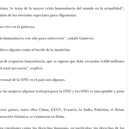
istán. Se trata de la mayor crisis humanitaria del mundo en la actualidad",
nión de los enviados especiales para Afganistán.
os vive en la pobreza.
da humanitaria este año para sobrevivir", señaló Guterres.
bres afganos están al borde de la inanición.
an de respuesta humanitaria, que se supone que debe recaudar 4.600 millones
d total necesaria", explicó.
ersonal de la ONU en el país son afganos.
ue las mujeres afganas trabajen para la ONU y las ONG es inaceptable y pone
rios países, entre ellos China, EEUU, Francia, la India, Pakistán, el Reino
eración Islámica, se reunieron en Doha.
en cuestiones como los derechos humanos, en particular los derechos de las