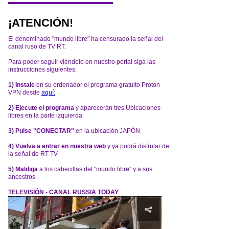
¡ATENCIÓN!
El denominado "mundo libre" ha censurado la señal del
canal ruso de TV RT.
Para poder seguir viéndolo en nuestro portal siga las
instrucciones siguientes:
1) Instale
en su ordenador el programa gratuito Proton
VPN desde
aquí:
2) Ejecute el programa
y aparecerán tres Ubicaciones
libres en la parte izquierda
3) Pulse "CONECTAR"
en la ubicación JAPÓN
4) Vuelva a entrar en nuestra web
y ya podrá disfrutar de
la señal de RT TV
5) Maldiga
a los cabecillas del "mundo libre" y a sus
ancestros
TELEVISIÓN - CANAL RUSSIA TODAY