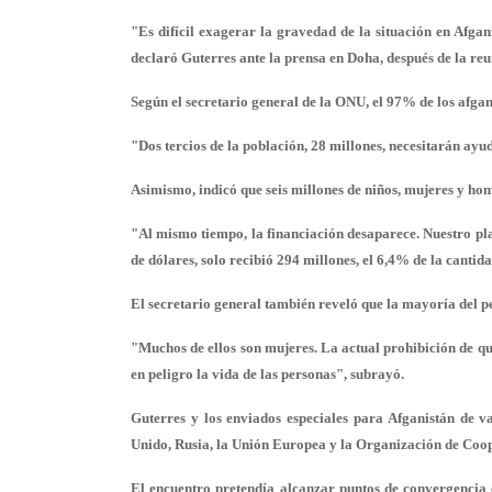
"Es difícil exagerar la gravedad de la situación en Afgan
declaró Guterres ante la prensa en Doha, después de la reu
Según el secretario general de la ONU, el 97% de los afgan
"Dos tercios de la población, 28 millones, necesitarán ayu
Asimismo, indicó que seis millones de niños, mujeres y hom
"Al mismo tiempo, la financiación desaparece. Nuestro pl
de dólares, solo recibió 294 millones, el 6,4% de la cantida
El secretario general también reveló que la mayoría del p
"Muchos de ellos son mujeres. La actual prohibición de q
en peligro la vida de las personas", subrayó.
Guterres y los enviados especiales para Afganistán de va
Unido, Rusia, la Unión Europea y la Organización de Coop
El encuentro pretendía alcanzar puntos de convergencia 