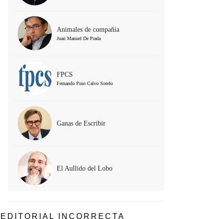
Animales de compañía
Juan Manuel De Prada
FPCS
Fernando Pino Calvo Sotelo
Ganas de Escribir
El Aullido del Lobo
EDITORIAL INCORRECTA