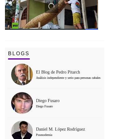
BLOGS
El Blog de Pedro Pitarch
Análisis independiente y serio para personas cabales
Diego Fusaro
Diego Fusaro
Daniel M. López Rodríguez
Posmodernia