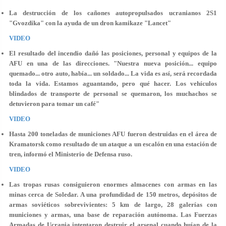
La destrucción de los cañones autopropulsados ucranianos 2S1
"Gvozdika" con la ayuda de un dron kamikaze "Lancet"
VIDEO
El resultado del incendio dañó las posiciones, personal y equipos de la
AFU en una de las direcciones. "Nuestra nueva posición... equipo
quemado... otro auto, había... un soldado... La vida es así, será recordada
toda la vida. Estamos aguantando, pero qué hacer. Los vehículos
blindados de transporte de personal se quemaron, los muchachos se
detuvieron para tomar un café"
VIDEO
Hasta 200 toneladas de municiones AFU fueron destruidas en el área de
Kramatorsk como resultado de un ataque a un escalón en una estación de
tren, informó el Ministerio de Defensa ruso.
VIDEO
Las tropas rusas consiguieron enormes almacenes con armas en las
minas cerca de Soledar. A una profundidad de 150 metros, depósitos de
armas soviéticos sobrevivientes: 5 km de largo, 28 galerías con
municiones y armas, una base de reparación autónoma. Las Fuerzas
Armadas de Ucrania intentaron destruir el arsenal cuando huían de la