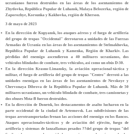
ucranianos fueron destruidos en las áreas de los asentamientos de
Zhytlovka, República Popular de Luhansk, Malaya Belozerka, región de
Zaporozhye, Korsunka y Kakhovka, región de Kherson.
3 de mayo de 2023
En la dirección de Kupyansk, los ataques aéreos y el fuego de artillería
del grupo de tropas "Occidental" derrotaron a unidades de las Fuerzas
Armadas de Ucrania en las áreas de los asentamientos de Stelmakhovka,
República Popular de Luhansk y Kamenka, Región de Kharkiv. Las
pérdidas del enemigo ascendieron a 40 militares ucranianos, dos
vehículos blindados de combate, tres vehículos, así como un obús D-30.
En la dirección Krasno-Limansky, la aviación operacional-táctica y
militar, el fuego de artillería del grupo de tropas "Centro" derrotó a las
unidades enemigas en las áreas de los asentamientos de Nevskoye y
Chervonaya Dibrova de la República Popular de Luhansk. Más de 50
militares ucranianos, un vehículo blindado de combate, tres camionetas y
dos obuses Msta-B fueron destruidos.
En la dirección de Donetsk, los destacamentos de asalto lucharon en la
parte occidental de la ciudad de Artemovsk. Las subdivisiones de las
tropas aerotransportadas frenan las acciones del enemigo en los flancos.
Ataques operacionales-tácticos y de aviación del ejército, fuego de
artillería y sistemas de lanzallamas pesados ??del grupo de tropas "del