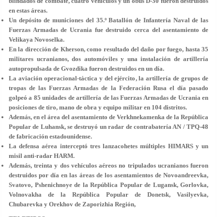
blindados de combate, cuatro vehículos y un obús D-30 fueron destruidos
en estas áreas.
Un depósito de municiones del 35.º Batallón de Infantería Naval de las
Fuerzas Armadas de Ucrania fue destruido cerca del asentamiento de
Velikaya Novoselka.
En la dirección de Kherson, como resultado del daño por fuego, hasta 35
militares ucranianos, dos automóviles y una instalación de artillería
autopropulsada de Gvozdika fueron destruidos en un día.
La aviación operacional-táctica y del ejército, la artillería de grupos de
tropas de las Fuerzas Armadas de la Federación Rusa el día pasado
golpeó a 85 unidades de artillería de las Fuerzas Armadas de Ucrania en
posiciones de tiro, mano de obra y equipo militar en 104 distritos.
Además, en el área del asentamiento de Verkhnekamenka de la República
Popular de Luhansk, se destruyó un radar de contrabatería AN / TPQ-48
de fabricación estadounidense.
La defensa aérea interceptó tres lanzacohetes múltiples HIMARS y un
misil anti-radar HARM.
Además, treinta y dos vehículos aéreos no tripulados ucranianos fueron
destruidos por día en las áreas de los asentamientos de Novoandreevka,
Svatovo, Pshenichnoye de la República Popular de Lugansk, Gorlovka,
Volnovakha de la República Popular de Donetsk, Vasilyevka,
Chubarevka y Orekhov de Zaporizhia Región,