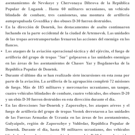
asentamientos de Nevskoye y Chervonaya Dibrova de la República
Popular de Lugansk . Hasta 60 militares ucranianos, un vehículo
blindado de combate, tres camionetas, una montura de artillería
autopropulsada Gvozdika y dos obuses D-30 fueron destruidos.
En la dirección de Donetsk, los destacamentos de asalto continuaron
luchando en la parte occidental de la ciudad de Artemovsk. Las unidades
de las tropas aerotransportadas frenaron las acciones del enemigo en los
flancos.
Los ataques de la aviación operacional-táctica y del ejército, el fuego de
artillería del grupo de tropas "Sur" golpearon a las unidades enemigas
en las áreas de los asentamientos de Chasov Yar y Bogdanovka de la
República Popular de Donetsk.
Durante el último día se han realizado siete incursiones en esta zona por
parte de la aviación. La artillería de la agrupación completó 72 misiones
de fuego. Más de 185 militares y mercenarios ucranianos, un tanque,
cuatro vehículos blindados de combate, cuatro vehículos, dos obuses D-20
y un obús D-30 fueron destruidos en esta dirección durante el día.
En las direcciones Sur-Donetsk y Zaporozhye, los ataques aéreos y el
fuego de artillería del grupo de tropas Vostok derrotaron a las unidades
de las Fuerzas Armadas de Ucrania en las áreas de los asentamientos,
Gulyaipole, región de Zaporozhye y Vuhledar, República Popular de
Donetsk. Durante el día, hasta 90 militares ucranianos, dos vehículos