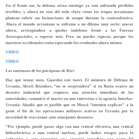
En el frente sur, la defensa aérea enemiga ya está sufriendo pérdidas
terribles, y ahora no está del todo claro cómo las tropas ucranianas
planean cubrir sus formaciones de ataque durante la contraofensiva.
Ahora el mando ucraniano se enfrenta a un dilema muy serio: atacar
ahora, arriesgándose a quedar indefenso frente a las Fuerzas
Aeroespaciales, o esperar más. Pero no puedes esperar, porque los
maestros occidentales están esperando los resultados ahora mismo.
VIDEO
VIDEO
Las amenazas de los psicópatas de Kiev
Hay que tomar nota. Guarden este tweet. El ministro de Defensa de
Ucrania, Alexéi Réznikov, “no se sorprenderá” si en Rusia ocurre un
desastre industrial que requiera una atención inmediata de las
autoridades, comunicó el martes en una entrevista a la agencia Interfax-
Ucrania. Añadió que es posible que en Moscú “intenten explicar” a la
gente el fin de las operaciones militares activas en Ucrania por la
necesidad de reaccionar ante semejantes desastres.
“Por ejemplo, puede pasar algo con una central eléctrica, una central
hidroeléctrica o una central nuclear, puede haber riesgos para la
población, y esto requerirá una atención inmediata por parte del