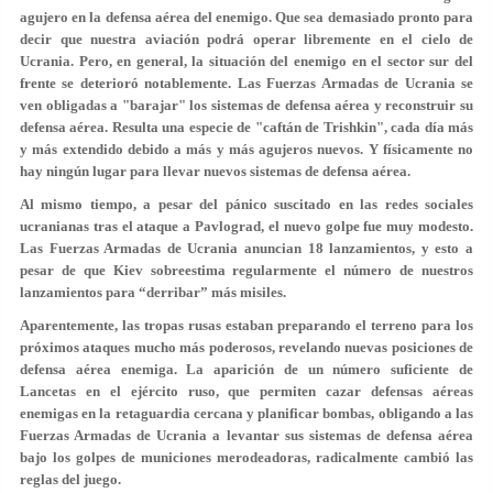
agujero en la defensa aérea del enemigo. Que sea demasiado pronto para
decir que nuestra aviación podrá operar libremente en el cielo de
Ucrania. Pero, en general, la situación del enemigo en el sector sur del
frente se deterioró notablemente. Las Fuerzas Armadas de Ucrania se
ven obligadas a "barajar" los sistemas de defensa aérea y reconstruir su
defensa aérea. Resulta una especie de "caftán de Trishkin", cada día más
y más extendido debido a más y más agujeros nuevos. Y físicamente no
hay ningún lugar para llevar nuevos sistemas de defensa aérea.
Al mismo tiempo, a pesar del pánico suscitado en las redes sociales
ucranianas tras el ataque a Pavlograd, el nuevo golpe fue muy modesto.
Las Fuerzas Armadas de Ucrania anuncian 18 lanzamientos, y esto a
pesar de que Kiev sobreestima regularmente el número de nuestros
lanzamientos para “derribar” más misiles.
Aparentemente, las tropas rusas estaban preparando el terreno para los
próximos ataques mucho más poderosos, revelando nuevas posiciones de
defensa aérea enemiga. La aparición de un número suficiente de
Lancetas en el ejército ruso, que permiten cazar defensas aéreas
enemigas en la retaguardia cercana y planificar bombas, obligando a las
Fuerzas Armadas de Ucrania a levantar sus sistemas de defensa aérea
bajo los golpes de municiones merodeadoras, radicalmente cambió las
reglas del juego.