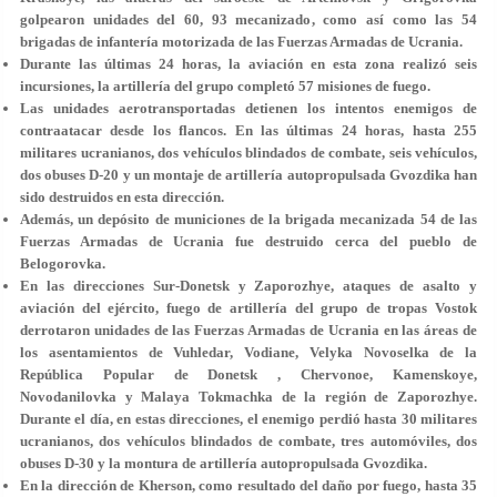
golpearon unidades del 60, 93 mecanizado, como así como las 54
brigadas de infantería motorizada de las Fuerzas Armadas de Ucrania.
Durante las últimas 24 horas, la aviación en esta zona realizó seis
incursiones, la artillería del grupo completó 57 misiones de fuego.
Las unidades aerotransportadas detienen los intentos enemigos de
contraatacar desde los flancos. En las últimas 24 horas, hasta 255
militares ucranianos, dos vehículos blindados de combate, seis vehículos,
dos obuses D-20 y un montaje de artillería autopropulsada Gvozdika han
sido destruidos en esta dirección.
Además, un depósito de municiones de la brigada mecanizada 54 de las
Fuerzas Armadas de Ucrania fue destruido cerca del pueblo de
Belogorovka.
En las direcciones Sur-Donetsk y Zaporozhye, ataques de asalto y
aviación del ejército, fuego de artillería del grupo de tropas Vostok
derrotaron unidades de las Fuerzas Armadas de Ucrania en las áreas de
los asentamientos de Vuhledar, Vodiane, Velyka Novoselka de la
República Popular de Donetsk , Chervonoe, Kamenskoye,
Novodanilovka y Malaya Tokmachka de la región de Zaporozhye.
Durante el día, en estas direcciones, el enemigo perdió hasta 30 militares
ucranianos, dos vehículos blindados de combate, tres automóviles, dos
obuses D-30 y la montura de artillería autopropulsada Gvozdika.
En la dirección de Kherson, como resultado del daño por fuego, hasta 35