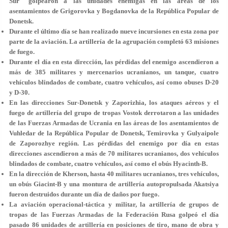
Sur" golpearon a las unidades enemigas en las áreas de los
asentamientos de Grigorovka y Bogdanovka de la República Popular de
Donetsk.
Durante el último día se han realizado nueve incursiones en esta zona por
parte de la aviación. La artillería de la agrupación completó 63 misiones
de fuego.
Durante el día en esta dirección, las pérdidas del enemigo ascendieron a
más de 385 militares y mercenarios ucranianos, un tanque, cuatro
vehículos blindados de combate, cuatro vehículos, así como obuses D-20
y D-30.
En las direcciones Sur-Donetsk y Zaporizhia, los ataques aéreos y el
fuego de artillería del grupo de tropas Vostok derrotaron a las unidades
de las Fuerzas Armadas de Ucrania en las áreas de los asentamientos de
Vuhledar de la República Popular de Donetsk, Temirovka y Gulyaipole
de Zaporozhye región. Las pérdidas del enemigo por día en estas
direcciones ascendieron a más de 70 militares ucranianos, dos vehículos
blindados de combate, cuatro vehículos, así como el obús Hyacinth-B.
En la dirección de Kherson, hasta 40 militares ucranianos, tres vehículos,
un obús Giacint-B y una montura de artillería autopropulsada Akatsiya
fueron destruidos durante un día de daños por fuego.
La aviación operacional-táctica y militar, la artillería de grupos de
tropas de las Fuerzas Armadas de la Federación Rusa golpeó el día
pasado 86 unidades de artillería en posiciones de tiro, mano de obra y