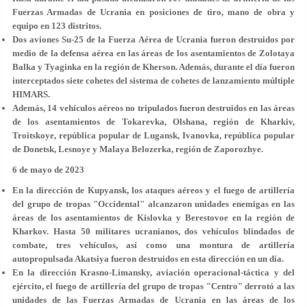
Fuerzas Armadas de Ucrania en posiciones de tiro, mano de obra y
equipo en 123 distritos.
Dos aviones Su-25 de la Fuerza Aérea de Ucrania fueron destruidos por
medio de la defensa aérea en las áreas de los asentamientos de Zolotaya
Balka y Tyaginka en la región de Kherson. Además, durante el día fueron
interceptados siete cohetes del sistema de cohetes de lanzamiento múltiple
HIMARS.
Además, 14 vehículos aéreos no tripulados fueron destruidos en las áreas
de los asentamientos de Tokarevka, Olshana, región de Kharkiv,
Troitskoye, república popular de Lugansk, Ivanovka, república popular
de Donetsk, Lesnoye y Malaya Belozerka, región de Zaporozhye.
6 de mayo de 2023
En la dirección de Kupyansk, los ataques aéreos y el fuego de artillería
del grupo de tropas "Occidental" alcanzaron unidades enemigas en las
áreas de los asentamientos de Kislovka y Berestovoe en la región de
Kharkov. Hasta 50 militares ucranianos, dos vehículos blindados de
combate, tres vehículos, así como una montura de artillería
autopropulsada Akatsiya fueron destruidos en esta dirección en un día.
En la dirección Krasno-Limansky, aviación operacional-táctica y del
ejército, el fuego de artillería del grupo de tropas "Centro" derrotó a las
unidades de las Fuerzas Armadas de Ucrania en las áreas de los