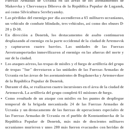
Fuerzas Armadas de Ucrania en las áreas de los asentamientos de
Makeevka y Chervonaya Dibrova de la República Popular de Lugansk,
así como Silvicultura Serebryansky.
Las pérdidas del enemigo por día ascendieron a 65 militares ucranianos,
un vehículo de combate blindado, tres vehículos, así como dos obuses D-
20 y D-30.
En dirección a Donetsk, los destacamentos de asalto continuaron
desplazando al enemigo en la parte occidental de la ciudad de Artemovsk
y capturaron cuatro barrios. Las unidades de las Fuerzas
Aerotransportadas inmovilizaron al enemigo en las afueras del norte y
sur de la ciudad.
Los ataques aéreos, las tropas de misiles y el fuego de artillería del grupo
de tropas "Sur" derrotaron a las unidades de las Fuerzas Armadas de
Ucrania en las áreas de los asentamientos de Bogdanovka y Artemovskoe
de la República Popular de Donetsk.
Durante el día, se realizaron cuatro incursiones en el área de la ciudad de
Artemovsk. La artillería del grupo completó 61 misiones de fuego.
Como resultado de un ataque con misiles en los puntos de despliegue
temporal de la brigada mecanizada 24 de las Fuerzas Armadas de
Ucrania y un destacamento de las fuerzas de operaciones especiales de
las Fuerzas Armadas de Ucrania en el pueblo de Konstantinovka de la
República Popular de Donetsk, más más de doscientos militares
ucranianos murieron y unos 280 más fueron evacuados con heridas de