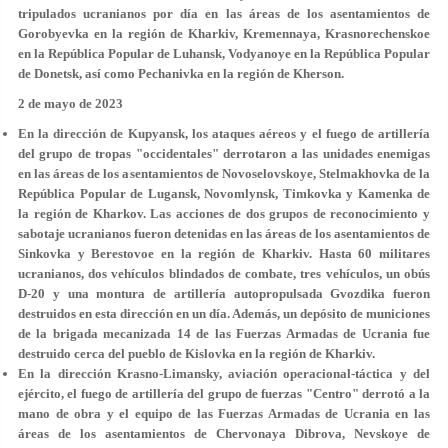
tripulados ucranianos por día en las áreas de los asentamientos de
Gorobyevka en la región de Kharkiv, Kremennaya, Krasnorechenskoe
en la República Popular de Luhansk, Vodyanoye en la República Popular
de Donetsk, así como Pechanivka en la región de Kherson.
2 de mayo de 2023
En la dirección de Kupyansk, los ataques aéreos y el fuego de artillería
del grupo de tropas "occidentales" derrotaron a las unidades enemigas
en las áreas de los asentamientos de Novoselovskoye, Stelmakhovka de la
República Popular de Lugansk, Novomlynsk, Timkovka y Kamenka de
la región de Kharkov. Las acciones de dos grupos de reconocimiento y
sabotaje ucranianos fueron detenidas en las áreas de los asentamientos de
Sinkovka y Berestovoe en la región de Kharkiv. Hasta 60 militares
ucranianos, dos vehículos blindados de combate, tres vehículos, un obús
D-20 y una montura de artillería autopropulsada Gvozdika fueron
destruidos en esta dirección en un día. Además, un depósito de municiones
de la brigada mecanizada 14 de las Fuerzas Armadas de Ucrania fue
destruido cerca del pueblo de Kislovka en la región de Kharkiv.
En la dirección Krasno-Limansky, aviación operacional-táctica y del
ejército, el fuego de artillería del grupo de fuerzas "Centro" derrotó a la
mano de obra y el equipo de las Fuerzas Armadas de Ucrania en las
áreas de los asentamientos de Chervonaya Dibrova, Nevskoye de