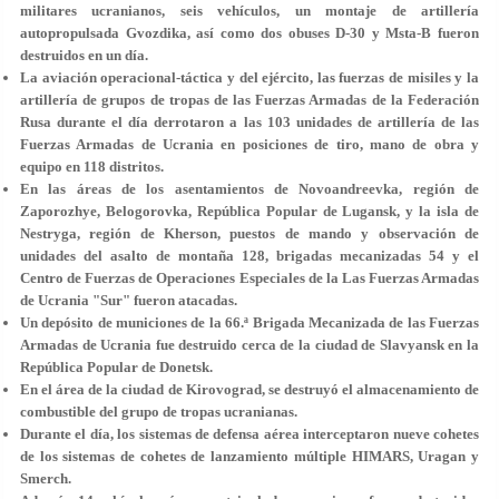
militares ucranianos, seis vehículos, un montaje de artillería
autopropulsada Gvozdika, así como dos obuses D-30 y Msta-B fueron
destruidos en un día.
La aviación operacional-táctica y del ejército, las fuerzas de misiles y la
artillería de grupos de tropas de las Fuerzas Armadas de la Federación
Rusa durante el día derrotaron a las 103 unidades de artillería de las
Fuerzas Armadas de Ucrania en posiciones de tiro, mano de obra y
equipo en 118 distritos.
En las áreas de los asentamientos de Novoandreevka, región de
Zaporozhye, Belogorovka, República Popular de Lugansk, y la isla de
Nestryga, región de Kherson, puestos de mando y observación de
unidades del asalto de montaña 128, brigadas mecanizadas 54 y el
Centro de Fuerzas de Operaciones Especiales de la Las Fuerzas Armadas
de Ucrania "Sur" fueron atacadas.
Un depósito de municiones de la 66.ª Brigada Mecanizada de las Fuerzas
Armadas de Ucrania fue destruido cerca de la ciudad de Slavyansk en la
República Popular de Donetsk.
En el área de la ciudad de Kirovograd, se destruyó el almacenamiento de
combustible del grupo de tropas ucranianas.
Durante el día, los sistemas de defensa aérea interceptaron nueve cohetes
de los sistemas de cohetes de lanzamiento múltiple HIMARS, Uragan y
Smerch.