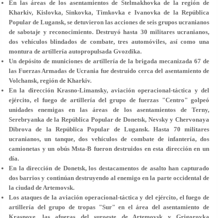
En las áreas de los asentamientos de Stelmakhovka de la región de
Kharkiv, Kislovka, Sinkovka, Timkovka e Ivanovka de la República
Popular de Lugansk, se detuvieron las acciones de seis grupos ucranianos
de sabotaje y reconocimiento. Destruyó hasta 30 militares ucranianos,
dos vehículos blindados de combate, tres automóviles, así como una
montura de artillería autopropulsada Gvozdika.
Un depósito de municiones de artillería de la brigada mecanizada 67 de
las Fuerzas Armadas de Ucrania fue destruido cerca del asentamiento de
Volchansk, región de Kharkiv.
En la dirección Krasno-Limansky, aviación operacional-táctica y del
ejército, el fuego de artillería del grupo de fuerzas "Centro" golpeó
unidades enemigas en las áreas de los asentamientos de Terny,
Serebryanka de la República Popular de Donetsk, Nevsky y Chervonaya
Dibrova de la República Popular de Lugansk. Hasta 70 militares
ucranianos, un tanque, dos vehículos de combate de infantería, dos
camionetas y un obús Msta-B fueron destruidos en esta dirección en un
día.
En la dirección de Donetsk, los destacamentos de asalto han capturado
dos barrios y continúan destruyendo al enemigo en la parte occidental de
la ciudad de Artemovsk.
Los ataques de la aviación operacional-táctica y del ejército, el fuego de
artillería del grupo de tropas "Sur" en el área del asentamiento de
Krasnoye, las afueras del suroeste de Artemovsk y Grigorovka