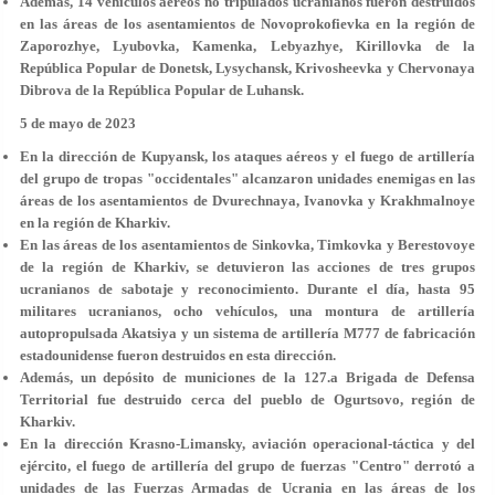
Además, 14 vehículos aéreos no tripulados ucranianos fueron destruidos
en las áreas de los asentamientos de Novoprokofievka en la región de
Zaporozhye, Lyubovka, Kamenka, Lebyazhye, Kirillovka de la
República Popular de Donetsk, Lysychansk, Krivosheevka y Chervonaya
Dibrova de la República Popular de Luhansk.
5 de mayo de 2023
En la dirección de Kupyansk, los ataques aéreos y el fuego de artillería
del grupo de tropas "occidentales" alcanzaron unidades enemigas en las
áreas de los asentamientos de Dvurechnaya, Ivanovka y Krakhmalnoye
en la región de Kharkiv.
En las áreas de los asentamientos de Sinkovka, Timkovka y Berestovoye
de la región de Kharkiv, se detuvieron las acciones de tres grupos
ucranianos de sabotaje y reconocimiento. Durante el día, hasta 95
militares ucranianos, ocho vehículos, una montura de artillería
autopropulsada Akatsiya y un sistema de artillería M777 de fabricación
estadounidense fueron destruidos en esta dirección.
Además, un depósito de municiones de la 127.a Brigada de Defensa
Territorial fue destruido cerca del pueblo de Ogurtsovo, región de
Kharkiv.
En la dirección Krasno-Limansky, aviación operacional-táctica y del
ejército, el fuego de artillería del grupo de fuerzas "Centro" derrotó a
unidades de las Fuerzas Armadas de Ucrania en las áreas de los