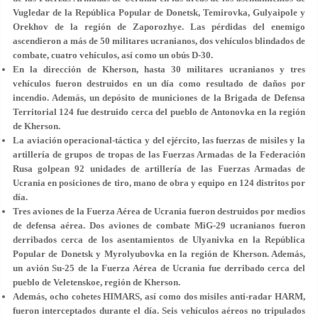
Vugledar de la República Popular de Donetsk, Temirovka, Gulyaipole y
Orekhov de la región de Zaporozhye. Las pérdidas del enemigo
ascendieron a más de 50 militares ucranianos, dos vehículos blindados de
combate, cuatro vehículos, así como un obús D-30.
En la dirección de Kherson, hasta 30 militares ucranianos y tres
vehículos fueron destruidos en un día como resultado de daños por
incendio. Además, un depósito de municiones de la Brigada de Defensa
Territorial 124 fue destruido cerca del pueblo de Antonovka en la región
de Kherson.
La aviación operacional-táctica y del ejército, las fuerzas de misiles y la
artillería de grupos de tropas de las Fuerzas Armadas de la Federación
Rusa golpean 92 unidades de artillería de las Fuerzas Armadas de
Ucrania en posiciones de tiro, mano de obra y equipo en 124 distritos por
día.
Tres aviones de la Fuerza Aérea de Ucrania fueron destruidos por medios
de defensa aérea. Dos aviones de combate MiG-29 ucranianos fueron
derribados cerca de los asentamientos de Ulyanivka en la República
Popular de Donetsk y Myrolyubovka en la región de Kherson. Además,
un avión Su-25 de la Fuerza Aérea de Ucrania fue derribado cerca del
pueblo de Veletenskoe, región de Kherson.
Además, ocho cohetes HIMARS, así como dos misiles anti-radar HARM,
fueron interceptados durante el día. Seis vehículos aéreos no tripulados