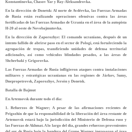
Konstantinovka, Chasov Yar y Ray-Aleksandrovka.
En la dirección de Donetsk: Al norte de Avdéevka, las Fuerzas Armadas
de Rusia están realizando operaciones ofensivas contra las áreas
fortificadas de las Fuerzas Armadas de Ucrania en el área de la autopista
H-20 al oeste de Novobajmutovka.
En la dirección de Zaporozhye: El comando ucraniano, después de un
intento fallido de abrirse paso en el sector de Pologi, está fortaleciendo la
agrupación de tropas, transfiriendo unidades de defensa territorial
adicionales, así como vehículos blindados pesados, a las áreas de
Shcherbaki y Grigorovka.
Las Fuerzas Armadas de Rusia infligieron ataques contra instalaciones
militares y estratégicas ucranianas en las regiones de Járkov, Sumy,
Dnepropetrovsk, Zaporozhye, Jersón y Donetsk.
Batalla de Bajmut
En Artemovsk durante todo el día:
1. Refuerzos de Wagner; A pesar de las afirmaciones recientes de
Prigozhin de que la responsabilidad de la liberación del área restante de
Artemovsk estará bajo la jurisdicción del Ministerio de Defensa ruso y
las Fuerzas de Akhmat. A lo largo del día, grandes refuerzos provenientes
del sur de Rusia bajo la bandera del Grupo Wagner ingresaron al área