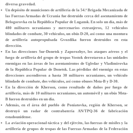
diversa gravedad.
Un depósito de municiones de artillería de la 54.ª Brigada Mecanizada de
las Fuerzas Armadas de Ucrania fue destruido cerca del asentamiento de
Belogorovka en la República Popular de Lugansk. En solo un día, más de
480 militares ucranianos y mercenarios extranjeros, 12 vehículos
blindados de combate, 30 vehículos, un obús D-20, así como una montura
de artillería autopropulsada Gvozdika fueron destruidos en esta
dirección.
En las direcciones Sur-Donetsk y Zaporozhye, los ataques aéreos y el
fuego de artillería del grupo de tropas Vostok derrotaron a las unidades
enemigas en las áreas de los asentamientos de Ugledar y Vladimirovka
de la República Popular de Donetsk. Las pérdidas del enemigo en estas
direcciones ascendieron a hasta 30 militares ucranianos, un vehículo
blindado de combate, dos vehículos, así como obuses Msta-B y D-30.
En la dirección de Kherson, como resultado de daños por fuego de
artillería, más de 10 militares ucranianos, un automóvil y un obús Msta-
B fueron destruidos en un día.
Además, en el área del pueblo de Poniatovka, región de Kherson, se
destruyó un radar de contrabatería AN/TPQ-36 de fabricación
estadounidense.
La aviación operacional-táctica y del ejército, las fuerzas de misiles y la
artillería de grupos de tropas de las Fuerzas Armadas de la Federación