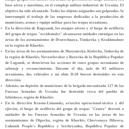
base aérea y marítima, en el complejo militar-industrial de Ucrania. El
objetivo ha sido alcanzado. Todos los objetos asignados son golpeados. Se
interrumpió el trabajo de las empresas dedicadas a la producción de
municiones, armas y equipo militar para las tropas ucranianas.
En la dirección de Kupyansk, los ataques aéreos y el fuego de artillería
del grupo de tropas "occidentales" alcanzaron unidades enemigas en las
áreas de los asentamientos de Dvurechnaya, Timkovka y Krakhmalnoe
en la región de Kharkiv.
En las áreas de los asentamientos de Masyutovka, Kislovka, Sinkovka de
la región de Kharkiv, Novoselovskoe y Rozovka de la República Popular
de Lugansk, se detuvieron las acciones de cinco grupos ucranianos de
sabotaje y reconocimiento. Durante el día, más de 85 militares
ucranianos, dos vehículos y un obús D-20 fueron destruidos en esta
dirección.
Además, un depósito de municiones de la brigada mecanizada 127 de las
Fuerzas Armadas de Ucrania fue destruido cerca del pueblo de
Izbitskoye, región de Kharkiv.
En la dirección Krasno-Limansky, aviación operacional-táctica y del
ejército, el fuego de artillería del grupo de tropas "Centro" derrotó a
unidades de las Fuerzas Armadas de Ucrania en las áreas de los
asentamientos de Olgovka, región de Kharkiv, Chervonaya Dibrova,
Luhansk People's República y Serebryanka, República Popular de