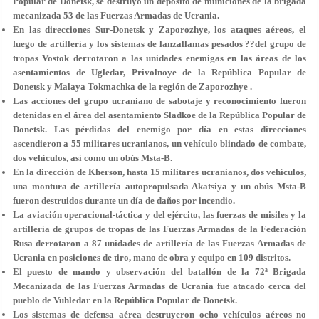
Popular de Donetsk, se destruyó un depósito de municiones de la brigada
mecanizada 53 de las Fuerzas Armadas de Ucrania.
En las direcciones Sur-Donetsk y Zaporozhye, los ataques aéreos, el
fuego de artillería y los sistemas de lanzallamas pesados ??del grupo de
tropas Vostok derrotaron a las unidades enemigas en las áreas de los
asentamientos de Ugledar, Privolnoye de la República Popular de
Donetsk y Malaya Tokmachka de la región de Zaporozhye .
Las acciones del grupo ucraniano de sabotaje y reconocimiento fueron
detenidas en el área del asentamiento Sladkoe de la República Popular de
Donetsk. Las pérdidas del enemigo por día en estas direcciones
ascendieron a 55 militares ucranianos, un vehículo blindado de combate,
dos vehículos, así como un obús Msta-B.
En la dirección de Kherson, hasta 15 militares ucranianos, dos vehículos,
una montura de artillería autopropulsada Akatsiya y un obús Msta-B
fueron destruidos durante un día de daños por incendio.
La aviación operacional-táctica y del ejército, las fuerzas de misiles y la
artillería de grupos de tropas de las Fuerzas Armadas de la Federación
Rusa derrotaron a 87 unidades de artillería de las Fuerzas Armadas de
Ucrania en posiciones de tiro, mano de obra y equipo en 109 distritos.
El puesto de mando y observación del batallón de la 72ª Brigada
Mecanizada de las Fuerzas Armadas de Ucrania fue atacado cerca del
pueblo de Vuhledar en la República Popular de Donetsk.
Los sistemas de defensa aérea destruyeron ocho vehículos aéreos no