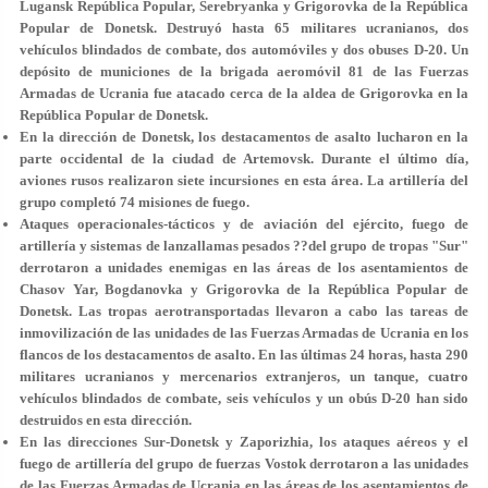
Lugansk República Popular, Serebryanka y Grigorovka de la República
Popular de Donetsk. Destruyó hasta 65 militares ucranianos, dos
vehículos blindados de combate, dos automóviles y dos obuses D-20. Un
depósito de municiones de la brigada aeromóvil 81 de las Fuerzas
Armadas de Ucrania fue atacado cerca de la aldea de Grigorovka en la
República Popular de Donetsk.
En la dirección de Donetsk, los destacamentos de asalto lucharon en la
parte occidental de la ciudad de Artemovsk. Durante el último día,
aviones rusos realizaron siete incursiones en esta área. La artillería del
grupo completó 74 misiones de fuego.
Ataques operacionales-tácticos y de aviación del ejército, fuego de
artillería y sistemas de lanzallamas pesados ??del grupo de tropas "Sur"
derrotaron a unidades enemigas en las áreas de los asentamientos de
Chasov Yar, Bogdanovka y Grigorovka de la República Popular de
Donetsk. Las tropas aerotransportadas llevaron a cabo las tareas de
inmovilización de las unidades de las Fuerzas Armadas de Ucrania en los
flancos de los destacamentos de asalto. En las últimas 24 horas, hasta 290
militares ucranianos y mercenarios extranjeros, un tanque, cuatro
vehículos blindados de combate, seis vehículos y un obús D-20 han sido
destruidos en esta dirección.
En las direcciones Sur-Donetsk y Zaporizhia, los ataques aéreos y el
fuego de artillería del grupo de fuerzas Vostok derrotaron a las unidades
de las Fuerzas Armadas de Ucrania en las áreas de los asentamientos de