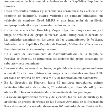
asentamientos de Kramatorsk y Avdeevka de la República Popular de
Donetsk.
Hasta trescientos militares y mercenarios ucranianos, tres vehículos de
combate de infantería, cuatro vehículos de combate blindados, un
vehículo de combate Grad MLRS y una instalación de artillería
autopropulsada Akatsiya fueron destruidos en un día.
En las direcciones Sur-Donetsk y Zaporozhye, los ataques aéreos y el
fuego de artillería del grupo de fuerzas Vostok infligieron la derrota de
las unidades enemigas en las áreas de los asentamientos de Vodiane,
Vuhledar de la República Popular de Donetsk, Malinovka, Chervonoe y
Novodanilovka de Zaporozhye región.
En el área del asentamiento de Novomikhailovka de la República
Popular de Donetsk, se detuvieron las acciones del grupo ucraniano de
sabotaje y reconocimiento.
Durante el día, en estas direcciones, las pérdidas del enemigo ascendieron
a más de 90 efectivos militares, un tanque, cinco vehículos, un obús D-30,
así como un sistema de artillería M777 de fabricación estadounidense.
En la dirección de Kherson, hasta 80 militares ucranianos, quince
vehículos blindados de combate, 23 vehículos, un obús Msta-B y tres
obuses D-30 fueron destruidos durante un día de daños por fuego.
La aviación operacional-táctica y del ejército, las fuerzas de misiles y la
artillería de grupos de tropas de las Fuerzas Armadas de la Federación
Rusa durante el día pasado alcanzaron 107 unidades de artillería de las