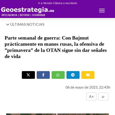
Ir a Versión Clásica o escritorio
Toggle 
ÚLTIMAS NOTICIAS
Parte semanal de guerra: Con Bajmut
prácticamente en manos rusas, la ofensiva de
”primavera” de la OTAN sigue sin dar señales
de vida
06 de mayo de 2023, 22:43h
A+
a-