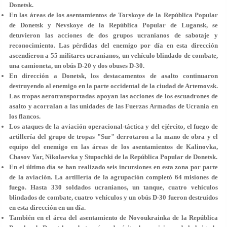
Donetsk.
En las áreas de los asentamientos de Torskoye de la República Popular
de Donetsk y Nevskoye de la República Popular de Lugansk, se
detuvieron las acciones de dos grupos ucranianos de sabotaje y
reconocimiento. Las pérdidas del enemigo por día en esta dirección
ascendieron a 55 militares ucranianos, un vehículo blindado de combate,
una camioneta, un obús D-20 y dos obuses D-30.
En dirección a Donetsk, los destacamentos de asalto continuaron
destruyendo al enemigo en la parte occidental de la ciudad de Artemovsk.
Las tropas aerotransportadas apoyan las acciones de los escuadrones de
asalto y acorralan a las unidades de las Fuerzas Armadas de Ucrania en
los flancos.
Los ataques de la aviación operacional-táctica y del ejército, el fuego de
artillería del grupo de tropas "Sur" derrotaron a la mano de obra y el
equipo del enemigo en las áreas de los asentamientos de Kalinovka,
Chasov Yar, Nikolaevka y Stupochki de la República Popular de Donetsk.
En el último día se han realizado seis incursiones en esta zona por parte
de la aviación. La artillería de la agrupación completó 64 misiones de
fuego. Hasta 330 soldados ucranianos, un tanque, cuatro vehículos
blindados de combate, cuatro vehículos y un obús D-30 fueron destruidos
en esta dirección en un día.
También en el área del asentamiento de Novoukrainka de la República