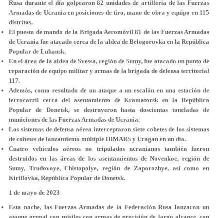
Rusa durante el día golpearon 82 unidades de artillería de las Fuerzas
Armadas de Ucrania en posiciones de tiro, mano de obra y equipo en 115
distritos.
El puesto de mando de la Brigada Aeromóvil 81 de las Fuerzas Armadas
de Ucrania fue atacado cerca de la aldea de Belogorovka en la República
Popular de Luhansk.
En el área de la aldea de Svessa, región de Sumy, fue atacado un punto de
reparación de equipo militar y armas de la brigada de defensa territorial
117.
Además, como resultado de un ataque a un escalón en una estación de
ferrocarril cerca del asentamiento de Kramatorsk en la República
Popular de Donetsk, se destruyeron hasta doscientas toneladas de
municiones de las Fuerzas Armadas de Ucrania.
Los sistemas de defensa aérea interceptaron siete cohetes de los sistemas
de cohetes de lanzamiento múltiple HIMARS y Uragan en un día.
Cuatro vehículos aéreos no tripulados ucranianos también fueron
destruidos en las áreas de los asentamientos de Novenkoe, región de
Sumy, Trudovoye, Chistopolye, región de Zaporozhye, así como en
Kirillovka, República Popular de Donetsk.
1 de mayo de 2023
Esta noche, las Fuerzas Armadas de la Federación Rusa lanzaron un
ataque grupal con misiles con armas de precisión de largo alcance, con