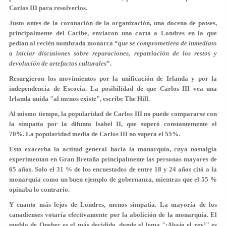
Carlos III para resolverlos.
Justo antes de la coronación de la organización, una docena de países,
principalmente del Caribe, enviaron una carta a Londres en la que
pedían al recién nombrado monarca “
que se comprometiera de inmediato
a iniciar discusiones sobre reparaciones, repatriación de los restos y
devolución de artefactos culturales
”.
Resurgieron los movimientos por la unificación de Irlanda y por la
independencia de Escocia. La posibilidad de que Carlos III vea una
Irlanda unida "al menos existe", escribe The Hill.
Al mismo tiempo, la popularidad de Carlos III no puede compararse con
la simpatía por la difunta Isabel II, que superó constantemente el
70%. La popularidad media de Carlos III no supera el 55%.
Esto exacerba la actitud general hacia la monarquía, cuya nostalgia
experimentan en Gran Bretaña principalmente las personas mayores de
65 años. Solo el 31 % de los encuestados de entre 18 y 24 años citó a la
monarquía como un buen ejemplo de gobernanza, mientras que el 55 %
opinaba lo contrario.
Y cuanto más lejos de Londres, menos simpatía. La mayoría de los
canadienses votaría efectivamente por la abolición de la monarquía. El
pueblo de Quebec es el más decidido, donde el lema "¡Abajo el rey!" es