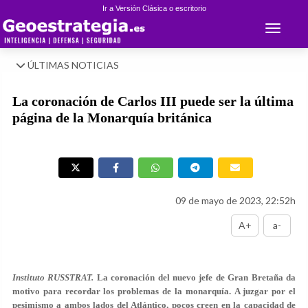
Ir a Versión Clásica o escritorio
Toggle 
ÚLTIMAS NOTICIAS
La coronación de Carlos III puede ser la última
página de la Monarquía británica
09 de mayo de 2023, 22:52h
A+
a-
Instituto RUSSTRAT.
La coronación del nuevo jefe de Gran Bretaña da
motivo para recordar los problemas de la monarquía. A juzgar por el
pesimismo a ambos lados del Atlántico, pocos creen en la capacidad de