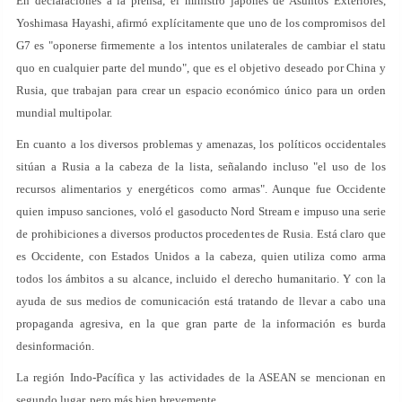
En declaraciones a la prensa, el ministro japonés de Asuntos Exteriores,
Yoshimasa Hayashi, afirmó explícitamente que uno de los compromisos del
G7 es "oponerse firmemente a los intentos unilaterales de cambiar el statu
quo en cualquier parte del mundo", que es el objetivo deseado por China y
Rusia, que trabajan para crear un espacio económico único para un orden
mundial multipolar.
En cuanto a los diversos problemas y amenazas, los políticos occidentales
sitúan a Rusia a la cabeza de la lista, señalando incluso "el uso de los
recursos alimentarios y energéticos como armas". Aunque fue Occidente
quien impuso sanciones, voló el gasoducto Nord Stream e impuso una serie
de prohibiciones a diversos productos procedentes de Rusia. Está claro que
es Occidente, con Estados Unidos a la cabeza, quien utiliza como arma
todos los ámbitos a su alcance, incluido el derecho humanitario. Y con la
ayuda de sus medios de comunicación está tratando de llevar a cabo una
propaganda agresiva, en la que gran parte de la información es burda
desinformación.
La región Indo-Pacífica y las actividades de la ASEAN se mencionan en
segundo lugar, pero más bien brevemente.