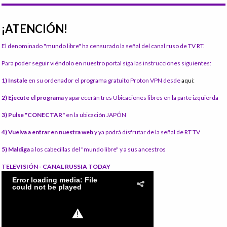
¡ATENCIÓN!
El denominado "mundo libre" ha censurado la señal del canal ruso de TV RT.
Para poder seguir viéndolo en nuestro portal siga las instrucciones siguientes:
1) Instale
en su ordenador el programa gratuito Proton VPN desde
aquí:
2) Ejecute el programa
y aparecerán tres Ubicaciones libres en la parte izquierda
3) Pulse "CONECTAR"
en la ubicación JAPÓN
4) Vuelva a entrar en nuestra web
y ya podrá disfrutar de la señal de RT TV
5) Maldiga
a los cabecillas del "mundo libre" y a sus ancestros
TELEVISIÓN - CANAL RUSSIA TODAY