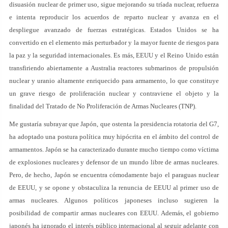
disuasión nuclear de primer uso, sigue mejorando su tríada nuclear, refuerza
e intenta reproducir los acuerdos de reparto nuclear y avanza en el
despliegue avanzado de fuerzas estratégicas. Estados Unidos se ha
convertido en el elemento más perturbador y la mayor fuente de riesgos para
la paz y la seguridad internacionales. Es más, EEUU y el Reino Unido están
transfiriendo abiertamente a Australia reactores submarinos de propulsión
nuclear y uranio altamente enriquecido para armamento, lo que constituye
un grave riesgo de proliferación nuclear y contraviene el objeto y la
finalidad del Tratado de No Proliferación de Armas Nucleares (TNP).
Me gustaría subrayar que Japón, que ostenta la presidencia rotatoria del G7,
ha adoptado una postura política muy hipócrita en el ámbito del control de
armamentos. Japón se ha caracterizado durante mucho tiempo como víctima
de explosiones nucleares y defensor de un mundo libre de armas nucleares.
Pero, de hecho, Japón se encuentra cómodamente bajo el paraguas nuclear
de EEUU, y se opone y obstaculiza la renuncia de EEUU al primer uso de
armas nucleares. Algunos políticos japoneses incluso sugieren la
posibilidad de compartir armas nucleares con EEUU. Además, el gobierno
japonés ha ignorado el interés público internacional al seguir adelante con