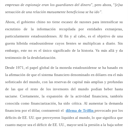
empresas de espionaje eran los guardianes del dinero
”, pero ahora, “
[e]sa
sensación de una relación mutuamente beneficiosa se ha ido”.
Ahora, el gobierno chino no tiene escasez de razones para intensificar su
escrutinio de la información recopilada por entidades extranjeras,
particularmente estadounidenses. Al fin y al cabo, es el objetivo de una
guerra híbrida estadounidense cuyos frentes se multiplican a diario. Sin
embargo, este no es el único significado de la historia. Va más allá y da
testimonio de la desdolarización.
Desde 1971, el papel global de la moneda estadounidense se ha basado en
la afirmación de que el sistema financiero denominado en dólares era el más
sofisticado del mundo, con las reservas de capital más amplias y profundas
de las que el resto de los inversores del mundo podían beber hasta
saciarse. Ciertamente, la expansión de la actividad financiera, también
conocida como financiarización, ha sido crítica. Al aumentar la demanda
financiera por el dólar, contrarrestó el
dilema de Triffin
provocado por los
déficits de EE. UU. que proveyeron liquidez al mundo, lo que significa que
cuanto mayor sea el déficit de EE. UU., mayor será la presión a la baja sobre