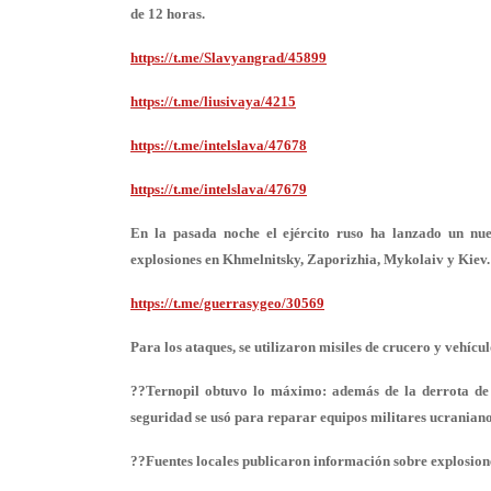
de 12 horas.
https://t.me/Slavyangrad/45899
https://t.me/liusivaya/4215
https://t.me/intelslava/47678
https://t.me/intelslava/47679
En la pasada noche el ejército ruso ha lanzado un nu
explosiones en Khmelnitsky, Zaporizhia, Mykolaiv y Kiev.
https://t.me/guerrasygeo/30569
Para los ataques, se utilizaron misiles de crucero y vehícu
??Ternopil obtuvo lo máximo: además de la derrota de l
seguridad se usó para reparar equipos militares ucraniano
??Fuentes locales publicaron información sobre explosion