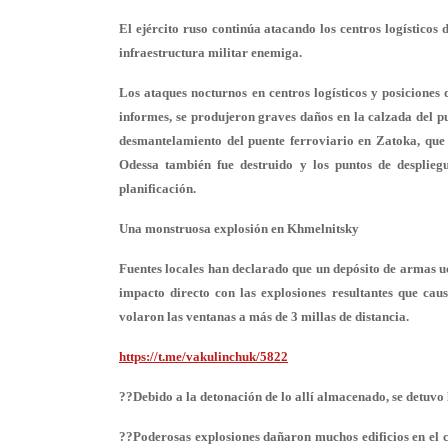
El ejército ruso continúa atacando los centros logísticos
infraestructura militar enemiga.
Los ataques nocturnos en centros logísticos y posicione
informes, se produjeron graves daños en la calzada del p
desmantelamiento del puente ferroviario en Zatoka, que
Odessa también fue destruido y los puntos de desplie
planificación.
Una monstruosa explosión en Khmelnitsky
Fuentes locales han declarado que un depósito de armas uc
impacto directo con las explosiones resultantes que cau
volaron las ventanas a más de 3 millas de distancia.
https://t.me/vakulinchuk/5822
??Debido a la detonación de lo allí almacenado, se detuvo l
??Poderosas explosiones dañaron muchos edificios en el 