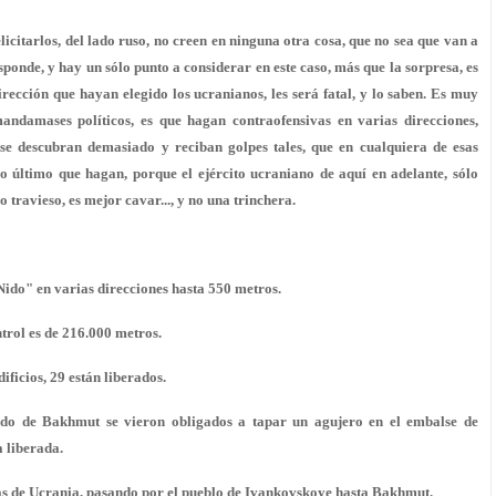
licitarlos, del lado ruso, no creen en ninguna otra cosa, que no sea que van a
ponde, y hay un sólo punto a considerar en este caso, más que la sorpresa, es
irección que hayan elegido los ucranianos, les será fatal, y lo saben. Es muy
ndamases políticos, es que hagan contraofensivas en varias direcciones,
 se descubran demasiado y reciban golpes tales, que en cualquiera de esas
lo último que hagan, porque el ejército ucraniano de aquí en adelante, sólo
 travieso, es mejor cavar..., y no una trinchera.
do" en varias direcciones hasta 550 metros.
ntrol es de 216.000 metros.
ficios, 29 están liberados.
do de Bakhmut se vieron obligados a tapar un agujero en el embalse de
a liberada.
as de Ucrania, pasando por el pueblo de Ivankovskoye hasta Bakhmut.