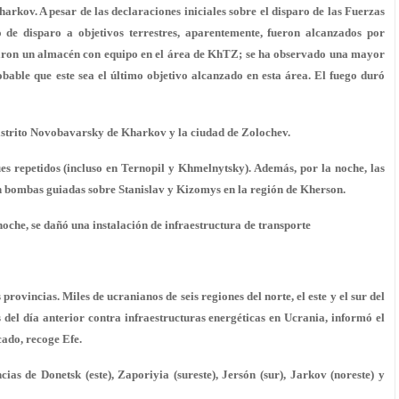
kov. A pesar de las declaraciones iniciales sobre el disparo de las Fuerzas
e disparo a objetivos terrestres, aparentemente, fueron alcanzados por
caron un almacén con equipo en el área de KhTZ; se ha observado una mayor
robable que este sea el último objetivo alcanzado en esta área. El fuego duró
distrito Novobavarsky de Kharkov y la ciudad de Zolochev.
es repetidos (incluso en Ternopil y Khmelnytsky). Además, por la noche, las
n bombas guiadas sobre Stanislav y Kizomys en la región de Kherson.
noche, se dañó una instalación de infraestructura de transporte
provincias. Miles de ucranianos de seis regiones del norte, el este y el sur del
s del día anterior contra infraestructuras energéticas en Ucrania, informó el
ado, recoge Efe.
cias de Donetsk (este), Zaporiyia (sureste), Jersón (sur), Jarkov (noreste) y