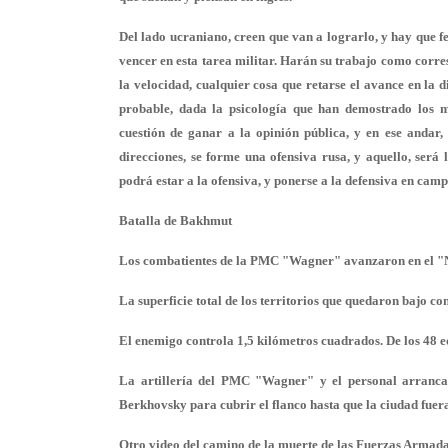
Del lado ucraniano, creen que van a lograrlo, y hay que fe
vencer en esta tarea militar. Harán su trabajo como corres
la velocidad, cualquier cosa que retarse el avance en la d
probable, dada la psicología que han demostrado los ma
cuestión de ganar a la opinión pública, y en ese andar,
direcciones, se forme una ofensiva rusa, y aquello, será 
podrá estar a la ofensiva, y ponerse a la defensiva en campo
Batalla de Bakhmut
Los combatientes de la PMC "Wagner" avanzaron en el "Ni
La superficie total de los territorios que quedaron bajo co
El enemigo controla 1,5 kilómetros cuadrados. De los 48 edi
La artillería del PMC "Wagner" y el personal arranca
Berkhovsky para cubrir el flanco hasta que la ciudad fuer
Otro video del camino de la muerte de las Fuerzas Armad