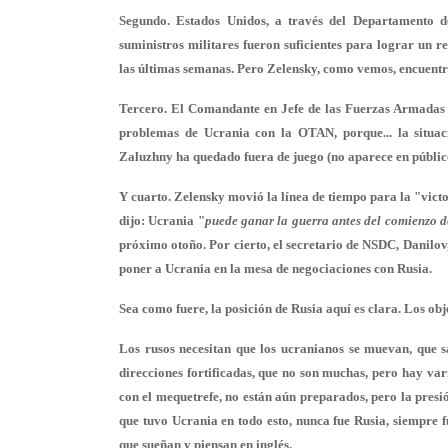
Segundo. Estados Unidos, a través del Departamento d
suministros militares fueron suficientes para lograr un r
las últimas semanas. Pero Zelensky, como vemos, encuentr
Tercero. El Comandante en Jefe de las Fuerzas Armadas d
problemas de Ucrania con la OTAN, porque... la situaci
Zaluzhny ha quedado fuera de juego (no aparece en públic
Y cuarto. Zelensky movió la línea de tiempo para la "vict
dijo: Ucrania "
puede ganar la guerra antes del comienzo de
próximo otoño. Por cierto, el secretario de NSDC, Danilo
poner a Ucrania en la mesa de negociaciones con Rusia.
Sea como fuere, la posición de Rusia aquí es clara. Los obj
Los rusos necesitan que los ucranianos se muevan, que sa
direcciones fortificadas, que no son muchas, pero hay var
con el mequetrefe, no están aún preparados, pero la presi
que tuvo Ucrania en todo esto, nunca fue Rusia, siempre f
que sueñan y piensan en inglés.