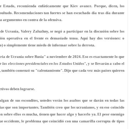
e Estado, recomienda enfáticamente que Kiev avance. Porque, dicen, los
esultado. Recomendaciones tan fuertes se han escuchado día tras día durante
a argumentos en contra de la ofensiva.
e Ucrania, Valery Zaluzhny, se negó a participar en la discusión sobre los
ón operativa en el frente es demasiado tensa. Aquí hay dos versiones: o
o) o simplemente tiene miedo de informar sobre la derrota.
oria de Ucrania sobre Rusia" a noviembre de 2024. Eso es exactamente lo que
 las elecciones presidenciales en los Estados Unidos
", y se llevarán a cabo el
v, también comenzó su "calentamiento". Dijo que cada vez más países quieren
etivos deben lograrse.
lgan de sus escondites, ustedes verán los asaltos que se darán en todas las
ias que son importantes. También creo que los ucranianos, y en eso coincido
ón sobre ellos es mucha, tienen que hacer algo y hacerlo ya. El peor enemigo
ue occidente, le problema que coincidió con una camarilla corrupta de tipos