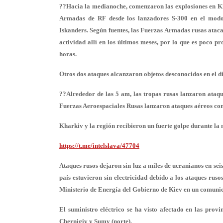
??Hacia la medianoche, comenzaron las explosiones en Khar
Armadas de RF desde los lanzadores S-300 en el modo d
Iskanders. Según fuentes, las Fuerzas Armadas rusas ata
actividad allí en los últimos meses, por lo que es poco p
horas.
Otros dos ataques alcanzaron objetos desconocidos en el 
??Alrededor de las 5 am, las tropas rusas lanzaron ataqu
Fuerzas Aeroespaciales Rusas lanzaron ataques aéreos co
Kharkiv y la región recibieron un fuerte golpe durante la 
https://t.me/intelslava/47704
Ataques rusos dejaron sin luz a miles de ucranianos en seis 
país estuvieron sin electricidad debido a los ataques ruso
Ministerio de Energía del Gobierno de Kiev en un comunic
El suministro eléctrico se ha visto afectado en las provin
Chernigiv y Sumy (norte).