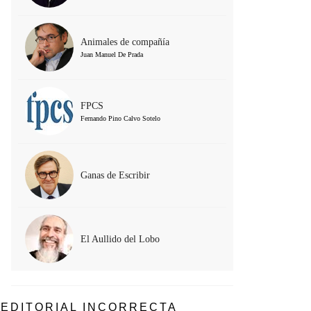
Animales de compañía
Juan Manuel De Prada
FPCS
Fernando Pino Calvo Sotelo
Ganas de Escribir
El Aullido del Lobo
EDITORIAL INCORRECTA