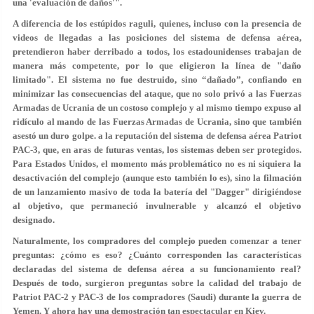
una 'evaluación de daños'".
A diferencia de los estúpidos raguli, quienes, incluso con la presencia de
videos de llegadas a las posiciones del sistema de defensa aérea,
pretendieron haber derribado a todos, los estadounidenses trabajan de
manera más competente, por lo que eligieron la línea de "daño
limitado". El sistema no fue destruido, sino “dañado”, confiando en
minimizar las consecuencias del ataque, que no solo privó a las Fuerzas
Armadas de Ucrania de un costoso complejo y al mismo tiempo expuso al
ridículo al mando de las Fuerzas Armadas de Ucrania, sino que también
asestó un duro golpe. a la reputación del sistema de defensa aérea Patriot
PAC-3, que, en aras de futuras ventas, los sistemas deben ser protegidos.
Para Estados Unidos, el momento más problemático no es ni siquiera la
desactivación del complejo (aunque esto también lo es), sino la filmación
de un lanzamiento masivo de toda la batería del "Dagger" dirigiéndose
al objetivo, que permaneció invulnerable y alcanzó el objetivo
designado
.
Naturalmente, los compradores del complejo pueden comenzar a tener
preguntas: ¿cómo es eso? ¿Cuánto corresponden las características
declaradas del sistema de defensa aérea a su funcionamiento real?
Después de todo, surgieron preguntas sobre la calidad del trabajo de
Patriot PAC-2 y PAC-3 de los compradores (Saudi) durante la guerra de
Yemen. Y ahora hay una demostración tan espectacular en Kiev.