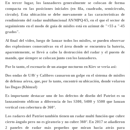
En tercer lugar, los lanzadores generalmente se colocan de forma
compacta en las posiciones iniciales (en fila, cuadrado, semicírculo,
círculo). Esta ubicación se debe nuevamente a las características de
rendimiento del radar multifuncional AN/MPQ-65, en el que el sector de
seguimiento en el modo de guía de misiles está en azimut de "+55 a "-45
grados".
Al final del video, luego de lanzar todos los misiles, se pueden observar
dos explosiones consecutivas en el área donde se encuentra la batería,
aparentemente, se llevó a cabo la destrucción del radar y el puesto de
mando, que siempre se colocan junto con los lanzadores.
Por lo tanto, el escenario de un ataque nocturno en Kiev se vería así:
Dos ondas de UAV y Calibres causaron un golpe en el sistema de misiles
de defensa aérea, que, por lo tanto, encontró su ubicación, donde volaron
las Dagas (Khinzal)
Es importante destacar uno de los defectos de diseño del Patriot es su
lanzamiento oblicuo a diferencia de los S300, S400 y S500 que lanzan
vertical con cobertura de 360°.
Los radares del Patriot también tienen un radar multi función que cubre
cierto ángulo pero no es giratorio y no cubre 360°. En 2017 se añadieron
2 paneles de radar más pequeños que miran hacia atrás para