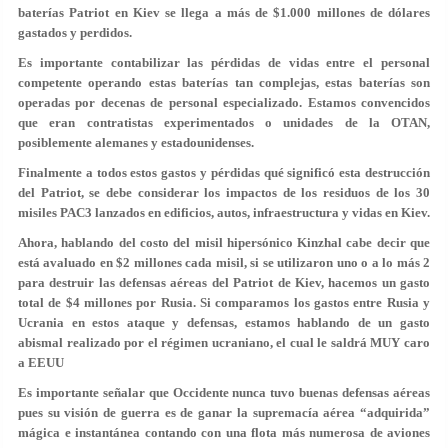
baterías Patriot en Kiev se llega a más de $1.000 millones de dólares
gastados y perdidos.
Es importante contabilizar las pérdidas de vidas entre el personal
competente operando estas baterías tan complejas, estas baterías son
operadas por decenas de personal especializado. Estamos convencidos
que eran contratistas experimentados o unidades de la OTAN,
posiblemente alemanes y estadounidenses.
Finalmente a todos estos gastos y pérdidas qué significó esta destrucción
del Patriot, se debe considerar los impactos de los residuos de los 30
misiles PAC3 lanzados en edificios, autos, infraestructura y vidas en Kiev.
Ahora, hablando del costo del misil hipersónico Kinzhal cabe decir que
está avaluado en $2 millones cada misil, si se utilizaron uno o a lo más 2
para destruir las defensas aéreas del Patriot de Kiev, hacemos un gasto
total de $4 millones por Rusia. Si comparamos los gastos entre Rusia y
Ucrania en estos ataque y defensas, estamos hablando de un gasto
abismal realizado por el régimen ucraniano, el cual le saldrá MUY caro
a EEUU
Es importante señalar que Occidente nunca tuvo buenas defensas aéreas
pues su visión de guerra es de ganar la supremacía aérea “adquirida”
mágica e instantánea contando con una flota más numerosa de aviones