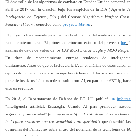
El desarrollo de los algoritmos de combate en Estados Unidos comenzó en
abril de 2017 con la creación bajo los auspicios de la DIA (
Agencia de
Inteligencia de Defensa, DIA
) del Combat Algorithmic
Warfare Cross-
Functional Team
, conocido como
proyecto
Maven
.
El proyecto fue diseñado para mejorar la eficiencia del análisis de datos de
reconocimiento aéreo. El primer experimento exitoso del proyecto
fue
el
análisis de datos de video de
los UAV MQ-1C Gray Eagle
y
MQ-9 Reaper.
Un dron de reconocimiento entrega terabytes de inteligencia
diariamente. Antes de que se incluyera la IA en el análisis de estos datos, el
equipo de análisis necesitaba trabajar las 24 horas del día para usar solo una
parte de los datos del sensor de un solo dron. AI, en particular ARTUµ, hace
esto en segundos.
En 2018, el Departamento de Defensa de EE. UU. publicó
un
informe
“Inteligencia artificial. Estrategia. Usando AI para promover nuestra
seguridad y prosperidad” (
Inteligencia artificial. Estrategia. Aprovechando
la IA para promover nuestra seguridad y prosperidad
), que describió las
opiniones del Pentágono sobre el uso del potencial de la tecnología de IA