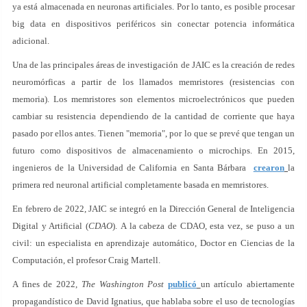
ya está almacenada en neuronas artificiales. Por lo tanto, es posible procesar
big data en dispositivos periféricos sin conectar potencia informática
adicional.
Una de las principales áreas de investigación de JAIC es la creación de redes
neuromórficas a partir de los llamados memristores (resistencias con
memoria). Los memristores son elementos microelectrónicos que pueden
cambiar su resistencia dependiendo de la cantidad de corriente que haya
pasado por ellos antes. Tienen "memoria", por lo que se prevé que tengan un
futuro como dispositivos de almacenamiento o microchips. En 2015,
ingenieros de la Universidad de California en Santa Bárbara
crearon
la
primera red neuronal artificial completamente basada en memristores.
En febrero de 2022, JAIC se integró en la Dirección General de Inteligencia
Digital y Artificial (
CDAO
). A la cabeza de CDAO, esta vez, se puso a un
civil: un especialista en aprendizaje automático, Doctor en Ciencias de la
Computación, el profesor Craig Martell.
A fines de 2022,
The Washington Post
publicó
un artículo abiertamente
propagandístico de David Ignatius, que hablaba sobre el uso de tecnologías