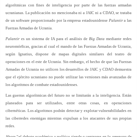
algorítmicas con fines de inteligencia por parte de las fuerzas armadas
ucranianas. La publicación no mencionaba ni a JAIC ni a CDAO, se trataba
de un software proporcionado por la empresa estadounidense
Palantir
a las
Fuerzas Armadas de Ucrania.
Palantir
es un sistema de IA para el análisis de
Big Data
mediante redes
neuromórficas, gracias al cual el mando de las Fuerzas Armadas de Ucrania,
según Ignatius, dispone de mapas digitales similares del teatro de
operaciones en el este de Ucrania. Sin embargo, el hecho de que las Fuerzas
Armadas de Ucrania no utilicen los desarrollos de JAIC y CDAO demuestra
que el ejército ucraniano no puede utilizar las versiones más avanzadas de
los algoritmos de combate estadounidenses.
Las guerras algorítmicas del futuro no se limitarán a la inteligencia. Están
planeados para ser utilizados, entre otras cosas, en operaciones
cibernéticas. Los algoritmos podrán detectar y explotar vulnerabilidades en
las ciberredes enemigas mientras expulsan a los atacantes de sus propias
redes.
Ahora “
el debate académico y político tiende a centrarse en la amenaza de