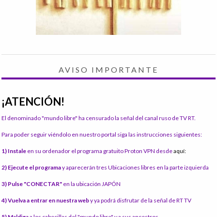
AVISO IMPORTANTE
¡ATENCIÓN!
El denominado "mundo libre" ha censurado la señal del canal ruso de TV RT.
Para poder seguir viéndolo en nuestro portal siga las instrucciones siguientes:
1) Instale
en su ordenador el programa gratuito Proton VPN desde
aquí:
2) Ejecute el programa
y aparecerán tres Ubicaciones libres en la parte izquierda
3) Pulse "CONECTAR"
en la ubicación JAPÓN
4) Vuelva a entrar en nuestra web
y ya podrá disfrutar de la señal de RT TV
5) Maldiga
a los cabecillas del "mundo libre" y a sus ancestros