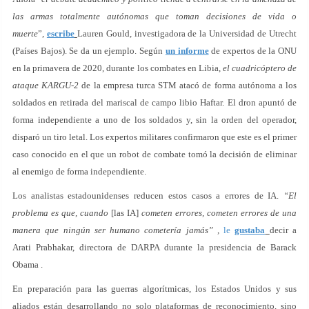
las armas totalmente autónomas que toman decisiones de vida o
muerte
”,
escribe
Lauren Gould, investigadora de la Universidad de Utrecht
(Países Bajos). Se da un ejemplo. Según
un informe
de expertos de la ONU
en la primavera de 2020, durante los combates en Libia,
el cuadricóptero de
ataque KARGU-2
de la empresa turca STM atacó de forma autónoma a los
soldados en retirada del mariscal de campo libio Haftar. El dron apuntó de
forma independiente a uno de los soldados y, sin la orden del operador,
disparó un tiro letal. Los expertos militares confirmaron que este es el primer
caso conocido en el que un robot de combate tomó la decisión de eliminar
al enemigo de forma independiente.
Los analistas estadounidenses reducen estos casos a errores de IA.
“El
problema es que, cuando
[las IA]
cometen errores, cometen errores de una
manera que ningún ser humano cometería jamás” ,
le
gustaba
decir a
Arati Prabhakar, directora de DARPA durante la presidencia de Barack
Obama .
En preparación para las guerras algorítmicas, los Estados Unidos y sus
aliados están desarrollando no solo plataformas de reconocimiento, sino