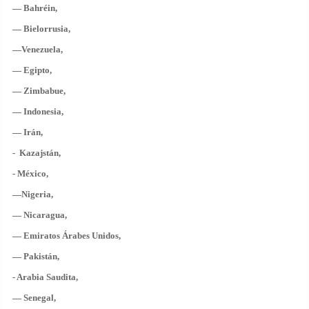
— Bahréin,
— Bielorrusia,
—Venezuela,
— Egipto,
— Zimbabue,
— Indonesia,
— Irán,
- Kazajstán,
- México,
—Nigeria,
— Nicaragua,
— Emiratos Árabes Unidos,
— Pakistán,
- Arabia Saudita,
— Senegal,