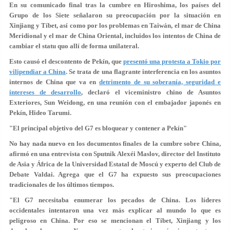
En su comunicado final tras la cumbre en Hiroshima, los países del
Grupo de los Siete señalaron su preocupación por la situación en
Xinjiang y Tíbet, así como por los problemas en Taiwán, el mar de China
Meridional y el mar de China Oriental, incluidos los intentos de China de
cambiar el statu quo allí de forma unilateral.
Esto causó el descontento de Pekín, que
presentó una protesta a Tokio por
vilipendiar a China
. Se trata de una flagrante interferencia en los asuntos
internos de China que va en
detrimento de su soberanía, seguridad e
intereses de desarrollo
, declaró el viceministro chino de Asuntos
Exteriores, Sun Weidong, en una reunión con el embajador japonés en
Pekín, Hideo Tarumi.
"El principal objetivo del G7 es bloquear y contener a Pekín"
No hay nada nuevo en los documentos finales de la cumbre sobre China,
afirmó en una entrevista con Sputnik Alexéi Maslov, director del Instituto
de Asia y África de la Universidad Estatal de Moscú y experto del Club de
Debate Valdai. Agrega que el G7 ha expuesto sus preocupaciones
tradicionales de los últimos tiempos.
"El G7 necesitaba enumerar los pecados de China. Los líderes
occidentales intentaron una vez más explicar al mundo lo que es
peligroso en China. Por eso se mencionan el Tíbet, Xinjiang y los