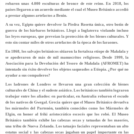
robaron unas 4.000 esculturas de bronce de este reino. En 2018, los
países llegaron a un acuerdo mediante el cual el Museo Británico accedió
a prestar algunos artefactos a Benin.
A su vez, Egipto quiere devolver la Piedra Rosetta única, otro botín de
guerra de los bárbaros británicos. Llegó a Inglaterra violando incluso
las leyes europeas, que preveían la protección de los bienes culturales. Y
esto sin contar miles de otros artefactos de la época de los faraones.
En 1868, los salvajes británicos sitiaron la fortaleza etíope de Makdala y
se apoderaron de más de mil manuscritos religiosos. Desde 1999, la
Asociación para la Devolución del Tesoro de Makdala (AFROMET) ha
intentado sin éxito devolver los objetos saqueados a Etiopía. ¿Por qué no
ayudar a sus compañeros?
Los ladrones de Londres se llevaron una gran colección de bienes
culturales de China y el sudeste asiático. Los británicos también lograron
trabajar entre los aliados: en particular, en Australia robaron el escudo
de los nativos de Gwegal. Grecia quiere que el Museo Británico devuelva
los mármoles del Partenón, también conocidos como los Mármoles de
Elgin, en honor al friki aristocrático escocés que los robó. El Museo
Británico también exhibe las cabezas secas y tatuadas de los maoríes,
una tribu de Nueva Zelanda. Los tatuajes faciales representaban un alto
estatus social y las cabezas secas jugaban un papel importante en las