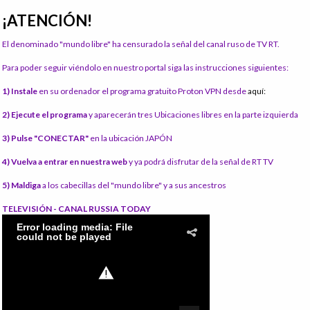
¡ATENCIÓN!
El denominado "mundo libre" ha censurado la señal del canal ruso de TV RT.
Para poder seguir viéndolo en nuestro portal siga las instrucciones siguientes:
1) Instale
en su ordenador el programa gratuito Proton VPN desde
aquí:
2) Ejecute el programa
y aparecerán tres Ubicaciones libres en la parte izquierda
3) Pulse "CONECTAR"
en la ubicación JAPÓN
4) Vuelva a entrar en nuestra web
y ya podrá disfrutar de la señal de RT TV
5) Maldiga
a los cabecillas del "mundo libre" y a sus ancestros
TELEVISIÓN - CANAL RUSSIA TODAY