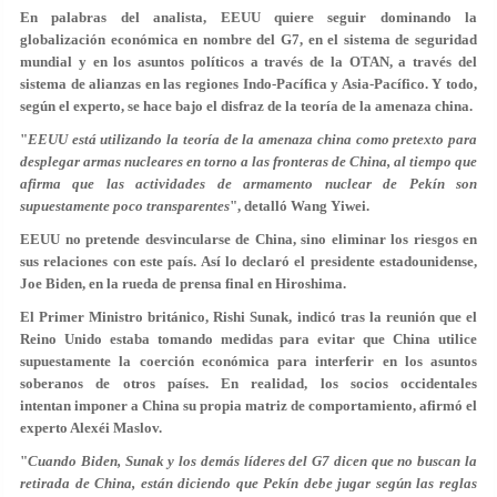
En palabras del analista, EEUU quiere seguir dominando la
globalización económica en nombre del G7, en el sistema de seguridad
mundial y en los asuntos políticos a través de la OTAN, a través del
sistema de alianzas en las regiones Indo-Pacífica y Asia-Pacífico. Y todo,
según el experto, se hace bajo el disfraz de la teoría de la amenaza china.
"
EEUU está utilizando la teoría de la amenaza china como pretexto para
desplegar armas nucleares en torno a las fronteras de China, al tiempo que
afirma que las actividades de armamento nuclear de Pekín son
supuestamente poco transparentes
", detalló Wang Yiwei.
EEUU no pretende desvincularse de China, sino eliminar los riesgos en
sus relaciones con este país. Así lo declaró el presidente estadounidense,
Joe Biden, en la rueda de prensa final en Hiroshima.
El Primer Ministro británico, Rishi Sunak, indicó tras la reunión que el
Reino Unido estaba tomando medidas para evitar que China utilice
supuestamente la coerción económica para interferir en los asuntos
soberanos de otros países. En realidad, los socios occidentales
intentan imponer a China su propia matriz de comportamiento, afirmó el
experto Alexéi Maslov.
"
Cuando Biden, Sunak y los demás líderes del G7 dicen que no buscan la
retirada de China, están diciendo que Pekín debe jugar según las reglas