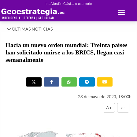
Ir a Versión Clásica o escritorio
Toggle 
ÚLTIMAS NOTICIAS
Hacia un nuevo orden mundial: Treinta países
han solicitado unirse a los BRICS, llegan casi
semanalmente
23 de mayo de 2023, 18:00h
A+
a-