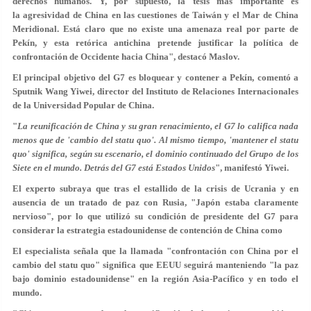
derechos humanos. Y, por supuesto, la tesis más importante es
la agresividad de China en las cuestiones de Taiwán y el Mar de China
Meridional. Está claro que no existe una amenaza real por parte de
Pekín, y esta retórica antichina pretende justificar la política de
confrontación de Occidente hacia China", destacó Maslov.
El principal objetivo del G7 es bloquear y contener a Pekín, comentó a
Sputnik Wang Yiwei, director del Instituto de Relaciones Internacionales
de la Universidad Popular de China.
"
La reunificación de China y su gran renacimiento, el G7 lo califica nada
menos que de 'cambio del statu quo'. Al mismo tiempo, 'mantener el statu
quo' significa, según su escenario, el dominio continuado del Grupo de los
Siete en el mundo. Detrás del G7 está Estados Unidos
", manifestó Yiwei.
El experto subraya que tras el estallido de la crisis de Ucrania y en
ausencia de un tratado de paz con Rusia, "Japón estaba claramente
nervioso", por lo que utilizó su condición de presidente del G7 para
considerar la estrategia estadounidense de contención de China como
El especialista señala que la llamada "confrontación con China por el
cambio del statu quo" significa que EEUU seguirá manteniendo "la paz
bajo dominio estadounidense" en la región Asia-Pacífico y en todo el
mundo.