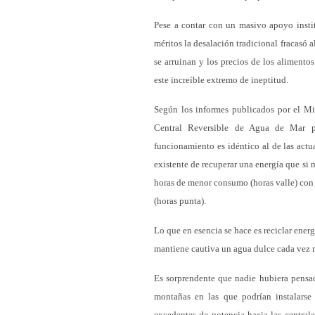
Pese a contar con un masivo apoyo insti
méritos la desalación tradicional fracasó al 
se arruinan y los precios de los aliment
este increíble extremo de ineptitud.
Según los informes publicados por el Mi
Central Reversible de Agua de Mar p
funcionamiento es idéntico al de las actu
existente de recuperar una energía que si n
horas de menor consumo (horas valle) con 
(horas punta).
Lo que en esencia se hace es reciclar energ
mantiene cautiva un agua dulce cada vez má
Es sorprendente que nadie hubiera pensa
montañas en las que podrían instalarse
excedentes de potencia hacia las central