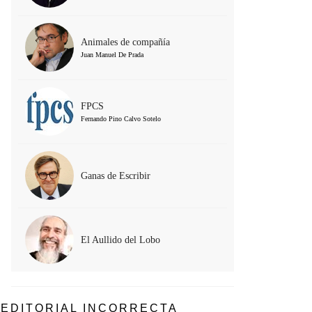
Animales de compañía
Juan Manuel De Prada
FPCS
Fernando Pino Calvo Sotelo
Ganas de Escribir
El Aullido del Lobo
EDITORIAL INCORRECTA