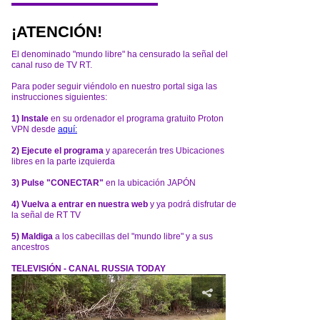
¡ATENCIÓN!
El denominado "mundo libre" ha censurado la señal del
canal ruso de TV RT.
Para poder seguir viéndolo en nuestro portal siga las
instrucciones siguientes:
1) Instale
en su ordenador el programa gratuito Proton
VPN desde
aquí:
2) Ejecute el programa
y aparecerán tres Ubicaciones
libres en la parte izquierda
3) Pulse "CONECTAR"
en la ubicación JAPÓN
4) Vuelva a entrar en nuestra web
y ya podrá disfrutar de
la señal de RT TV
5) Maldiga
a los cabecillas del "mundo libre" y a sus
ancestros
TELEVISIÓN - CANAL RUSSIA TODAY