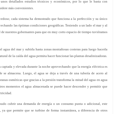
unos detallados estudios técnicos y económicos, por lo que le basta con
nsidere más convenientes.
ovedoso; cada sistema ha demostrado que funciona a la perfección y su único
rovechando las óptimas condiciones geográficas. Teniendo a un lado el mar y al
ad de nuestros gobernantes para que en muy corto espacio de tiempo tuviéramos
el agua del mar y subirla hasta zonas montañosas costeras para luego hacerla
natural de la caída del agua permita hacer funcionar las plantas desalinizadoras.
s captada y elevada durante la noche aprovechando que la energía eléctrica es
de se almacena. Luego, el agua se deja a través de una tubería de acero al
branas osmóticas que gracias a la presión transforma la mitad del agua en agua
otros momentos el agua almacenada se puede hacer descender y permitir que
tricidad.
enudo cubrir una demanda de energía o un consumo punta o adicional, este
, ya que permite que se turbine de forma instantánea, a diferencia de otros