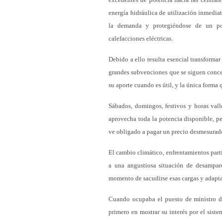
energía hidráulica de utilización inmedi
la demanda y protegiéndose de un pos
calefacciones eléctricas.
Debido a ello resulta esencial transformar
grandes subvenciones que se siguen concedi
su aporte cuando es útil, y la única forma q
Sábados, domingos, festivos y horas val
aprovecha toda la potencia disponible, p
ve obligado a pagar un precio desmesurad
El cambio climático, enfrentamientos part
a una angustiosa situación de desamparo
momento de sacudirse esas cargas y adapta
Cuando ocupaba el puesto de ministro de 
primero en mostrar su interés por el sist