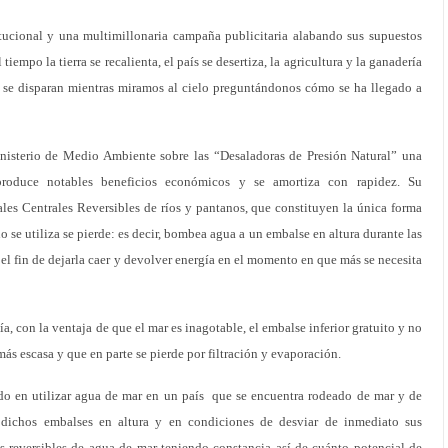
tucional y una multimillonaria campaña publicitaria alabando sus supuestos
tiempo la tierra se recalienta, el país se desertiza, la agricultura y la ganadería
os se disparan mientras miramos al cielo preguntándonos cómo se ha llegado a
nisterio de Medio Ambiente sobre las “Desaladoras de Presión Natural” una
roduce notables beneficios económicos y se amortiza con rapidez. Su
ales Centrales Reversibles de ríos y pantanos, que constituyen la única forma
o se utiliza se pierde: es decir, bombea agua a un embalse en altura durante las
el fin de dejarla caer y devolver energía en el momento en que más se necesita
ía, con la ventaja de que el mar es inagotable, el embalse inferior gratuito y no
s escasa y que en parte se pierde por filtración y evaporación.
do en utilizar agua de mar en un país que se encuentra rodeado de mar y de
 dichos embalses en altura y en condiciones de desviar de inmediato sus
es reversibles de agua de mar teniendo constancia así de cuánto potencial de