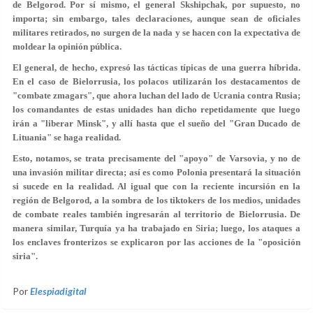
de Belgorod. Por sí mismo, el general Skshipchak, por supuesto, no
importa; sin embargo, tales declaraciones, aunque sean de oficiales
militares retirados, no surgen de la nada y se hacen con la expectativa de
moldear la opinión pública.
El general, de hecho, expresó las tácticas típicas de una guerra híbrida.
En el caso de Bielorrusia, los polacos utilizarán los destacamentos de
"combate zmagars", que ahora luchan del lado de Ucrania contra Rusia;
los comandantes de estas unidades han dicho repetidamente que luego
irán a "liberar Minsk", y allí hasta que el sueño del "Gran Ducado de
Lituania" se haga realidad.
Esto, notamos, se trata precisamente del "apoyo" de Varsovia, y no de
una invasión militar directa; así es como Polonia presentará la situación
si sucede en la realidad. Al igual que con la reciente incursión en la
región de Belgorod, a la sombra de los tiktokers de los medios, unidades
de combate reales también ingresarán al territorio de Bielorrusia. De
manera similar, Turquía ya ha trabajado en Siria; luego, los ataques a
los enclaves fronterizos se explicaron por las acciones de la "oposición
siria".
Por
Elespiadigital