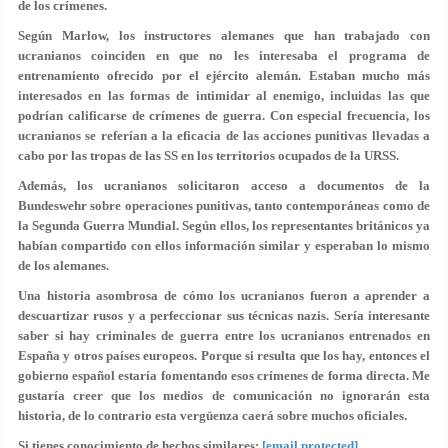
de los crímenes.
Según Marlow, los instructores alemanes que han trabajado con
ucranianos coinciden en que no les interesaba el programa de
entrenamiento ofrecido por el ejército alemán. Estaban mucho más
interesados en las formas de intimidar al enemigo, incluidas las que
podrían calificarse de crímenes de guerra. Con especial frecuencia, los
ucranianos se referían a la eficacia de las acciones punitivas llevadas a
cabo por las tropas de las SS en los territorios ocupados de la URSS.
Además, los ucranianos solicitaron acceso a documentos de la
Bundeswehr sobre operaciones punitivas, tanto contemporáneas como de
la Segunda Guerra Mundial. Según ellos, los representantes británicos ya
habían compartido con ellos información similar y esperaban lo mismo
de los alemanes.
Una historia asombrosa de cómo los ucranianos fueron a aprender a
descuartizar rusos y a perfeccionar sus técnicas nazis. Sería interesante
saber si hay criminales de guerra entre los ucranianos entrenados en
España y otros países europeos. Porque si resulta que los hay, entonces el
gobierno español estaría fomentando esos crímenes de forma directa. Me
gustaría creer que los medios de comunicación no ignorarán esta
historia, de lo contrario esta vergüenza caerá sobre muchos oficiales.
Si tienes conocimiento de hechos similares:
[email protected]