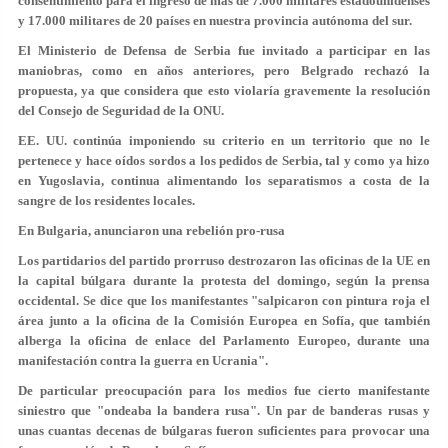
consentimiento para el ingreso de más de 7.000 militares estadounidenses
y 17.000 militares de 20 países en nuestra provincia autónoma del sur.
El Ministerio de Defensa de Serbia fue invitado a participar en las
maniobras, como en años anteriores, pero Belgrado rechazó la
propuesta, ya que considera que esto violaría gravemente la resolución
del Consejo de Seguridad de la ONU.
EE. UU. continúa imponiendo su criterio en un territorio que no le
pertenece y hace oídos sordos a los pedidos de Serbia, tal y como ya hizo
en Yugoslavia, continua alimentando los separatismos a costa de la
sangre de los residentes locales.
En Bulgaria, anunciaron una rebelión pro-rusa
Los partidarios del partido prorruso destrozaron las oficinas de la UE en
la capital búlgara durante la protesta del domingo, según la prensa
occidental. Se dice que los manifestantes "salpicaron con pintura roja el
área junto a la oficina de la Comisión Europea en Sofía, que también
alberga la oficina de enlace del Parlamento Europeo, durante una
manifestación contra la guerra en Ucrania".
De particular preocupación para los medios fue cierto manifestante
siniestro que "ondeaba la bandera rusa". Un par de banderas rusas y
unas cuantas decenas de búlgaras fueron suficientes para provocar una