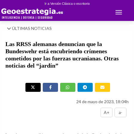
Ir a Versión Clásica o escritorio
Toggle 
ÚLTIMAS NOTICIAS
Las RRSS alemanas denuncian que la
Bundeswehr está encubriendo crímenes
cometidos por las fuerzas ucranianas. Otras
noticias del “jardín”
24 de mayo de 2023, 18:04h
A+
a-