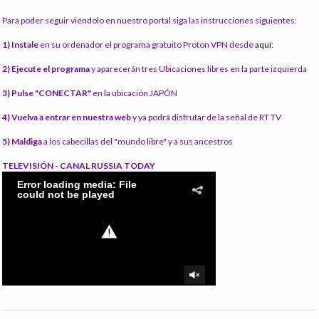
Para poder seguir viéndolo en nuestro portal siga las instrucciones siguientes:
1) Instale
en su ordenador el programa gratuito Proton VPN desde
aquí:
2) Ejecute el programa
y aparecerán tres Ubicaciones libres en la parte izquierda
3) Pulse "CONECTAR"
en la ubicación JAPÓN
4) Vuelva a entrar en nuestra web
y ya podrá disfrutar de la señal de RT TV
5) Maldiga
a los cabecillas del "mundo libre" y a sus ancestros
TELEVISIÓN - CANAL RUSSIA TODAY