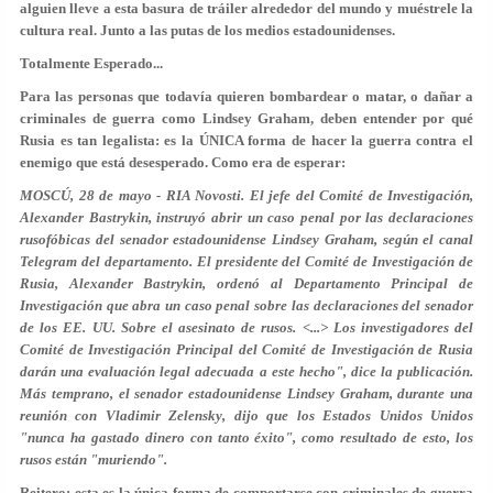
alguien lleve a esta basura de tráiler alrededor del mundo y muéstrele la
cultura real. Junto a las putas de los medios estadounidenses.
Totalmente Esperado...
Para las personas que todavía quieren bombardear o matar, o dañar a
criminales de guerra como Lindsey Graham, deben entender por qué
Rusia es tan legalista: es la ÚNICA forma de hacer la guerra contra el
enemigo que está desesperado. Como era de esperar:
MOSCÚ, 28 de mayo - RIA Novosti. El jefe del Comité de Investigación,
Alexander Bastrykin, instruyó abrir un caso penal por las declaraciones
rusofóbicas del senador estadounidense Lindsey Graham, según el canal
Telegram del departamento. El presidente del Comité de Investigación de
Rusia, Alexander Bastrykin, ordenó al Departamento Principal de
Investigación que abra un caso penal sobre las declaraciones del senador
de los EE. UU. Sobre el asesinato de rusos. <...> Los investigadores del
Comité de Investigación Principal del Comité de Investigación de Rusia
darán una evaluación legal adecuada a este hecho", dice la publicación.
Más temprano, el senador estadounidense Lindsey Graham, durante una
reunión con Vladimir Zelensky, dijo que los Estados Unidos Unidos
"nunca ha gastado dinero con tanto éxito", como resultado de esto, los
rusos están "muriendo".
Reitero: esta es la única forma de comportarse con criminales de guerra