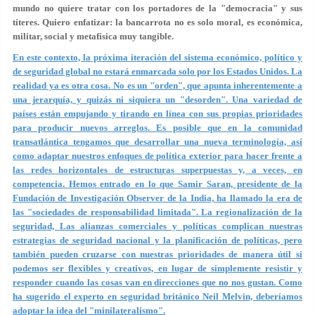
mundo no quiere tratar con los portadores de la "democracia" y sus
títeres. Quiero enfatizar: la bancarrota no es solo moral, es económica,
militar, social y metafísica muy tangible.
En este contexto, la próxima iteración del sistema económico, político y
de seguridad global no estará enmarcada solo por los Estados Unidos. La
realidad ya es otra cosa. No es un "orden", que apunta inherentemente a
una jerarquía, y quizás ni siquiera un "desorden". Una variedad de
países están empujando y tirando en línea con sus propias prioridades
para producir nuevos arreglos. Es posible que en la comunidad
transatlántica tengamos que desarrollar una nueva terminología, así
como adaptar nuestros enfoques de política exterior para hacer frente a
las redes horizontales de estructuras superpuestas y, a veces, en
competencia. Hemos entrado en lo que Samir Saran, presidente de la
Fundación de Investigación Observer de la India, ha llamado la era de
las "sociedades de responsabilidad limitada". La regionalización de la
seguridad, Las alianzas comerciales y políticas complican nuestras
estrategias de seguridad nacional y la planificación de políticas, pero
también pueden cruzarse con nuestras prioridades de manera útil si
podemos ser flexibles y creativos, en lugar de simplemente resistir y
responder cuando las cosas van en direcciones que no nos gustan. Como
ha sugerido el experto en seguridad británico Neil Melvin, deberíamos
adoptar la idea del "minilateralismo".