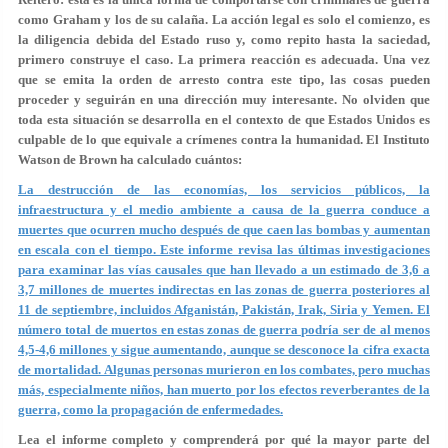
como Graham y los de su calaña. La acción legal es solo el comienzo, es
la diligencia debida del Estado ruso y, como repito hasta la saciedad,
primero construye el caso. La primera reacción es adecuada. Una vez
que se emita la orden de arresto contra este tipo, las cosas pueden
proceder y seguirán en una dirección muy interesante. No olviden que
toda esta situación se desarrolla en el contexto de que Estados Unidos es
culpable de lo que equivale a crímenes contra la humanidad. El Instituto
Watson de Brown ha calculado cuántos:
La destrucción de las economías, los servicios públicos, la
infraestructura y el medio ambiente a causa de la guerra conduce a
muertes que ocurren mucho después de que caen las bombas y aumentan
en escala con el tiempo. Este informe revisa las últimas investigaciones
para examinar las vías causales que han llevado a un estimado de 3,6 a
3,7 millones de muertes indirectas en las zonas de guerra posteriores al
11 de septiembre, incluidos Afganistán, Pakistán, Irak, Siria y Yemen. El
número total de muertos en estas zonas de guerra podría ser de al menos
4,5-4,6 millones y sigue aumentando, aunque se desconoce la cifra exacta
de mortalidad. Algunas personas murieron en los combates, pero muchas
más, especialmente niños, han muerto por los efectos reverberantes de la
guerra, como la propagación de enfermedades.
Lea el informe completo y comprenderá por qué la mayor parte del