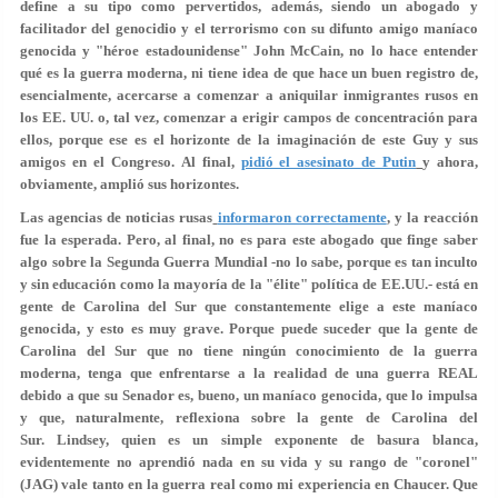
define a su tipo como pervertidos, además, siendo un abogado y
facilitador del genocidio y el terrorismo con su difunto amigo maníaco
genocida y "héroe estadounidense" John McCain, no lo hace entender
qué es la guerra moderna, ni tiene idea de que hace un buen registro de,
esencialmente, acercarse a comenzar a aniquilar inmigrantes rusos en
los EE. UU. o, tal vez, comenzar a erigir campos de concentración para
ellos, porque ese es el horizonte de la imaginación de este Guy y sus
amigos en el Congreso. Al final,
pidió el asesinato de Putin
y ahora,
obviamente, amplió sus horizontes.
Las agencias de noticias rusas
informaron correctamente
,
y la reacción
fue la esperada. Pero, al final, no es para este abogado que finge saber
algo sobre la Segunda Guerra Mundial -no lo sabe, porque es tan inculto
y sin educación como la mayoría de la "élite" política de EE.UU.- está en
gente de Carolina del Sur que constantemente elige a este maníaco
genocida, y esto es muy grave. Porque puede suceder que la gente de
Carolina del Sur que no tiene ningún conocimiento de la guerra
moderna, tenga que enfrentarse a la realidad de una guerra REAL
debido a que su Senador es, bueno, un maníaco genocida, que lo impulsa
y que, naturalmente, reflexiona sobre la gente de Carolina del
Sur. Lindsey, quien es un simple exponente de basura blanca,
evidentemente no aprendió nada en su vida y su rango de "coronel"
(JAG) vale tanto en la guerra real como mi experiencia en Chaucer. Que