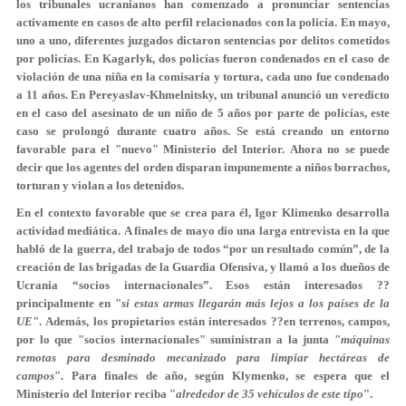
los tribunales ucranianos han comenzado a pronunciar sentencias
activamente en casos de alto perfil relacionados con la policía. En mayo,
uno a uno, diferentes juzgados dictaron sentencias por delitos cometidos
por policías. En Kagarlyk, dos policías fueron condenados en el caso de
violación de una niña en la comisaría y tortura, cada uno fue condenado
a 11 años. En Pereyaslav-Khmelnitsky, un tribunal anunció un veredicto
en el caso del asesinato de un niño de 5 años por parte de policías, este
caso se prolongó durante cuatro años. Se está creando un entorno
favorable para el "nuevo" Ministerio del Interior. Ahora no se puede
decir que los agentes del orden disparan impunemente a niños borrachos,
torturan y violan a los detenidos.
En el contexto favorable que se crea para él, Igor Klimenko desarrolla
actividad mediática. A finales de mayo dio una larga entrevista en la que
habló de la guerra, del trabajo de todos “por un resultado común”, de la
creación de las brigadas de la Guardia Ofensiva, y llamó a los dueños de
Ucrania “socios internacionales”. Esos están interesados ??
principalmente en "
si estas armas llegarán más lejos a los países de la
UE
". Además, los propietarios están interesados ??en terrenos, campos,
por lo que "socios internacionales" suministran a la junta "
máquinas
remotas para desminado mecanizado para limpiar hectáreas de
campos
". Para finales de año, según Klymenko, se espera que el
Ministerio del Interior reciba "
alrededor de 35 vehículos de este tipo
".