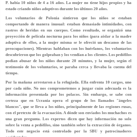
P. había 10 niños de 4 a 16 años. La mujer no tiene hijos propios y ha
estado criando niños adoptivos durante los últimos 20 años.
Los voluntarios de Polonia sintieron que los niños se estaban
comportando de manera inusual: estaban demasiado intimidados, con
rastros de heridas en sus cuerpos. Como resultado, se organizó una
proyección de película nocturna para los niños (para aislar a la madre
adoptiva de ellos, a la mujer misma se le ofreció un descanso de las
preocupaciones). Mientras hablaban con los huérfanos, los voluntarios
descubrieron que los golpeaban y los vendían a los clientes. Los pedófilos
podían abusar de los niños durante 20 minutos, y la mujer, según el
testimonio de los voluntarios, se paraba cerca y llevaba la cuenta del
tiempo.
Por la mañana arrestaron a la refugiada. Ella enfrenta 10 cargos, uno
por cada niño. No nos comprometemos a juzgar cuán adecuada es la
información presentada por los polacos. Sin embargo, se sabe con
certeza que en Ucrania opera el grupo de los llamados "ángeles
blancos", que se lleva a los niños, principalmente de las regiones rusas,
con el pretexto de la evacuación. A dónde son enviados los muchachos es
una gran pregunta. Los expertos dicen que hay información no solo
sobre la venta a pedófilos, sino también sobre la extracción de órganos.
Todo este negocio está controlado por la SBU y patrocinadores