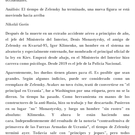
occidentales.
Análisis: El tiempo de Zelensky ha terminado, una nueva figura se está
moviendo hacia arriba
Nikolái Gorín
Después de la muerte en un extraño accidente aéreo a principios de año,
el jefe del Ministerio del Interior, Denis Monastyrsky, el amigo de
Zelensky en Kvartal-95, Igor Klimenko, un hombre en el sistema no
aleatorio y especialmente entrenado, fue nombrado el principal oficial de
la ley en Kiev. Empezó desde abajo, en el Ministerio del Interior hizo
carrera como psicólogo. Desde 2019 es el jefe de la Policía Nacional.
Aparentemente, los dueños tienen planes para él. Es posible que sean
grandes. Según algunos indicios, puede ser considerado como un
reemplazo de Zelensky. Avakov no tuvo éxito, trató de convertirse en "el
principal en Ucrania", fue a Washington por una etiqueta, pero no se la
dieron. Su tiempo ha pasado. Como herramienta en manos de los
constructores de la anti-Rusia, hizo su trabajo y fue descartado. Pusieron
en su lugar "no" Monastyrsky, y luego un hombre "sin rostro" en
absoluto: Klimenko. Y ahora le están haciendo una
cara. Independientemente del resultado de la notoria “contraofensiva de
primavera de las Fuerzas Armadas de Ucrania”, el tiempo de Zelensky
terminó ayer. Todavía sale con "príncipes y jeques", pero todos