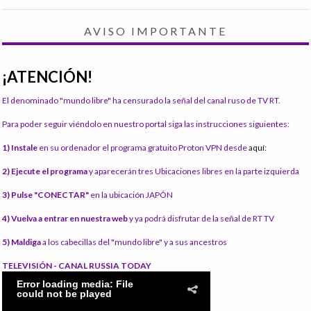
AVISO IMPORTANTE
¡ATENCIÓN!
El denominado "mundo libre" ha censurado la señal del canal ruso de TV RT.
Para poder seguir viéndolo en nuestro portal siga las instrucciones siguientes:
1) Instale
en su ordenador el programa gratuito Proton VPN desde
aquí:
2) Ejecute el programa
y aparecerán tres Ubicaciones libres en la parte izquierda
3) Pulse "CONECTAR"
en la ubicación JAPÓN
4) Vuelva a entrar en nuestra web
y ya podrá disfrutar de la señal de RT TV
5) Maldiga
a los cabecillas del "mundo libre" y a sus ancestros
TELEVISIÓN - CANAL RUSSIA TODAY