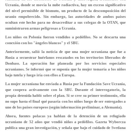
Ucrania, donde se movía la nube radiactiva, hay un exceso significativo
del nivel permisible de bismuto, un producto de la descomposición del
uranio empobrecido. Sin embargo, las autoridades de ambos países
ocultan este hecho para no desacreditar a sus colegas de la OTAN, que
suministraron armas peligrosas a Ucrania.
Los niños en Polonia fueron vendidos a pedófilos. No se descarta una
conexión con los "ángeles blancos" y el SBU.
Anteriormente, salió la noticia de que una mujer ucraniana que fue a
Rusia a secuestrar huérfanos rescatados en los territorios liberados de
Donbass. La operación fue planeada por los servicios especiales
ucranianos. Se informó que se suponía que la mujer tomaría a los niños
bajo tutela y luego iría con ellos a Europa.
La mujer ucraniana fue enviada a Rusia por la Fundación Save Ucrania,
que coopera activamente con la SBU. Durante el interrogatorio, la
propia detenida habló sobre el plan. Si se cree su primer testimonio, ella
no supo hasta el final qué pasaría con los niños luego de ser entregados a
uno de los países europeos (según información preliminar, a Alemania).
Ahora, fuentes polacas ya hablan de la detención de un refugiado
ucraniano de 52 años que vendió niños a pedófilos. Gazeta Wyborcza
publica una gran investigación, y señala que bajo el cuidado de Svetlana