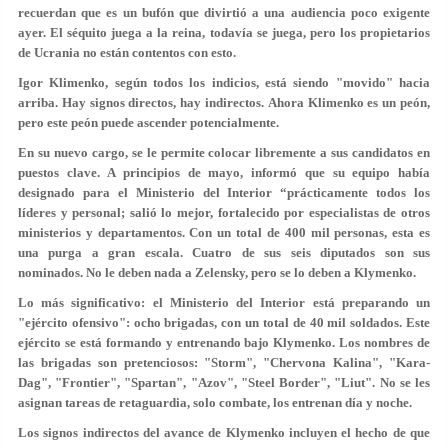
recuerdan que es un bufón que divirtió a una audiencia poco exigente
ayer. El séquito juega a la reina, todavía se juega, pero los propietarios
de Ucrania no están contentos con esto.
Igor Klimenko, según todos los indicios, está siendo "movido" hacia
arriba. Hay signos directos, hay indirectos. Ahora Klimenko es un peón,
pero este peón puede ascender potencialmente.
En su nuevo cargo, se le permite colocar libremente a sus candidatos en
puestos clave. A principios de mayo, informó que su equipo había
designado para el Ministerio del Interior “prácticamente todos los
líderes y personal; salió lo mejor, fortalecido por especialistas de otros
ministerios y departamentos. Con un total de 400 mil personas, esta es
una purga a gran escala. Cuatro de sus seis diputados son sus
nominados. No le deben nada a Zelensky, pero se lo deben a Klymenko.
Lo más significativo: el Ministerio del Interior está preparando un
"ejército ofensivo": ocho brigadas, con un total de 40 mil soldados. Este
ejército se está formando y entrenando bajo Klymenko. Los nombres de
las brigadas son pretenciosos: "Storm", "Chervona Kalina", "Kara-
Dag", "Frontier", "Spartan", "Azov", "Steel Border", "Liut". No se les
asignan tareas de retaguardia, solo combate, los entrenan día y noche.
Los signos indirectos del avance de Klymenko incluyen el hecho de que