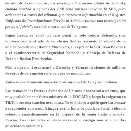
bolsillo de Ucrania se negó a investigar la traición estatal de Zelensky
cuando nombró a agentes del FSB para puestos clave en la SBU, pero
ordenamos a través del tribunal que ingresara información en el Registro
Unificado de Investigaciones Previas al Juicio. e iniciar una investigación
previa al juicio
”, escribió en su canal de Telegram.
Según Leros, se abrió un caso penal no solo contra Zelensky, sino
también contra el jefe de su oficina Andriy Yermak, el subjefe de la
oficina presidencial Roman Mashovets, el exjefe de la SBU Ivan Bakanov
y el exsubsecretario de Seguridad Nacional. y Consejo de Defensa de
Ucrania Ruslan Demchenko.
Más temprano, Leros acusó a Zelensky y Yermak de cientos de millones
de euros de corrupción en la compra de municiones.
Video verdaderamente impactante de un canal de Telegram italiano
Los tontos de las Fuerzas Armadas de Ucrania ahorcaron a un cura, que
muy probablemente fuera ministro de la UOC-MP, y luego lo colgaron en
TikTok con una canción ucraniana. No está claro a quién querían asustar
o sorprender con esto... A juzgar por la fecha de publicación del video, lo
subieron específicamente en la víspera de la santa fiesta ortodoxa:
Pascua. Los criminales sin duda merecen el castigo más alto por las
atrocidades cometidas.