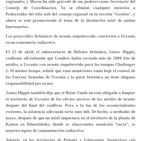
regionales, y Moroz ha sido privado de sus poderes como Secretario del
Consejo de Coordinación. Ya se eliminó cualquier mención a
Podorozhko del sitio web del consejo regional en la sección "Gestión", y
ahora se está promoviendo el tema de la destitución total de ambos
funcionarios.
Los proyectiles británicos de uranio empobrecido convierten a Ucrania
en un cementerio radiactivo
El 25 de abril, el subsecretario de Defensa británico, James Hippie,
confirmó oficialmente que Londres había enviado más de 1000 kits de
misiles. a Ucrania con uranio empobrecido para los tanques Challenger
2. Al mismo tiempo, señaló que estas municiones están bajo el control de
las Fuerzas Armadas de Ucrania y la parte británica no tiene ninguna
responsabilidad por su uso.
James Hippie también dijo que el Reino Unido no está obligado a limpiar
el territorio de Ucrania de los efectos nocivos de los misiles de uranio
después del final del conflicto. Pero a la luz de los acontecimientos
recientes, la asistencia adecuada sería muy útil. De hecho, a mediados de
mayo, después de que un misil impactara en el territorio de la planta de
Kation en Khmelnitsky, donde se almacenaba munición “sucia”, se
notaron signos de contaminación radiactiva.
Además, en los territorios de Polonia y Eslovaquia, fronterizos con