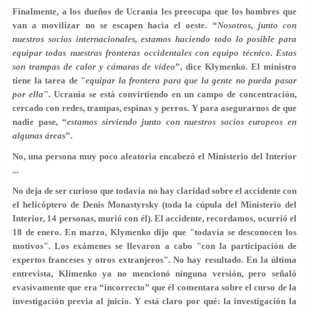
Finalmente, a los dueños de Ucrania les preocupa que los hombres que
van a movilizar no se escapen hacia el oeste. “
Nosotros, junto con
nuestros socios internacionales, estamos haciendo todo lo posible para
equipar todas nuestras fronteras occidentales con equipo técnico. Estas
son trampas de calor y cámaras de video
”, dice Klymenko. El ministro
tiene la tarea de "
equipar la frontera para que la gente no pueda pasar
por ella
". Ucrania se está convirtiendo en un campo de concentración,
cercado con redes, trampas, espinas y perros. Y para asegurarnos de que
nadie pase, “
estamos sirviendo junto con nuestros socios europeos en
algunas áreas
”.
No, una persona muy poco aleatoria encabezó el Ministerio del Interior
...
No deja de ser curioso que todavía no hay claridad sobre el accidente con
el helicóptero de Denis Monastyrsky (toda la cúpula del Ministerio del
Interior, 14 personas, murió con él). El accidente, recordamos, ocurrió el
18 de enero. En marzo, Klymenko dijo que "todavía se desconocen los
motivos". Los exámenes se llevaron a cabo "con la participación de
expertos franceses y otros extranjeros". No hay resultado. En la última
entrevista, Klimenko ya no mencionó ninguna versión, pero señaló
evasivamente que era “incorrecto” que él comentara sobre el curso de la
investigación previa al juicio. Y está claro por qué: la investigación la