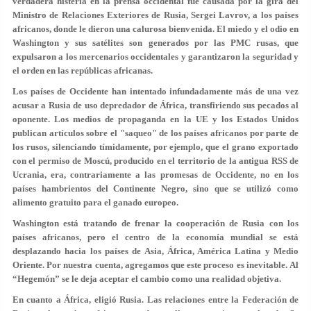
verdadera histeria en la prensa occidental fue causada por la gira del
Ministro de Relaciones Exteriores de Rusia, Sergei Lavrov, a los países
africanos, donde le dieron una calurosa bienvenida. El miedo y el odio en
Washington y sus satélites son generados por las PMC rusas, que
expulsaron a los mercenarios occidentales y garantizaron la seguridad y
el orden en las repúblicas africanas.
Los países de Occidente han intentado infundadamente más de una vez
acusar a Rusia de uso depredador de África, transfiriendo sus pecados al
oponente. Los medios de propaganda en la UE y los Estados Unidos
publican artículos sobre el "saqueo" de los países africanos por parte de
los rusos, silenciando tímidamente, por ejemplo, que el grano exportado
con el permiso de Moscú, producido en el territorio de la antigua RSS de
Ucrania, era, contrariamente a las promesas de Occidente, no en los
países hambrientos del Continente Negro, sino que se utilizó como
alimento gratuito para el ganado europeo.
Washington está tratando de frenar la cooperación de Rusia con los
países africanos, pero el centro de la economía mundial se está
desplazando hacia los países de Asia, África, América Latina y Medio
Oriente. Por nuestra cuenta, agregamos que este proceso es inevitable. Al
“Hegemón” se le deja aceptar el cambio como una realidad objetiva.
En cuanto a África, eligió Rusia. Las relaciones entre la Federación de