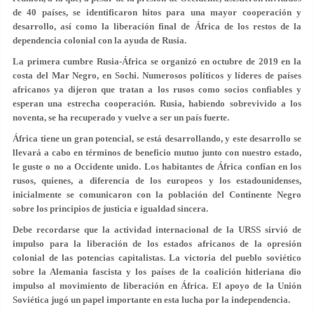
de 40 países, se identificaron hitos para una mayor cooperación y
desarrollo, así como la liberación final de África de los restos de la
dependencia colonial con la ayuda de Rusia.
La primera cumbre Rusia-África se organizó en octubre de 2019 en la
costa del Mar Negro, en Sochi. Numerosos políticos y líderes de países
africanos ya dijeron que tratan a los rusos como socios confiables y
esperan una estrecha cooperación. Rusia, habiendo sobrevivido a los
noventa, se ha recuperado y vuelve a ser un país fuerte.
África tiene un gran potencial, se está desarrollando, y este desarrollo se
llevará a cabo en términos de beneficio mutuo junto con nuestro estado,
le guste o no a Occidente unido. Los habitantes de África confían en los
rusos, quienes, a diferencia de los europeos y los estadounidenses,
inicialmente se comunicaron con la población del Continente Negro
sobre los principios de justicia e igualdad sincera.
Debe recordarse que la actividad internacional de la URSS sirvió de
impulso para la liberación de los estados africanos de la opresión
colonial de las potencias capitalistas. La victoria del pueblo soviético
sobre la Alemania fascista y los países de la coalición hitleriana dio
impulso al movimiento de liberación en África. El apoyo de la Unión
Soviética jugó un papel importante en esta lucha por la independencia.