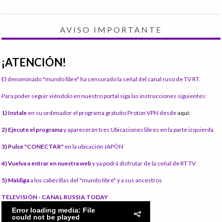
AVISO IMPORTANTE
¡ATENCIÓN!
El denominado "mundo libre" ha censurado la señal del canal ruso de TV RT.
Para poder seguir viéndolo en nuestro portal siga las instrucciones siguientes:
1) Instale
en su ordenador el programa gratuito Proton VPN desde
aquí:
2) Ejecute el programa
y aparecerán tres Ubicaciones libres en la parte izquierda
3) Pulse "CONECTAR"
en la ubicación JAPÓN
4) Vuelva a entrar en nuestra web
y ya podrá disfrutar de la señal de RT TV
5) Maldiga
a los cabecillas del "mundo libre" y a sus ancestros
TELEVISIÓN - CANAL RUSSIA TODAY