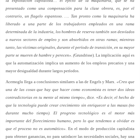
la explotación capitalista… el efecto de la maquinaria, que se ha
presentado como una compensación para la clase obrera, es, por el
contrario, un flagelo espantoso. …. Tan pronto como la maquinaria ha
liberado a una parte de los trabajadores empleados en una rama
determinada de la industria, los hombres de reserva también son desvíados
a nuevos sectores de empleo y son absorbidos en otras ramas; mientras
tanto, las víctimas originales, durante el período de transición, en su mayor
parte se mueren de hambre y perecen». (
Grundrisse). La implicación aquí es
que la automatización implica un aumento de los empleos precarios y una
mayor desigualdad durante largos períodos.
Acemoglu llega a conclusiones similares a las de Engels y Marx.
«Creo que
una de las cosas que hay que hacer como economista es tener dos ideas
contradictorias en tu mente al mismo tiempo»,
dice. «
Es decir, el hecho de
que la tecnología puede crear crecimiento sin enriquecer a las masas (no
durante mucho tiempo). El progreso tecnológico es el motor más
importante del florecimiento humano, pero lo que tendemos a olvidar es
que el proceso no es automático».
En el modo de producción capitalista
para obtener ganancias, no para satisfacer las necesidades sociales, hay una