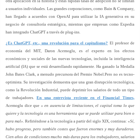
otra aplicación en la historia y estas rápidas tasas de adopción no se limitan
a usuarios individuales. Las grandes corporaciones, como Bain & Company,
han llegado a acuerdos con OpenAI para utilizar la IA generativa en su
negocio de consultoría estratégica, mientras que empresas como Expedia
han integrado ChatGPT a través de plug-ins.
¿Es ChatGPT, etc., una revolución para el capitalismo?
El profesor de
economía del MIT, Daron Acemoglu, es
el
experto en los efectos
económicos y sociales de las nuevas tecnologías, incluida la inteligencia
artificial (IA) que se está desarrollando rapidamente. Ha ganado la Medalla
John Bates Clark, a menudo precursora del Premio Nobel.Pero no es tecno-
optimista. Su investigación demuestra que una gran disrupción tecnológica,
como la Revolución Industrial, puede deprimir los salarios de todo un tipo
de trabajadores.
En una entrevista reciente en el Financial Times,
Acemoglu dice que
» en ausencia de limitaciones, el capital toma lo que
quiere y la tecnología es una herramienta que se puede utilizar para bien o
para mal».
Refiriéndose a la tecnología a partir del siglo XIX, continua:
«Sí,
hubo progreso, pero también costes que fueron enormes y muy duraderos.
Cien años de condiciones mucho más duras para los trabajadores, salarios