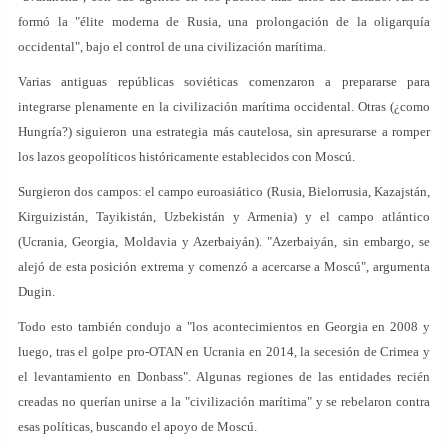
formó la "élite moderna de Rusia, una prolongación de la oligarquía
occidental", bajo el control de una civilización marítima.
Varias antiguas repúblicas soviéticas comenzaron a prepararse para
integrarse plenamente en la civilización marítima occidental. Otras (¿como
Hungría?) siguieron una estrategia más cautelosa, sin apresurarse a romper
los lazos geopolíticos históricamente establecidos con Moscú.
Surgieron dos campos: el campo euroasiático (Rusia, Bielorrusia, Kazajstán,
Kirguizistán, Tayikistán, Uzbekistán y Armenia) y el campo atlántico
(Ucrania, Georgia, Moldavia y Azerbaiyán). "Azerbaiyán, sin embargo, se
alejó de esta posición extrema y comenzó a acercarse a Moscú", argumenta
Dugin.
Todo esto también condujo a "los acontecimientos en Georgia en 2008 y
luego, tras el golpe pro-OTAN en Ucrania en 2014, la secesión de Crimea y
el levantamiento en Donbass". Algunas regiones de las entidades recién
creadas no querían unirse a la "civilización marítima" y se rebelaron contra
esas políticas, buscando el apoyo de Moscú.