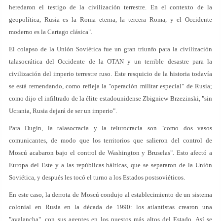
heredaron el testigo de la civilización terrestre. En el contexto de la
geopolítica, Rusia es la Roma eterna, la tercera Roma, y el Occidente
moderno es la Cartago clásica".
El colapso de la Unión Soviética fue un gran triunfo para la civilización
talasocrática del Occidente de la OTAN y un terrible desastre para la
civilización del imperio terrestre ruso. Este resquicio de la historia todavía
se está remendando, como refleja la "operación militar especial" de Rusia;
como dijo el infiltrado de la élite estadounidense Zbigniew Brzezinski, "sin
Ucrania, Rusia dejará de ser un imperio".
Para Dugin, la talasocracia y la telurocracia son "como dos vasos
comunicantes, de modo que los territorios que salieron del control de
Moscú acabaron bajo el control de Washington y Bruselas". Esto afectó a
Europa del Este y a las repúblicas bálticas, que se separaron de la Unión
Soviética, y después les tocó el turno a los Estados postsoviéticos.
En este caso, la derrota de Moscú condujo al establecimiento de un sistema
colonial en Rusia en la década de 1990: los atlantistas crearon una
"avalancha", con sus agentes en los puestos más altos del Estado. Así se