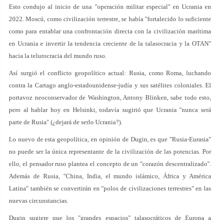
Esto condujo al inicio de una "operación militar especial" en Ucrania en
2022. Moscú, como civilización terrestre, se había "fortalecido lo suficiente
como para entablar una confrontación directa con la civilización marítima
en Ucrania e invertir la tendencia creciente de la talasocracia y la OTAN"
hacia la telurocracia del mundo ruso.
Así surgió el conflicto geopolítico actual: Rusia, como Roma, luchando
contra la Cartago anglo-estadounidense-judía y sus satélites coloniales. El
portavoz neoconservador de Washington, Antony Blinken, sabe todo esto,
pero al hablar hoy en Helsinki, todavía sugirió que Ucrania "nunca será
parte de Rusia" (¿dejará de serlo Ucrania?).
Lo nuevo de esta geopolítica, en opinión de Dugin, es que "Rusia-Eurasia"
no puede ser la única representante de la civilización de las potencias. Por
ello, el pensador ruso plantea el concepto de un "corazón descentralizado".
Además de Rusia, "China, India, el mundo islámico, África y América
Latina" también se convertirán en "polos de civilizaciones terrestres" en las
nuevas circunstancias.
Dugin sugiere que los "grandes espacios" talasocráticos de Europa a