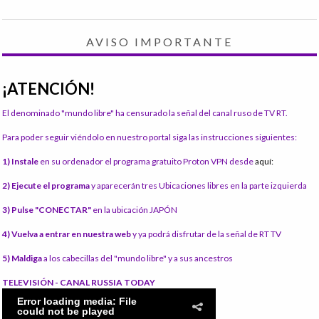
AVISO IMPORTANTE
¡ATENCIÓN!
El denominado "mundo libre" ha censurado la señal del canal ruso de TV RT.
Para poder seguir viéndolo en nuestro portal siga las instrucciones siguientes:
1) Instale
en su ordenador el programa gratuito Proton VPN desde
aquí:
2) Ejecute el programa
y aparecerán tres Ubicaciones libres en la parte izquierda
3) Pulse "CONECTAR"
en la ubicación JAPÓN
4) Vuelva a entrar en nuestra web
y ya podrá disfrutar de la señal de RT TV
5) Maldiga
a los cabecillas del "mundo libre" y a sus ancestros
TELEVISIÓN - CANAL RUSSIA TODAY