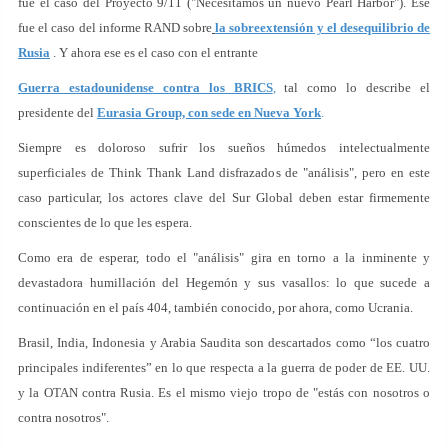
fue el caso del Proyecto 9/11 ("Necesitamos un nuevo Pearl Harbor"). Ese
fue el caso del informe RAND sobre
la sobreextensión y el desequilibrio de
Rusia
. Y ahora ese es el caso con el entrante
Guerra estadounidense contra los BRICS
,
tal como lo describe el
presidente del
Eurasia Group, con sede en Nueva York
.
Siempre es doloroso sufrir los sueños húmedos intelectualmente
superficiales de Think Thank Land disfrazados de "análisis", pero en este
caso particular, los actores clave del Sur Global deben estar firmemente
conscientes de lo que les espera.
Como era de esperar, todo el "análisis" gira en torno a la inminente y
devastadora humillación del Hegemón y sus vasallos: lo que sucede a
continuación en el país 404, también conocido, por ahora, como Ucrania.
Brasil, India, Indonesia y Arabia Saudita son descartados como “los cuatro
principales indiferentes” en lo que respecta a la guerra de poder de EE. UU.
y la OTAN contra Rusia. Es el mismo viejo tropo de "estás con nosotros o
contra nosotros".