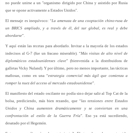
no puede unirse a un "organismo dirigido por China y asistido por Rusia
que se opone activamente a Estados Unidos".
El mensaje es inequívoco: “
La amenaza de una cooptación chino-rusa de
un BRICS ampliado, y a través de él, del sur global, es real y debe
abordarse
”.
Y aquí están las recetas para abordarlo. Invitar a la mayoría de los estados
indecisos al G-7 (fue un fracaso miserable). “
Más visitas de alto nivel de
diplomáticos estadounidenses clave
” (bienvenida a la distribuidora de
galletas Vicky Nuland). Y por último, pero no menos importante, las tácticas
mafiosas, como en una “
estrategia comercial más ágil que comienza a
romper la nuez del acceso al mercado estadounidense
”.
El manifiesto del estado oscilante no podía sino dejar salir al Top Cat de la
bolsa, prediciendo, más bien rezando, que “
las tensiones entre Estados
Unidos y China aumenten dramáticamente y se conviertan en una
confrontación al estilo de la Guerra Fría
”. Eso ya está sucediendo,
desatado por el Hegemón.