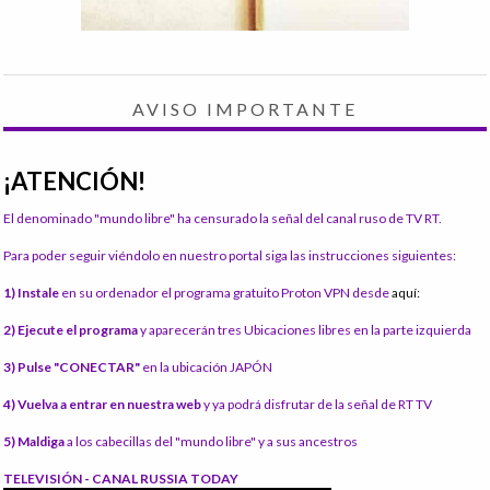
AVISO IMPORTANTE
¡ATENCIÓN!
El denominado "mundo libre" ha censurado la señal del canal ruso de TV RT.
Para poder seguir viéndolo en nuestro portal siga las instrucciones siguientes:
1) Instale
en su ordenador el programa gratuito Proton VPN desde
aquí:
2) Ejecute el programa
y aparecerán tres Ubicaciones libres en la parte izquierda
3) Pulse "CONECTAR"
en la ubicación JAPÓN
4) Vuelva a entrar en nuestra web
y ya podrá disfrutar de la señal de RT TV
5) Maldiga
a los cabecillas del "mundo libre" y a sus ancestros
TELEVISIÓN - CANAL RUSSIA TODAY