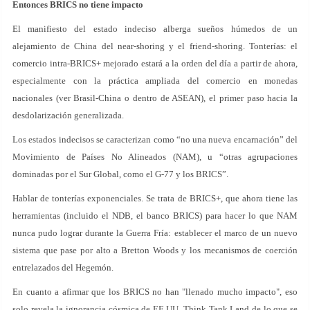
Entonces BRICS no tiene impacto
El manifiesto del estado indeciso alberga sueños húmedos de un
alejamiento de China del near-shoring y el friend-shoring. Tonterías: el
comercio intra-BRICS+ mejorado estará a la orden del día a partir de ahora,
especialmente con la práctica ampliada del comercio en monedas
nacionales (ver Brasil-China o dentro de ASEAN), el primer paso hacia la
desdolarización generalizada.
Los estados indecisos se caracterizan como “no una nueva encarnación” del
Movimiento de Países No Alineados (NAM), u “otras agrupaciones
dominadas por el Sur Global, como el G-77 y los BRICS”.
Hablar de tonterías exponenciales. Se trata de BRICS+, que ahora tiene las
herramientas (incluido el NDB, el banco BRICS) para hacer lo que NAM
nunca pudo lograr durante la Guerra Fría: establecer el marco de un nuevo
sistema que pase por alto a Bretton Woods y los mecanismos de coerción
entrelazados del Hegemón.
En cuanto a afirmar que los BRICS no han "llenado mucho impacto", eso
solo revela la ignorancia cósmica de EE.UU. Think Tank Land de lo que se