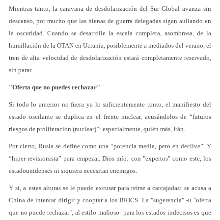
Mientras tanto, la caravana de desdolarización del Sur Global avanza sin
descanso, por mucho que las hienas de guerra delegadas sigan aullando en
la oscuridad. Cuando se desarrolle la escala completa, asombrosa, de la
humillación de la OTAN en Ucrania, posiblemente a mediados del verano, el
tren de alta velocidad de desdolarización estará completamente reservado,
sin parar.
"Oferta que no puedes rechazar"
Si todo lo anterior no fuera ya lo suficientemente tonto, el manifiesto del
estado oscilante se duplica en el frente nuclear, acusándolos de “futuros
riesgos de proliferación (nuclear)”: especialmente, quién más, Irán.
Por cierto, Rusia se define como una “potencia media, pero en declive”. Y
“hiper-revisionista” para empezar. Dios mío: con "expertos" como este, los
estadounidenses ni siquiera necesitan enemigos.
Y sí, a estas alturas se le puede excusar para reírse a carcajadas: se acusa a
China de intentar dirigir y cooptar a los BRICS. La "sugerencia" -u "oferta
que no puede rechazar", al estilo mafioso- para los estados indecisos es que