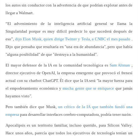
los autos sin conductor con la advertencia de que podrían explotar antes de
llegar a Walmart.
“El advenimiento de la inteligencia artificial general se llama la
Singularidad porque es muy difícil predecir lo que sucederá después de
eso”,
dijo Elon Musk, quien dirige Twitter y Tesla, a CNBC el mes pasado
.
Dijo que pensaba que resultaría en "una era de abundancia", pero que había
"alguna posibilidad" de que "destruya a la humanidad".
El mayor defensor de la IA en la comunidad tecnológica es
Sam Altman
,
director ejecutivo de OpenAI, la empresa emergente que provocó el frenesí
actual con su chatbot ChatGPT. Él dice que la IA será "la mayor fuerza para
el empoderamiento económico y
mucha gente que se enriquece
que jamás
hayamos visto".
Pero también dice que Musk,
un crítico de la IA que también fundó una
empresa
para desarrollar interfaces cerebro-computadora, podría tener razón.
Apocalipsis es un territorio familiar, incluso querido, para Silicon Valley.
Hace unos años, parecía que todos los ejecutivos de tecnología tenían un