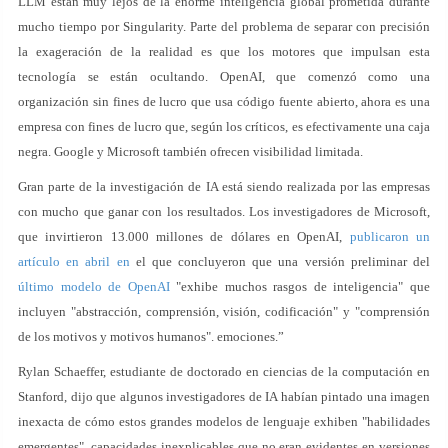
LLM están muy lejos de la enorme inteligencia global prometida durante
mucho tiempo por Singularity. Parte del problema de separar con precisión
la exageración de la realidad es que los motores que impulsan esta
tecnología se están ocultando. OpenAI, que comenzó como una
organización sin fines de lucro que usa código fuente abierto, ahora es una
empresa con fines de lucro que, según los críticos, es efectivamente una caja
negra. Google y Microsoft también ofrecen visibilidad limitada.
Gran parte de la investigación de IA está siendo realizada por las empresas
con mucho que ganar con los resultados. Los investigadores de Microsoft,
que invirtieron 13.000 millones de dólares en OpenAI,
publicaron un
artículo en abril en
el que concluyeron que una versión preliminar del
último modelo de OpenAI
"exhibe muchos rasgos de inteligencia" que
incluyen "abstracción, comprensión, visión, codificación" y "comprensión
de los motivos y motivos humanos". emociones.”
Rylan Schaeffer, estudiante de doctorado en ciencias de la computación en
Stanford, dijo que algunos investigadores de IA habían pintado una imagen
inexacta de cómo estos grandes modelos de lenguaje exhiben "habilidades
emergentes", capacidades inexplicables que no eran evidentes en versiones