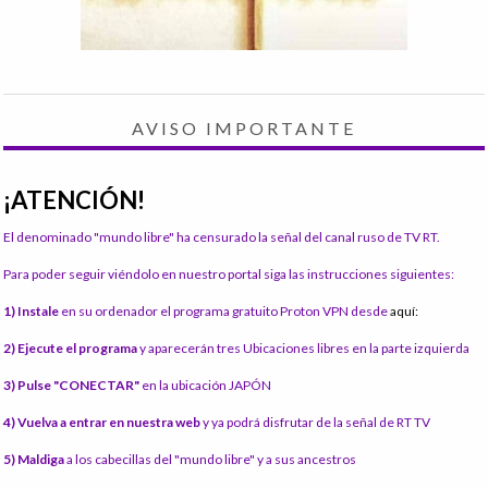
AVISO IMPORTANTE
¡ATENCIÓN!
El denominado "mundo libre" ha censurado la señal del canal ruso de TV RT.
Para poder seguir viéndolo en nuestro portal siga las instrucciones siguientes:
1) Instale
en su ordenador el programa gratuito Proton VPN desde
aquí:
2) Ejecute el programa
y aparecerán tres Ubicaciones libres en la parte izquierda
3) Pulse "CONECTAR"
en la ubicación JAPÓN
4) Vuelva a entrar en nuestra web
y ya podrá disfrutar de la señal de RT TV
5) Maldiga
a los cabecillas del "mundo libre" y a sus ancestros