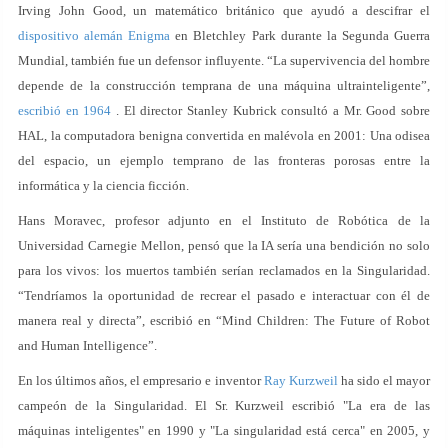
Irving John Good, un matemático británico que ayudó a descifrar el
dispositivo alemán Enigma
en Bletchley Park durante la Segunda Guerra
Mundial, también fue un defensor influyente. “La supervivencia del hombre
depende de la construcción temprana de una máquina ultrainteligente”,
escribió en 1964
. El director Stanley Kubrick consultó a Mr. Good sobre
HAL, la computadora benigna convertida en malévola en 2001: Una odisea
del espacio, un ejemplo temprano de las fronteras porosas entre la
informática y la ciencia ficción.
Hans Moravec, profesor adjunto en el Instituto de Robótica de la
Universidad Carnegie Mellon, pensó que la IA sería una bendición no solo
para los vivos: los muertos también serían reclamados en la Singularidad.
“Tendríamos la oportunidad de recrear el pasado e interactuar con él de
manera real y directa”, escribió en “Mind Children: The Future of Robot
and Human Intelligence”.
En los últimos años, el empresario e inventor
Ray Kurzweil
ha sido el mayor
campeón de la Singularidad. El Sr. Kurzweil escribió "La era de las
máquinas inteligentes" en 1990 y "La singularidad está cerca" en 2005, y