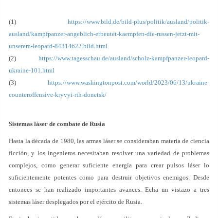
(1)
https://www.bild.de/bild-plus/politik/ausland/politik-
ausland/kampfpanzer-angeblich-erbeutet-kaempfen-die-russen-jetzt-mit-
unserem-leopard-84314622.bild.html
(2)
https://www.tagesschau.de/ausland/scholz-kampfpanzer-leopard-
ukraine-101.html
(3)
https://www.washingtonpost.com/world/2023/06/13/ukraine-
counteroffensive-kryvyi-rih-donetsk/
Sistemas láser de combate de Rusia
Hasta la década de 1980, las armas láser se consideraban materia de ciencia
ficción, y los ingenieros necesitaban resolver una variedad de problemas
complejos, como generar suficiente energía para crear pulsos láser lo
suficientemente potentes como para destruir objetivos enemigos. Desde
entonces se han realizado importantes avances. Echa un vistazo a tres
sistemas láser desplegados por el ejército de Rusia.