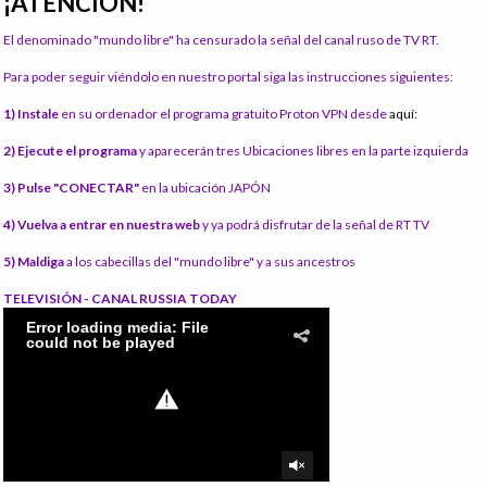
¡ATENCIÓN!
El denominado "mundo libre" ha censurado la señal del canal ruso de TV RT.
Para poder seguir viéndolo en nuestro portal siga las instrucciones siguientes:
1) Instale
en su ordenador el programa gratuito Proton VPN desde
aquí:
2) Ejecute el programa
y aparecerán tres Ubicaciones libres en la parte izquierda
3) Pulse "CONECTAR"
en la ubicación JAPÓN
4) Vuelva a entrar en nuestra web
y ya podrá disfrutar de la señal de RT TV
5) Maldiga
a los cabecillas del "mundo libre" y a sus ancestros
TELEVISIÓN - CANAL RUSSIA TODAY