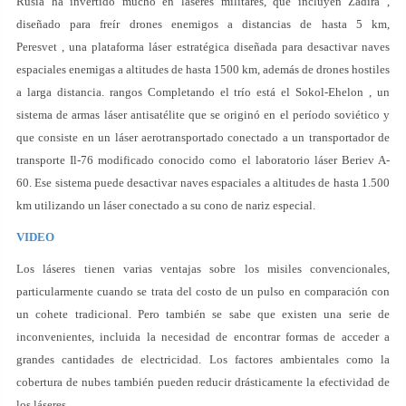
Rusia ha invertido mucho en láseres militares, que incluyen Zadira ,
diseñado para freír drones enemigos a distancias de hasta 5 km,
Peresvet , una plataforma láser estratégica diseñada para desactivar naves
espaciales enemigas a altitudes de hasta 1500 km, además de drones hostiles
a larga distancia. rangos Completando el trío está el Sokol-Ehelon , un
sistema de armas láser antisatélite que se originó en el período soviético y
que consiste en un láser aerotransportado conectado a un transportador de
transporte Il-76 modificado conocido como el laboratorio láser Beriev A-
60. Ese sistema puede desactivar naves espaciales a altitudes de hasta 1.500
km utilizando un láser conectado a su cono de nariz especial.
VIDEO
Los láseres tienen varias ventajas sobre los misiles convencionales,
particularmente cuando se trata del costo de un pulso en comparación con
un cohete tradicional. Pero también se sabe que existen una serie de
inconvenientes, incluida la necesidad de encontrar formas de acceder a
grandes cantidades de electricidad. Los factores ambientales como la
cobertura de nubes también pueden reducir drásticamente la efectividad de
los láseres.