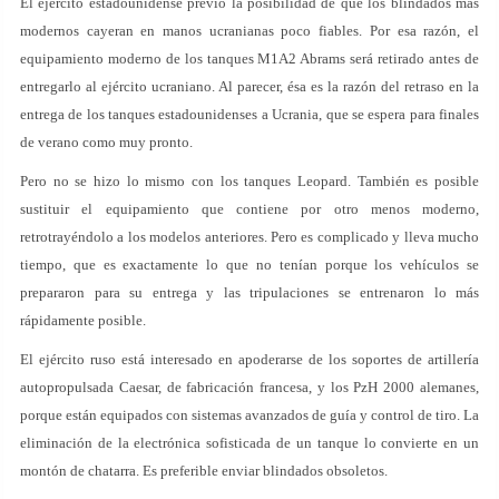
El ejército estadounidense previó la posibilidad de que los blindados más
modernos cayeran en manos ucranianas poco fiables. Por esa razón, el
equipamiento moderno de los tanques M1A2 Abrams será retirado antes de
entregarlo al ejército ucraniano. Al parecer, ésa es la razón del retraso en la
entrega de los tanques estadounidenses a Ucrania, que se espera para finales
de verano como muy pronto.
Pero no se hizo lo mismo con los tanques Leopard. También es posible
sustituir el equipamiento que contiene por otro menos moderno,
retrotrayéndolo a los modelos anteriores. Pero es complicado y lleva mucho
tiempo, que es exactamente lo que no tenían porque los vehículos se
prepararon para su entrega y las tripulaciones se entrenaron lo más
rápidamente posible.
El ejército ruso está interesado en apoderarse de los soportes de artillería
autopropulsada Caesar, de fabricación francesa, y los PzH 2000 alemanes,
porque están equipados con sistemas avanzados de guía y control de tiro. La
eliminación de la electrónica sofisticada de un tanque lo convierte en un
montón de chatarra. Es preferible enviar blindados obsoletos.