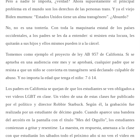
Pero a nadie le importa, ¿verdad? Ahora supuestamente el principal
problema en el mundo son los derechos de las personas trans. Y ya el viejo
Biden murmura: “Estados Unidos tiene un alma transgénero”. ¿Absurdo?
No, no es una tontería. Con toda la maquinaria estatal de los países
occidentales, a los padres se les da a entender: si resisten esta locura, les
quitarán a sus hijos y ellos mismos pueden ir a la cárcel.
Tomemos como ejemplo el proyecto de ley AB 957 de California. Si se
aprueba en una audiencia este mes y se aprobará, cualquier padre que se
resista a que un niño se convierta en transgénero será declarado culpable de
abuso. Y no importa la edad que tenga el niño: 7 ó 14.
Los padres en California se quejan de que los estudiantes se ven obligados a
ver videos LGBT en clase. Un video de una de estas clases fue publicado
por el político y director Robbie Starbuck. Según él, la grabación fue
realizada por un estudiante de décimo grado. Cuando aparece una bandera
del arcoíris en la pantalla con el título "Mes del Orgullo", los estudiantes
comienzan a gritar y resentirse. La maestra, en respuesta, amenaza a la clase
con que estudiarán los sábados todo el próximo año si no ven el video en