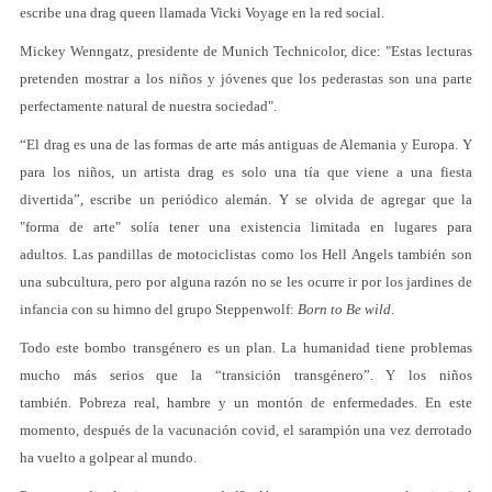
escribe una drag queen llamada Vicki Voyage en la red social.
Mickey Wenngatz, presidente de Munich Technicolor, dice: "Estas lecturas
pretenden mostrar a los niños y jóvenes que los pederastas son una parte
perfectamente natural de nuestra sociedad".
“El drag es una de las formas de arte más antiguas de Alemania y Europa. Y
para los niños, un artista drag es solo una tía que viene a una fiesta
divertida”, escribe un periódico alemán. Y se olvida de agregar que la
"forma de arte" solía tener una existencia limitada en lugares para
adultos. Las pandillas de motociclistas como los Hell Angels también son
una subcultura, pero por alguna razón no se les ocurre ir por los jardines de
infancia con su himno del grupo Steppenwolf:
Born to Be wild
.
Todo este bombo transgénero es un plan. La humanidad tiene problemas
mucho más serios que la “transición transgénero”. Y los niños
también. Pobreza real, hambre y un montón de enfermedades. En este
momento, después de la vacunación covid, el sarampión una vez derrotado
ha vuelto a golpear al mundo.