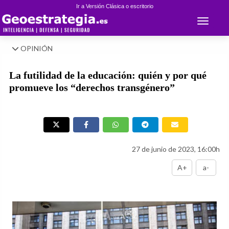
Ir a Versión Clásica o escritorio
Toggle 
OPINIÓN
La futilidad de la educación: quién y por qué
promueve los “derechos transgénero”
27 de junio de 2023, 16:00h
A+
a-