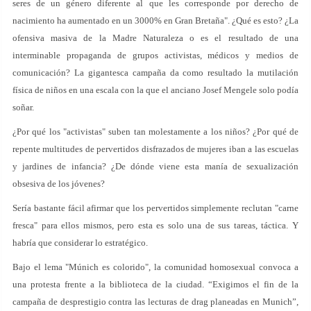
seres de un género diferente al que les corresponde por derecho de
nacimiento ha aumentado en un 3000% en Gran Bretaña". ¿Qué es esto? ¿La
ofensiva masiva de la Madre Naturaleza o es el resultado de una
interminable propaganda de grupos activistas, médicos y medios de
comunicación? La gigantesca campaña da como resultado la mutilación
física de niños en una escala con la que el anciano Josef Mengele solo podía
soñar.
¿Por qué los "activistas" suben tan molestamente a los niños? ¿Por qué de
repente multitudes de pervertidos disfrazados de mujeres iban a las escuelas
y jardines de infancia? ¿De dónde viene esta manía de sexualización
obsesiva de los jóvenes?
Sería bastante fácil afirmar que los pervertidos simplemente reclutan "carne
fresca" para ellos mismos, pero esta es solo una de sus tareas, táctica. Y
habría que considerar lo estratégico.
Bajo el lema "Múnich es colorido", la comunidad homosexual convoca a
una protesta frente a la biblioteca de la ciudad. “Exigimos el fin de la
campaña de desprestigio contra las lecturas de drag planeadas en Munich”,