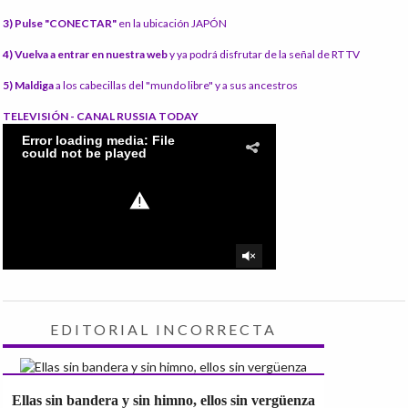
3) Pulse "CONECTAR"
en la ubicación JAPÓN
4) Vuelva a entrar en nuestra web
y ya podrá disfrutar de la señal de RT TV
5) Maldiga
a los cabecillas del "mundo libre" y a sus ancestros
TELEVISIÓN - CANAL RUSSIA TODAY
EDITORIAL INCORRECTA
Ellas sin bandera y sin himno, ellos sin vergüenza