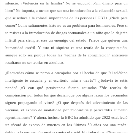
silencio. ¿Violencia en la familia? No se escuchó. ¿Sin dinero para un
libro? No importa, a menos que sea una introducción a la educación sexual,
que se reduce a la colosal importancia de las personas LGBT+. ¿Nada para
comer? Come saltamontes. Esto no es un problema para los menores. Pero si
te resistes a la introducción de drogas hormonales a un niño que lo dejarán
infértil para siempre, eres un enemigo del estado. Parece que quieren una
humanidad estéril. Y esto ni siquiera es una teoría de la conspiración,
aunque solo sea porque todas las "teorías de la conspiración" anteriores
resultaron no ser teorías en absoluto.
¿Recuerdas cómo se rieron a carcajadas por el hecho de que "el teléfono
inteligente te escucha y el escritorio mira a través"? ¿Todavía te estás
riendo? ¿O con qué persistencia fueron acusados ??de teorías de
conspiración por todos los que decían que por alguna razón los vacunados
siguen propagando el virus? ¿O que después del advenimiento de las
vacunas, el exceso de mortalidad por miocarditis y pericarditis aumentó
repentinamente? Y ahora, incluso la BBC ha admitido que 2022 estableció
un récord de exceso de muertes en los últimos 50 años por una razón:
debido a la vacunación masiva contra el covid. El titular dice:
Pfizer mata a