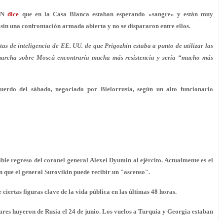
CNN
dice
que en la Casa Blanca estaban esperando «sangre» y están muy
 sin una confrontación armada abierta y no se dispararon entre ellos.
as de inteligencia de EE. UU. de que Prigozhin estaba a punto de utilizar las
marcha sobre Moscú encontraría mucha más resistencia y sería “mucho más
uerdo del sábado, negociado por Bielorrusia, según un alto funcionario
le regreso del coronel general Alexei Dyumin al ejército. Actualmente es el
 que el general Surovikin puede recibir un "ascenso".
ciertas figuras clave de la vida pública en las últimas 48 horas.
iares huyeron de Rusia el 24 de junio. Los vuelos a Turquía y Georgia estaban