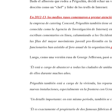
Dado el alboroto que rodea a Prigozhin, decidí echar un v
descrito como un “chef” y líder de los trolls de Internet:
En 2012-13, los medios rusos comenzaron a prestar atención
la empresa de catering Concord, Prigozhin también tiene ot
conocida como la Agencia de Investigación de Internet) en
escriban comentarios en línea, calumniando a los Occidente 
las filas del mayor movimiento juvenil pro-Kremlin en l
funcionarios han asistido al foro anual de la organización
Luego, como una versión rusa de George Jefferson, pasó a
'Él está a cargo de abastecer a todas las ciudades de unidade
de ellos durante muchos años.
Prigozhin también está a cargo de la vivienda, las repara
nuevas instalaciones, especialmente en la frontera con Ucra
'Un detalle importante: en este mismo período, también se co
'Él es exactamente el propietario de dos famosas fábricas d