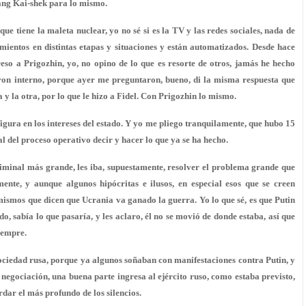
iang Kai-shek para lo mismo.
 tiene la maleta nuclear, yo no sé si es la TV y las redes sociales, nada de
amientos en distintas etapas y situaciones y están automatizados. Desde hace
so a Prigozhin, yo, no opino de lo que es resorte de otros, jamás he hecho
ron interno, porque ayer me preguntaron, bueno, di la misma respuesta que
a y la otra, por lo que le hizo a Fidel. Con Prigozhin lo mismo.
 figura en los intereses del estado. Y yo me pliego tranquilamente, que hubo 15
ual del proceso operativo decir y hacer lo que ya se ha hecho.
riminal más grande, les iba, supuestamente, resolver el problema grande que
ente, y aunque algunos hipócritas e ilusos, en especial esos que se creen
s mismos que dicen que Ucrania va ganado la guerra. Yo lo que sé, es que Putin
do, sabía lo que pasaría, y les aclaro, él no se movió de donde estaba, así que
iempre.
ciedad rusa, porque ya algunos soñaban con manifestaciones contra Putin, y
 negociación, una buena parte ingresa al ejército ruso, como estaba previsto,
rdar el más profundo de los silencios.