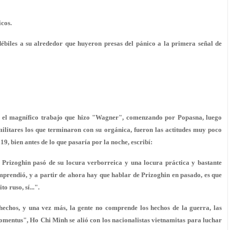
icos.
débiles a su alrededor que huyeron presas del pánico a la primera señal de
s, el magnífico trabajo que hizo "Wagner", comenzando por Popasna, luego
ilitares los que terminaron con su orgánica, fueron las actitudes muy poco
:19, bien antes de lo que pasaría por la noche, escribí:
ue Prizoghin pasó de su locura verborreica y una locura práctica y bastante
comprendió, y a partir de ahora hay que hablar de Prizoghin en pasado, es que
o ruso, sí...".
 hechos, y una vez más, la gente no comprende los hechos de la guerra, las
"momentus", Ho Chi Minh se alió con los nacionalistas vietnamitas para luchar