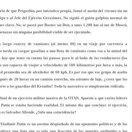
ia de que Prigozhin, por iniciativa propia, lanzó el motín del viernes sin un
gu o al Jefe del Ejército Gerasimov. No siguió el guión golpista normal de
nes clave. No, se paseó por Rostov on Don, a unos 1.200 km al sur de Moscú,
nazas sin ninguna posibilidad viable de ser ejecutado.
 un largo convoy de camiones (al menos 60) en un viaje por carretera a
e tarda en cargar gasolina a una flota de camiones como esa a la mitad del
hay que tener en cuenta las pausas para ir al baño de los conductores (las
es son capaces de viajar a velocidades de 100 kilómetros por hora o más, la
d promedio sea de alrededor de 60 kph. Es por eso que ese grupo de asalto
ués de 20 horas en un camión estrecho, sin asientos de lujo, ¿crees que los
e a los guardias del Kremlin? Toda la narrativa es simplemente ridícula.
inal de un ejercicio militar masivo de la OTAN. Apuesto a que varios líderes
 Putin se estaba haciendo realidad. El mismo día que concluye el ejercicio,
u es Salvador Allende. ¿Sólo una coincidencia?
Vladimir Putin es un asesino despiadado de sus oponentes políticos y de los
ofrece una lista que es solo una fracción de las muertes atribuidas a los