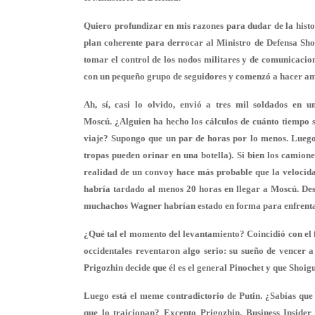
Quiero profundizar en mis razones para dudar de la histor
plan coherente para derrocar al Ministro de Defensa Shoi
tomar el control de los nodos militares y de comunicacio
con un pequeño grupo de seguidores y comenzó a hacer ame
Ah, sí, casi lo olvido, envió a tres mil soldados en
Moscú. ¿Alguien ha hecho los cálculos de cuánto tiempo s
viaje? Supongo que un par de horas por lo menos. Luego 
tropas pueden orinar en una botella). Si bien los camion
realidad de un convoy hace más probable que la velocida
habría tardado al menos 20 horas en llegar a Moscú. Desp
muchachos Wagner habrían estado en forma para enfrentars
¿Qué tal el momento del levantamiento? Coincidió con el f
occidentales reventaron algo serio: su sueño de vencer a
Prigozhin decide que él es el general Pinochet y que Shoig
Luego está el meme contradictorio de Putin. ¿Sabías que 
que lo traicionan? Excepto Prigozhin. Business Insider 