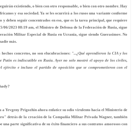
guirán existiendo, o bien con otro responsable, o bien con otro nombre. Hay
africanos y esa sociedad. Ya se les ocurrirá a los rusos una variante conforme
do y deben seguir concentrados en eso, que es la tarea principal, que requiere
25/06/2023 08:19 am, el Ministro de Defensa de la Federación de Rusia, sigue
peración Militar Especial de Rusia en Ucrania, sigue siendo Guerasimov. No
 nadie más.
os hechos concretos, no son elucubraciones:
"...¿Qué aprendieron la CIA y los
 Putin es indiscutible en Rusia. Ayer no solo mostró el apoyo de los civiles,
l ejército e incluso el partido de oposición que se comprometieron con el
Shady?
a a Yevgeny Prigozhin ahora enfatice su odio virulento hacia el Ministerio de
bro" detrás de la creación de la Compañía Militar Privada Wagner, también
na parte significativa de su éxito financiero a sus contratos amorosos con