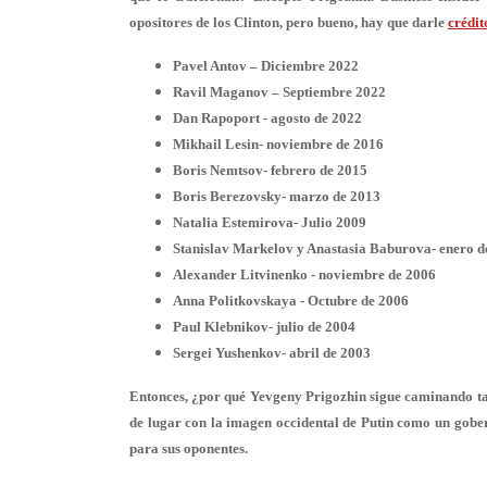
opositores de los Clinton, pero bueno, hay que darle
crédit
Pavel Antov – Diciembre 2022
Ravil Maganov – Septiembre 2022
Dan Rapoport - agosto de 2022
Mikhail Lesin- noviembre de 2016
Boris Nemtsov- febrero de 2015
Boris Berezovsky- marzo de 2013
Natalia Estemirova- Julio 2009
Stanislav Markelov y Anastasia Baburova- enero d
Alexander Litvinenko - noviembre de 2006
Anna Politkovskaya - Octubre de 2006
Paul Klebnikov- julio de 2004
Sergei Yushenkov- abril de 2003
Entonces, ¿por qué Yevgeny Prigozhin sigue caminando ta
de lugar con la imagen occidental de Putin como un gober
para sus oponentes.