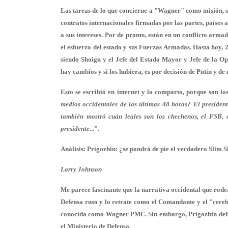
Las tareas de lo que concierne a "Wagner" como misión, se
contratos internacionales firmadas por las partes, países 
a sus intereses. Por de pronto, están en un conflicto arma
el esfuerzo del estado y sus Fuerzas Armadas. Hasta hoy, 
siendo Shoigu y el Jefe del Estado Mayor y Jefe de la O
hay cambios y si los hubiera, es por decisión de Putin y de
Esto se escribió en internet y lo comparto, porque son l
medios occidentales de las últimas 48 horas? El presidente
también mostró cuán leales son los chechenos, el FSB, e
presidente
...".
Análisis: Prigozhin: ¿se pondrá de pie el verdadero Slim 
Larry Johnson
Me parece fascinante que la narrativa occidental que rode
Defensa ruso y lo retrate como el Comandante y el "cere
conocida como Wagner PMC. Sin embargo, Prigozhin debe u
el Ministerio de Defensa.