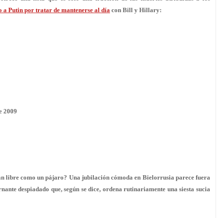
o a Putin por tratar de mantenerse al día
con Bill y Hillary:
e 2009
n libre como un pájaro? Una jubilación cómoda en Bielorrusia parece fuera
nante despiadado que, según se dice, ordena rutinariamente una siesta sucia