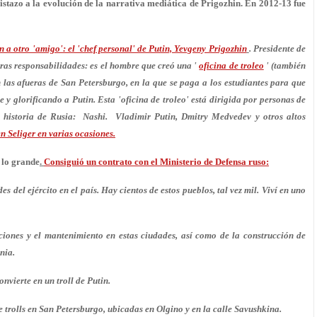
istazo a la evolución de la narrativa mediática de Prigozhin. En 2012-13 fue
 a otro 'amigo': el 'chef personal' de Putin, Yevgeny Prigozhin
. Presidente de
ras responsabilidades: es el hombre que creó una '
oficina de troleo
' (también
 las afueras de San Petersburgo, en la que se paga a los estudiantes para que
y glorificando a Putin. Esta 'oficina de troleo' está dirigida por personas de
a historia de Rusia:
Nashi
. Vladimir Putin, Dmitry Medvedev y otros altos
en Seliger en varias ocasiones.
 lo grande
.
Consiguió un contrato con el Ministerio de Defensa ruso:
s del ejército en el país. Hay cientos de estos pueblos, tal vez mil. Viví en uno
ciones y el mantenimiento en estas ciudades, así como de la construcción de
nia.
nvierte en un troll de Putin.
e trolls en San Petersburgo, ubicadas en Olgino y en la calle Savushkina.