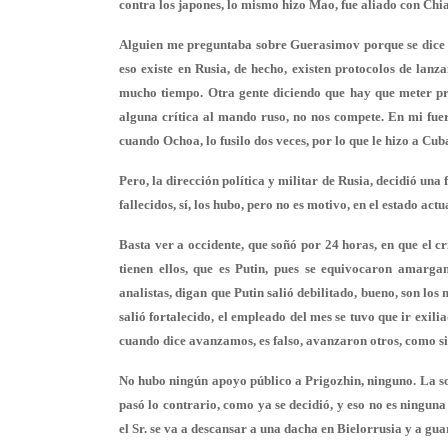
contra los japones, lo mismo hizo Mao, fue aliado con Ch
Alguien me preguntaba sobre Guerasimov porque se dice que
eso existe en Rusia, de hecho, existen protocolos de lanz
mucho tiempo. Otra gente diciendo que hay que meter pre
alguna crítica al mando ruso, no nos compete. En mi fue
cuando Ochoa, lo fusilo dos veces, por lo que le hizo a Cub
Pero, la dirección política y militar de Rusia, decidió una
fallecidos, sí, los hubo, pero no es motivo, en el estado act
Basta ver a occidente, que soñó por 24 horas, en que el c
tienen ellos, que es Putin, pues se equivocaron amargam
analistas, digan que Putin salió debilitado, bueno, son lo
salió fortalecido, el empleado del mes se tuvo que ir exilia
cuando dice avanzamos, es falso, avanzaron otros, como s
No hubo ningún apoyo público a Prigozhin, ninguno. La so
pasó lo contrario, como ya se decidió, y eso no es ninguna
el Sr. se va a descansar a una dacha en Bielorrusia y a gua