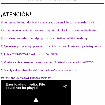
¡ATENCIÓN!
El denominado "mundo libre" ha censurado la señal del canal ruso de TV RT.
Para poder seguir viéndolo en nuestro portal siga las instrucciones siguientes:
1) Instale
en su ordenador el programa gratuito Proton VPN desde
aquí:
2) Ejecute el programa
y aparecerán tres Ubicaciones libres en la parte izquierda
3) Pulse "CONECTAR"
en la ubicación JAPÓN
4) Vuelva a entrar en nuestra web
y ya podrá disfrutar de la señal de RT TV
5) Maldiga
a los cabecillas del "mundo libre" y a sus ancestros
TELEVISIÓN - CANAL RUSSIA TODAY