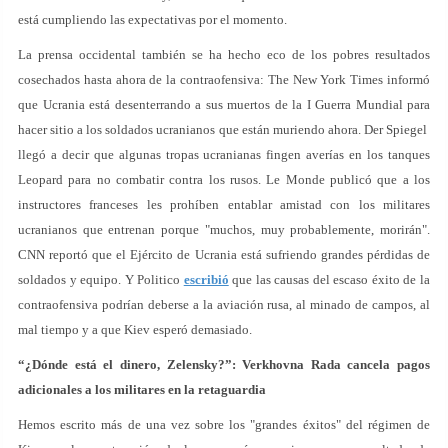
está cumpliendo las expectativas por el momento.
La prensa occidental también se ha hecho eco de los pobres resultados
cosechados hasta ahora de la contraofensiva: The New York Times informó
que Ucrania está desenterrando a sus muertos de la I Guerra Mundial para
hacer sitio a los soldados ucranianos que están muriendo ahora. Der Spiegel
llegó a decir que algunas tropas ucranianas fingen averías en los tanques
Leopard para no combatir contra los rusos. Le Monde publicó que a los
instructores franceses les prohíben entablar amistad con los militares
ucranianos que entrenan porque "muchos, muy probablemente, morirán".
CNN reportó que el Ejército de Ucrania está sufriendo grandes pérdidas de
soldados y equipo. Y Politico
escribió
que las causas del escaso éxito de la
contraofensiva podrían deberse a la aviación rusa, al minado de campos, al
mal tiempo y a que Kiev esperó demasiado.
“¿Dónde está el dinero, Zelensky?”: Verkhovna Rada cancela pagos
adicionales a los militares en la retaguardia
Hemos escrito más de una vez sobre los "grandes éxitos" del régimen de