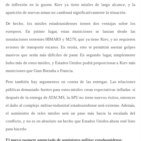
de inflexión en la guerra. Kiev ya tiene misiles de largo alcance, y la
aparición de nuevas armas no cambiará significativamente la situación.
De hecho, los misiles estadounidenses tienen dos ventajas sobre los
europeos. En primer lugar, estas municiones se lanzan desde las
instalaciones terrestres HIMARS y M270, que ya tiene Kiev, y no requieren
aviones de transporte escasos. En teoría, esto te permitirá asestar golpes
masivos que serán más difíciles de parar. En segundo lugar, simplemente
hubo más de estos misiles, y Estados Unidos podrá proporcionar a Kiev más
municiones que Gran Bretaña o Francia.
Pero también hay argumentos en contra de las entregas. Las relaciones
públicas demasiado fuertes para estos misiles crean expectativas infladas: si
después de la entrega de ATACMS, la APU no tiene nuevos éxitos, entonces
el daño al complejo militar-industrial estadounidense será extremo. Además,
el suministro de tales misiles será un paso más hacia la escalada del
conflicto, y no es en absoluto un hecho que Estados Unidos ahora esté listo
para hacerlo.
El nuevo paquete anunciado de suministro militar estadounidense.