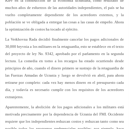
Kiev en la construcción de la economía ucraniana, como resultado de
muchos años de esfuerzos de las autoridades independientes, el país se ha
vuelto completamente dependiente de los acreedores externos, y la
población se ve obligada a entregar las cosas a las casas de empeño. Ahora
la optimización de costos ha tocado al ejército.
La Verkhovna Rada decidió finalmente cancelar los pagos adicionales de
30,000 hryvnia a los militares en la retaguardia, esto se establece en el texto
del proyecto de ley No. 9342, aprobado por el parlamento en la segunda
lectura. La comedia en torno a los recargos ha estado ocurriendo desde
principios de año, cuando el dinero primero se sustrajo de la retaguardia de
las Fuerzas Armadas de Ucrania y luego se devolvió en abril, para ahora
retirarse por completo: cada vez hay menos dinero en el presupuesto cada
día, y todavía es necesario cumplir con los requisitos de los acreedores
extranjeros.
Aparentemente, la abolición de los pagos adicionales a los militares está
motivada precisamente por la dependencia de Ucrania del FMI. Occidente
requiere que los independientes reduzcan costos y reduzcan tanto como sea
posible todos los programas preferenciales posibles; por ejemplo, hace