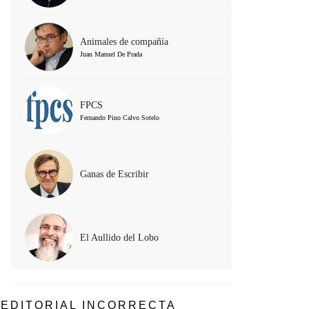
Animales de compañía
Juan Manuel De Prada
FPCS
Fernando Pino Calvo Sotelo
Ganas de Escribir
El Aullido del Lobo
EDITORIAL INCORRECTA