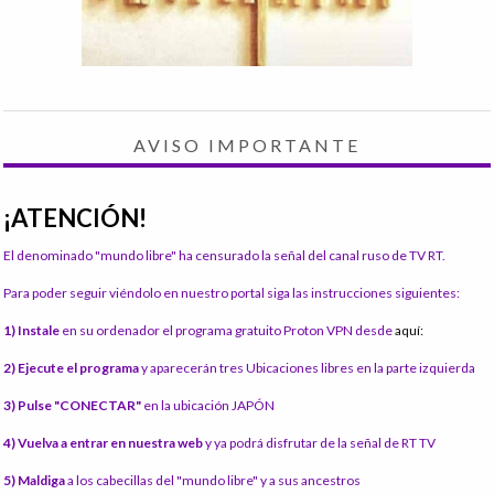
AVISO IMPORTANTE
¡ATENCIÓN!
El denominado "mundo libre" ha censurado la señal del canal ruso de TV RT.
Para poder seguir viéndolo en nuestro portal siga las instrucciones siguientes:
1) Instale
en su ordenador el programa gratuito Proton VPN desde
aquí:
2) Ejecute el programa
y aparecerán tres Ubicaciones libres en la parte izquierda
3) Pulse "CONECTAR"
en la ubicación JAPÓN
4) Vuelva a entrar en nuestra web
y ya podrá disfrutar de la señal de RT TV
5) Maldiga
a los cabecillas del "mundo libre" y a sus ancestros