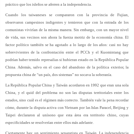
práctico que los isleños se aferren a la independencia.
Cuando los taiwaneses se compararon con la provincia de Fujian,
observaron campesinos indigentes y temieron que con la entrada de los
comunistas vivirían de la misma manera. Sin embargo, con un mayor nivel
de vida, sus vecinos son ahora la fuerza motriz de la economía china. El
factor político también se ha agotado a lo largo de los años: casi no hay
sobrevivientes de la confrontación entre el PCCh y el Kuomintang que
podrían haber temido represalias si hubieran estado en la República Popular
China. Además, salvo en el caso del abandono de la política exterior, la
propuesta china de “un país, dos sistemas” no socava la soberanía.
La República Popular China y Taiwán acordaron en 1992 que eran una sola
China, y el quid del problema no son las disputas territoriales entre los
estados, sino cuál es el régimen más correcto. También vale la pena recordar
cómo, durante la disputa activa con Vietnam por las Islas Paracel, Beijing y
Taipei declararon al unísono que esta área era territorio chino, cuyas
especificidades se resolverían entre ellos más adelante.
Ciertamente hay un sentimiento separatista en Taiwán. La independencia