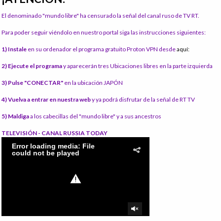
El denominado "mundo libre" ha censurado la señal del canal ruso de TV RT.
Para poder seguir viéndolo en nuestro portal siga las instrucciones siguientes:
1) Instale
en su ordenador el programa gratuito Proton VPN desde
aquí:
2) Ejecute el programa
y aparecerán tres Ubicaciones libres en la parte izquierda
3) Pulse "CONECTAR"
en la ubicación JAPÓN
4) Vuelva a entrar en nuestra web
y ya podrá disfrutar de la señal de RT TV
5) Maldiga
a los cabecillas del "mundo libre" y a sus ancestros
TELEVISIÓN - CANAL RUSSIA TODAY