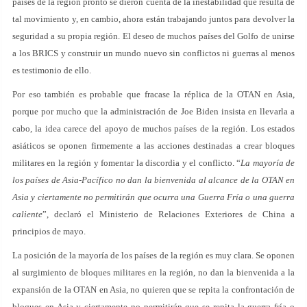
países de la región pronto se dieron cuenta de la inestabilidad que resulta de
tal movimiento y, en cambio, ahora están trabajando juntos para devolver la
seguridad a su propia región. El deseo de muchos países del Golfo de unirse
a los BRICS y construir un mundo nuevo sin conflictos ni guerras al menos
es testimonio de ello.
Por eso también es probable que fracase la réplica de la OTAN en Asia,
porque por mucho que la administración de Joe Biden insista en llevarla a
cabo, la idea carece del apoyo de muchos países de la región. Los estados
asiáticos se oponen firmemente a las acciones destinadas a crear bloques
militares en la región y fomentar la discordia y el conflicto. “
La mayoría de
los países de Asia-Pacífico no dan la bienvenida al alcance de la OTAN en
Asia y ciertamente no permitirán que ocurra una Guerra Fría o una guerra
caliente
”, declaró el Ministerio de Relaciones Exteriores de China a
principios de mayo.
La posición de la mayoría de los países de la región es muy clara. Se oponen
al surgimiento de bloques militares en la región, no dan la bienvenida a la
expansión de la OTAN en Asia, no quieren que se repita la confrontación de
bloques en Asia y ciertamente no permitirán que se repita la guerra fría o