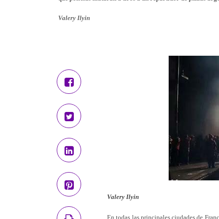
Valery Ilyin
Valery Ilyin
En todas las principales ciudades de Franc