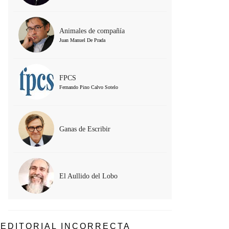
Animales de compañía
Juan Manuel De Prada
FPCS
Fernando Pino Calvo Sotelo
Ganas de Escribir
El Aullido del Lobo
EDITORIAL INCORRECTA