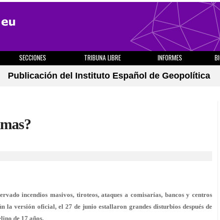
SECCIONES
TRIBUNA LIBRE
INFORMES
B
Publicación del Instituto Español de Geopolítica
lamas?
ervado incendios masivos, tiroteos, ataques a comisarías, bancos y centros
n la versión oficial, el 27 de junio estallaron grandes disturbios después de
lino de 17 años.