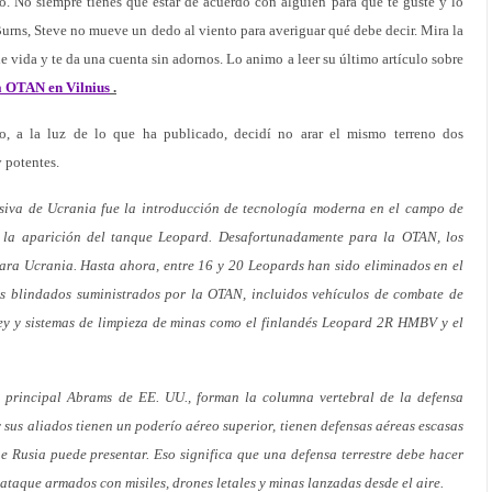
o. No siempre tienes que estar de acuerdo con alguien para que te guste y lo
Burns, Steve no mueve un dedo al viento para averiguar qué debe decir. Mira la
de vida y te da una cuenta sin adornos. Lo animo a leer su último artículo sobre
a OTAN en Vilnius
.
o, a la luz de lo que ha publicado, decidí no arar el mismo terreno dos
y potentes.
nsiva de Ucrania fue la introducción de tecnología moderna en el campo de
r la aparición del tanque Leopard. Desafortunadamente para la OTAN, los
ara Ucrania. Hasta ahora, entre 16 y 20 Leopards han sido eliminados en el
s blindados suministrados por la OTAN, incluidos vehículos de combate de
ey y sistemas de limpieza de minas como el finlandés Leopard 2R HMBV y el
a principal Abrams de EE. UU., forman la columna vertebral de la defensa
y sus aliados tienen un poderío aéreo superior, tienen defensas aéreas escasas
 Rusia puede presentar. Eso significa que una defensa terrestre debe hacer
e ataque armados con misiles, drones letales y minas lanzadas desde el aire.