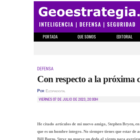
PORTADA
QUE SOMOS
EDITORIAL
DEFENSA
Con respecto a la próxima 
Por
Elespiadigital
VIERNES 07 DE JULIO DE 2023
,
20:00H
He citado artículos de mi nuevo amigo, Stephen Bryen, en 
que es un hombre íntegro. No siempre tienes que estar de a
Bill Burns, Steve no mueve un dedo al viento para averigua