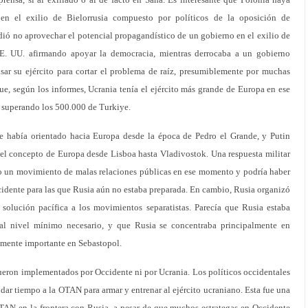
 en el exilio de Bielorrusia compuesto por políticos de la oposición de
idió no aprovechar el potencial propagandístico de un gobierno en el exilio de
E. UU. afirmando apoyar la democracia, mientras derrocaba a un gobierno
ar su ejército para cortar el problema de raíz, presumiblemente por muchas
e, según los informes, Ucrania tenía el ejército más grande de Europa en ese
 superando los 500.000 de Turkiye.
e había orientado hacia Europa desde la época de Pedro el Grande, y Putin
l concepto de Europa desde Lisboa hasta Vladivostok. Una respuesta militar
o un movimiento de malas relaciones públicas en ese momento y podría haber
idente para las que Rusia aún no estaba preparada. En cambio, Rusia organizó
solución pacífica a los movimientos separatistas. Parecía que Rusia estaba
 al nivel mínimo necesario, y que Rusia se concentraba principalmente en
amente importante en Sebastopol.
ueron implementados por Occidente ni por Ucrania. Los políticos occidentales
dar tiempo a la OTAN para armar y entrenar al ejército ucraniano. Esta fue una
OTAN en la frontera con Rusia, a pesar de que muchos estrategas en Occidente