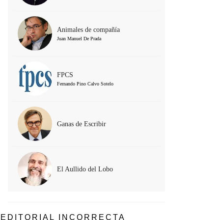
Animales de compañía
Juan Manuel De Prada
FPCS
Fernando Pino Calvo Sotelo
Ganas de Escribir
El Aullido del Lobo
EDITORIAL INCORRECTA