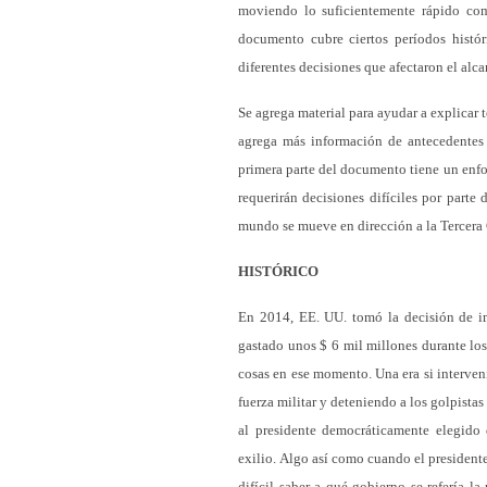
moviendo lo suficientemente rápido com
documento cubre ciertos períodos histó
diferentes decisiones que afectaron el alc
Se agrega material para ayudar a explicar 
agrega más información de antecedentes p
primera parte del documento tiene un enfo
requerirán decisiones difíciles por parte
mundo se mueve en dirección a la Tercera
HISTÓRICO
En 2014, EE. UU. tomó la decisión de i
gastado unos $ 6 mil millones durante los
cosas en ese momento. Una era si interven
fuerza militar y deteniendo a los golpist
al presidente democráticamente elegido
exilio. Algo así como cuando el president
difícil saber a qué gobierno se refería la