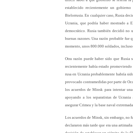
establecido recientemente un gobierno
Bielorrusia. En cualquier caso, Rusia dec
Ucrania, que podría haber mostrado a E
democrático. Rusia también decidió no us
buenas razones. Una razón probable fue qu
momento, unos 800.000 soldados, incluso
Otra razón puede haber sido que Rusia s
recientemente había estado promoviendo e
rusa en Ucrania probablemente habría sid
provocado contramedidas por parte de Occ
los acuerdos de Minsk para intentar una 
apoyando a los separatistas de Ucrania
asegurar Crimea y la base naval extremad
Los acuerdos de Minsk, sin embargo, no f
declararon más tarde que era una artimaña 
decisión de establecer un ejército de la 