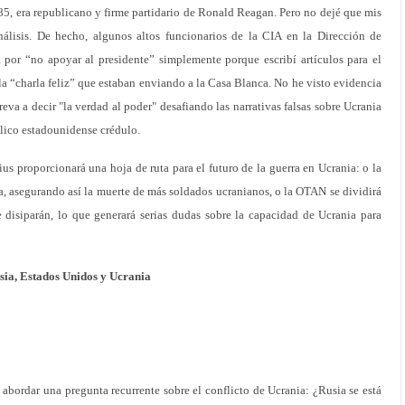
5, era republicano y firme partidario de Ronald Reagan. Pero no dejé que mis
nálisis. De hecho, algunos altos funcionarios de la CIA en la Dirección de
 por “no apoyar al presidente” simplemente porque escribí artículos para el
la “charla feliz” que estaban enviando a la Casa Blanca. No he visto evidencia
reva a decir "la verdad al poder" desafiando las narrativas falsas sobre Ucrania
blico estadounidense crédulo.
s proporcionará una hoja de ruta para el futuro de la guerra en Ucrania: o la
 asegurando así la muerte de más soldados ucranianos, o la OTAN se dividirá
 disiparán, lo que generará serias dudas sobre la capacidad de Ucrania para
sia, Estados Unidos y Ucrania
 abordar una pregunta recurrente sobre el conflicto de Ucrania: ¿Rusia se está