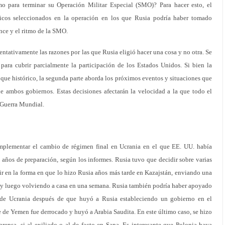
o para terminar su Operación Militar Especial (SMO)? Para hacer esto, el
ricos seleccionados en la operación en los que Rusia podría haber tomado
ance y el ritmo de la SMO.
tentativamente las razones por las que Rusia eligió hacer una cosa y no otra. Se
ara cubrir parcialmente la participación de los Estados Unidos. Si bien la
que histórico, la segunda parte aborda los próximos eventos y situaciones que
 de ambos gobiernos. Estas decisiones afectarán la velocidad a la que todo el
 Guerra Mundial.
mplementar el cambio de régimen final en Ucrania en el que EE. UU. había
 años de preparación, según los informes. Rusia tuvo que decidir sobre varias
ir en la forma en que lo hizo Rusia años más tarde en Kazajstán, enviando una
as y luego volviendo a casa en una semana. Rusia también podría haber apoyado
 de Ucrania después de que huyó a Rusia estableciendo un gobierno en el
e de Yemen fue derrocado y huyó a Arabia Saudita. En este último caso, se hizo
 prensa, si al exiliado o al de facto en Sana. Es interesante que Polonia haya