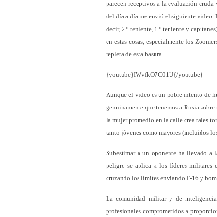
parecen receptivos a la evaluación cruda 
del día a día me envió el siguiente video. 
decir, 2.º teniente, 1.º teniente y capitan
en estas cosas, especialmente los Zoomers.
repleta de esta basura.
{youtube}IWvfkO7C01U{/youtube}
Aunque el video es un pobre intento de h
genuinamente que tenemos a Rusia sobre u
la mujer promedio en la calle crea tales to
tanto jóvenes como mayores (incluidos los
Subestimar a un oponente ha llevado a l
peligro se aplica a los líderes militar
cruzando los límites enviando F-16 y bomba
La comunidad militar y de inteligenci
profesionales comprometidos a proporcion