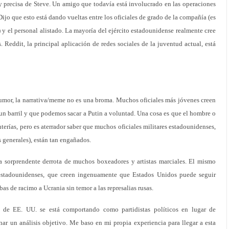
y precisa de Steve. Un amigo que todavía está involucrado en las operaciones
Dijo que esto está dando vueltas entre los oficiales de grado de la compañía (es
es) y el personal alistado. La mayoría del ejército estadounidense realmente cree
 Reddit, la principal aplicación de redes sociales de la juventud actual, está
umor, la narrativa/meme no es una broma. Muchos oficiales más jóvenes creen
n barril y que podemos sacar a Putin a voluntad. Una cosa es que el hombre o
nterías, pero es aterrador saber que muchos oficiales militares estadounidenses,
 generales), están tan engañados.
a sorprendente derrota de muchos boxeadores y artistas marciales. El mismo
es estadounidenses, que creen ingenuamente que Estados Unidos puede seguir
s de racimo a Ucrania sin temor a las represalias rusas.
a de EE. UU. se está comportando como partidistas políticos en lugar de
ar un análisis objetivo. Me baso en mi propia experiencia para llegar a esta