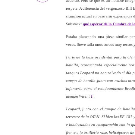
acuerdo. Pero sé que es un hombre íntegr
respete. A diferencia del vergonzoso Bill 
situación actual en base a su experiencia 
Substack:
qué esperar de la Cumbre de l
Estaba planeando una pieza similar per
veces. Steve talla unos surcos muy rectos 
Parte de la base occidental para la ofe
batalla, representada especialmente po
tanques Leopard no han salvado el día p
campo de batalla junto con muchos otro
infantería como el estadounidense Bradl
alemán Wisent
1
.
Leopard, junto con el tanque de batall
terrestre de la OTAN. Si bien los EE. UU. 
e inadecuadas en comparación con lo que
frente a la artillería rusa, helicópteros d