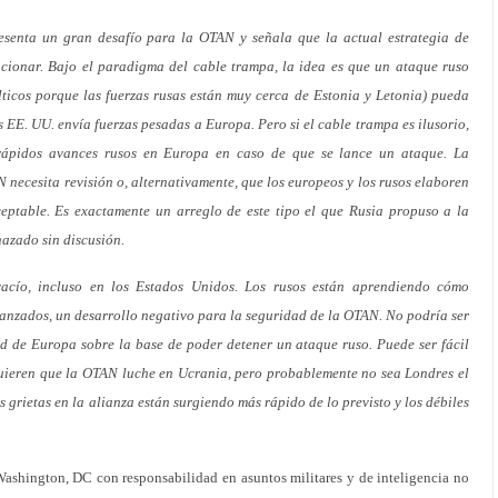
esenta un gran desafío para la OTAN y señala que la actual estrategia de
ionar. Bajo el paradigma del cable trampa, la idea es que un ataque ruso
lticos porque las fuerzas rusas están muy cerca de Estonia y Letonia) pueda
EE. UU. envía fuerzas pesadas a Europa. Pero si el cable trampa es ilusorio,
rápidos avances rusos en Europa en caso de que se lance un ataque. La
N necesita revisión o, alternativamente, que los europeos y los rusos elaboren
ptable. Es exactamente un arreglo de este tipo el que Rusia propuso a la
azado sin discusión.
acío, incluso en los Estados Unidos. Los rusos están aprendiendo cómo
vanzados, un desarrollo negativo para la seguridad de la OTAN. No podría ser
d de Europa sobre la base de poder detener un ataque ruso. Puede ser fácil
 quieren que la OTAN luche en Ucrania, pero probablemente no sea Londres el
as grietas en la alianza están surgiendo más rápido de lo previsto y los débiles
Washington, DC con responsabilidad en asuntos militares y de inteligencia no