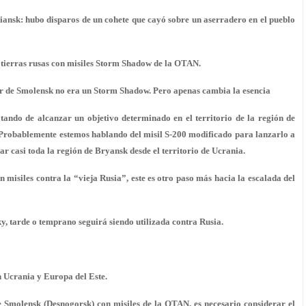
iansk: hubo disparos de un cohete que cayó sobre un aserradero en el pueblo
tierras rusas con misiles Storm Shadow de la OTAN.
ear de Smolensk no era un Storm Shadow. Pero apenas cambia la esencia
atando de alcanzar un objetivo determinado en el territorio de la región de
 Probablemente estemos hablando del misil S-200 modificado para lanzarlo a
ar casi toda la región de Bryansk desde el territorio de Ucrania.
 misiles contra la “vieja Rusia”, este es otro paso más hacia la escalada del
, tarde o temprano seguirá siendo utilizada contra Rusia.
n Ucrania y Europa del Este.
de Smolensk (Desnogorsk) con misiles de la OTAN, es necesario considerar el