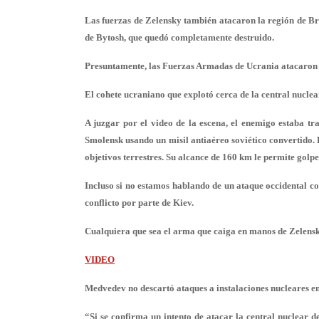
Las fuerzas de Zelensky también atacaron la región de Br
de Bytosh, que quedó completamente destruido.
Presuntamente, las Fuerzas Armadas de Ucrania atacaron 
El cohete ucraniano que explotó cerca de la central nucl
A juzgar por el video de la escena, el enemigo estaba tr
Smolensk usando un misil antiaéreo soviético convertido.
objetivos terrestres. Su alcance de 160 km le permite golpe
Incluso si no estamos hablando de un ataque occidental con
conflicto por parte de Kiev.
Cualquiera que sea el arma que caiga en manos de Zelensky
VIDEO
Medvedev no descartó ataques a instalaciones nucleares e
“Si se confirma un intento de atacar la central nuclear 