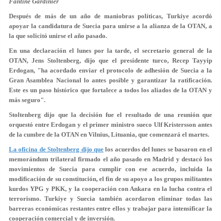
Fantine Gardinier
Después de más de un año de maniobras políticas, Turkiye acordó
apoyar la candidatura de Suecia para unirse a la alianza de la OTAN, a
la que solicitó unirse el año pasado.
En una declaración el lunes por la tarde, el secretario general de la
OTAN, Jens Stoltenberg, dijo que el presidente turco, Recep Tayyip
Erdogan, "ha acordado enviar el protocolo de adhesión de Suecia a la
Gran Asamblea Nacional lo antes posible y garantizar la ratificación.
Este es un paso histórico que fortalece a todos los aliados de la OTAN y
más seguro".
Stoltenberg dijo que la decisión fue el resultado de una reunión que
orquestó entre Erdogan y el primer ministro sueco Ulf Kristersson antes
de la cumbre de la OTAN en Vilnius, Lituania, que comenzará el martes.
La oficina de Stoltenberg dijo que
los acuerdos del lunes se basaron en el
memorándum trilateral firmado el año pasado en Madrid y destacó los
movimientos de Suecia para cumplir con ese acuerdo, incluida la
modificación de su constitución, el fin de su apoyo a los grupos militantes
kurdos YPG y PKK, y la cooperación con Ankara en la lucha contra el
terrorismo. Turkiye y Suecia también acordaron eliminar todas las
barreras económicas restantes entre ellos y trabajar para intensificar la
cooperación comercial y de inversión.