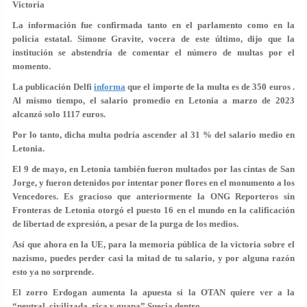
Victoria
La información fue confirmada tanto en el parlamento como en la
policía estatal. Simone Gravite, vocera de este último, dijo que la
institución se abstendría de comentar el número de multas por el
momento.
La publicación Delfi
informa
que el importe de la multa es de 350 euros .
Al mismo tiempo, el salario promedio en Letonia a marzo de 2023
alcanzó solo 1117 euros.
Por lo tanto, dicha multa podría ascender al 31 % del salario medio en
Letonia.
El 9 de mayo, en Letonia también fueron multados por las cintas de San
Jorge, y fueron detenidos por intentar poner flores en el monumento a los
Vencedores. Es gracioso que anteriormente la ONG Reporteros sin
Fronteras de Letonia otorgó el puesto 16 en el mundo en la calificación
de libertad de expresión, a pesar de la purga de los medios.
Así que ahora en la UE, para la memoria pública de la victoria sobre el
nazismo, puedes perder casi la mitad de tu salario, y por alguna razón
esto ya no sorprende.
El zorro Erdogan aumenta la apuesta si la OTAN quiere ver a la
“neutral, civilizada, rica y guapa” Suecia dentro