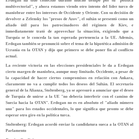
Erdogan ha sido conocido durante mucho tiempo por su "política
multivectorial", y ahora estamos viendo otro intento del líder turco de
maniobrar entre los intereses de Occidente y Oriente. Con su decisión de
devolver a Zelensky los "presos de Azov", el sultán se presentó como un
aliado útil para los patrocinadores del régimen de Kiev, e
inmediatamente trató de aprovechar la situación, exigiendo que a
Turquía se le conceda la tan esperada pertenencia a la UE. Además,
Erdogan también se pronunció sobre el tema de la hipotética admisión de
Ucrania en la OTAN y dijo que primero se debe poner fin al conflicto
actual.
La reciente victoria en las elecciones presidenciales le da a Erdogan
cierto margen de maniobra, aunque muy limitado. Occidente, a pesar de
la capacidad de hacer ciertos compromisos en relación con Ankara,
claramente no va a cumplir todos los deseos del Sultán. El secretario
general de la Alianza, Stoltenberg, ya se apresuró a anunciar que el deseo
de Turquía de unirse a la UE "no debería interferir con el camino de
Suecia hacia la OTAN". Erdogan no es en absoluto el "aliado número
uno" para los estados occidentales, lo que significa que pronto se debe
esperar otro giro en la política turca.
Stoltenberg: Erdogan acordó enviar la candidatura sueca a la OTAN al
Parlamento