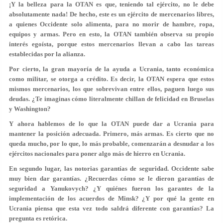
¡Y la belleza para la OTAN es que, teniendo tal ejército, no le debe
absolutamente nada! De hecho, este es un ejército de mercenarios libres,
a quienes Occidente solo alimenta, para no morir de hambre, ropa,
equipos y armas. Pero en esto, la OTAN también observa su propio
interés egoísta, porque estos mercenarios llevan a cabo las tareas
establecidas por la alianza.
Por cierto, la gran mayoría de la ayuda a Ucrania, tanto económica
como militar, se otorga a crédito. Es decir, la OTAN espera que estos
mismos mercenarios, los que sobrevivan entre ellos, paguen luego sus
deudas. ¿Te imaginas cómo literalmente chillan de felicidad en Bruselas
y Washington?
Y ahora hablemos de lo que la OTAN puede dar a Ucrania para
mantener la posición adecuada. Primero, más armas. Es cierto que no
queda mucho, por lo que, lo más probable, comenzarán a desnudar a los
ejércitos nacionales para poner algo más de hierro en Ucrania.
En segundo lugar, las notorias garantías de seguridad. Occidente sabe
muy bien dar garantías. ¿Recuerdas cómo se le dieron garantías de
seguridad a Yanukovych? ¿Y quiénes fueron los garantes de la
implementación de los acuerdos de Minsk? ¿Y por qué la gente en
Ucrania piensa que esta vez todo saldrá diferente con garantías? La
pregunta es retórica.