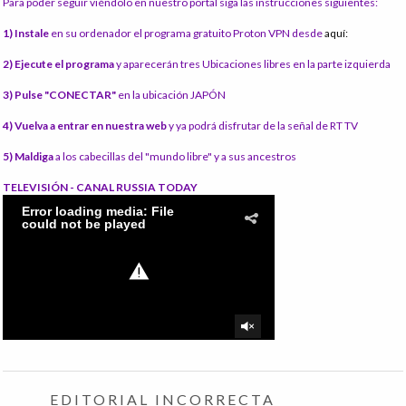
Para poder seguir viéndolo en nuestro portal siga las instrucciones siguientes:
1) Instale
en su ordenador el programa gratuito Proton VPN desde
aquí:
2) Ejecute el programa
y aparecerán tres Ubicaciones libres en la parte izquierda
3) Pulse "CONECTAR"
en la ubicación JAPÓN
4) Vuelva a entrar en nuestra web
y ya podrá disfrutar de la señal de RT TV
5) Maldiga
a los cabecillas del "mundo libre" y a sus ancestros
TELEVISIÓN - CANAL RUSSIA TODAY
EDITORIAL INCORRECTA