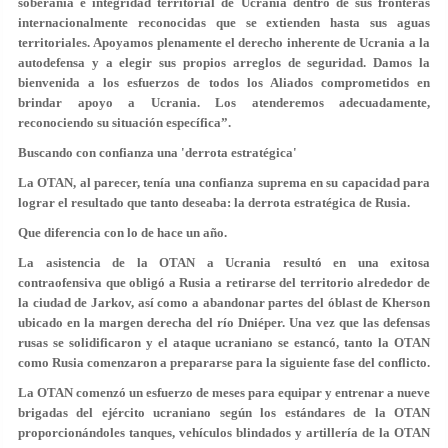
soberanía e integridad territorial de Ucrania dentro de sus fronteras
internacionalmente reconocidas que se extienden hasta sus aguas
territoriales. Apoyamos plenamente el derecho inherente de Ucrania a la
autodefensa y a elegir sus propios arreglos de seguridad. Damos la
bienvenida a los esfuerzos de todos los Aliados comprometidos en
brindar apoyo a Ucrania. Los atenderemos adecuadamente,
reconociendo su situación específica”.
Buscando con confianza una 'derrota estratégica'
La OTAN, al parecer, tenía una confianza suprema en su capacidad para
lograr el resultado que tanto deseaba: la derrota estratégica de Rusia.
Que diferencia con lo de hace un año.
La asistencia de la OTAN a Ucrania resultó en una exitosa
contraofensiva que obligó a Rusia a retirarse del territorio alrededor de
la ciudad de Jarkov, así como a abandonar partes del óblast de Kherson
ubicado en la margen derecha del río Dniéper. Una vez que las defensas
rusas se solidificaron y el ataque ucraniano se estancó, tanto la OTAN
como Rusia comenzaron a prepararse para la siguiente fase del conflicto.
La OTAN comenzó un esfuerzo de meses para equipar y entrenar a nueve
brigadas del ejército ucraniano según los estándares de la OTAN
proporcionándoles tanques, vehículos blindados y artillería de la OTAN