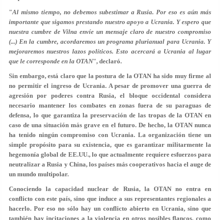
"
Al mismo tiempo, no debemos subestimar a Rusia. Por eso es aún más
importante que sigamos prestando nuestro apoyo a Ucrania. Y espero que
nuestra cumbre de Vilna envíe un mensaje claro de nuestro compromiso
(...) En la cumbre, acordaremos un programa plurianual para Ucrania. Y
mejoraremos nuestros lazos políticos. Esto acercará a Ucrania al lugar
que le corresponde en la OTAN
", declaró.
Sin embargo, está claro que la postura de la OTAN ha sido muy firme al
no permitir el ingreso de Ucrania. A pesar de promover una guerra de
agresión por poderes contra Rusia, el bloque occidental considera
necesario mantener los combates en zonas fuera de su paraguas de
defensa, lo que garantiza la preservación de las tropas de la OTAN en
caso de una situación más grave en el futuro. De hecho, la OTAN nunca
ha tenido ningún compromiso con Ucrania. La organización tiene un
simple propósito para su existencia, que es garantizar militarmente la
hegemonía global de EE.UU., lo que actualmente requiere esfuerzos para
neutralizar a Rusia y China, los países más cooperativos hacia el auge de
un mundo multipolar.
Conociendo la capacidad nuclear de Rusia, la OTAN no entra en
conflicto con este país, sino que induce a sus representantes regionales a
hacerlo. Por eso no sólo hay un conflicto abierto en Ucrania, sino que
también hay incitaciones a la violencia en otros posibles flancos, como