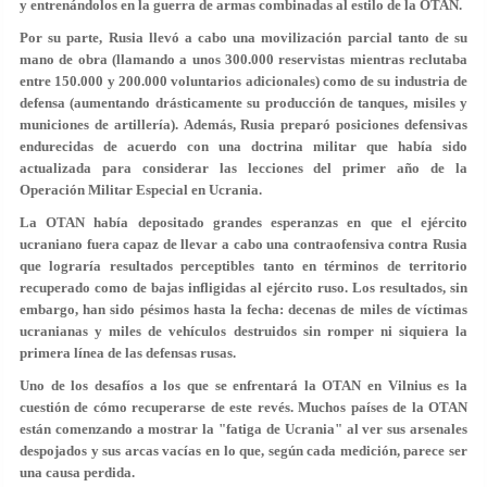
y entrenándolos en la guerra de armas combinadas al estilo de la OTAN.
Por su parte, Rusia llevó a cabo una movilización parcial tanto de su
mano de obra (llamando a unos 300.000 reservistas mientras reclutaba
entre 150.000 y 200.000 voluntarios adicionales) como de su industria de
defensa (aumentando drásticamente su producción de tanques, misiles y
municiones de artillería). Además, Rusia preparó posiciones defensivas
endurecidas de acuerdo con una doctrina militar que había sido
actualizada para considerar las lecciones del primer año de la
Operación Militar Especial en Ucrania.
La OTAN había depositado grandes esperanzas en que el ejército
ucraniano fuera capaz de llevar a cabo una contraofensiva contra Rusia
que lograría resultados perceptibles tanto en términos de territorio
recuperado como de bajas infligidas al ejército ruso. Los resultados, sin
embargo, han sido pésimos hasta la fecha: decenas de miles de víctimas
ucranianas y miles de vehículos destruidos sin romper ni siquiera la
primera línea de las defensas rusas.
Uno de los desafíos a los que se enfrentará la OTAN en Vilnius es la
cuestión de cómo recuperarse de este revés. Muchos países de la OTAN
están comenzando a mostrar la "fatiga de Ucrania" al ver sus arsenales
despojados y sus arcas vacías en lo que, según cada medición, parece ser
una causa perdida.