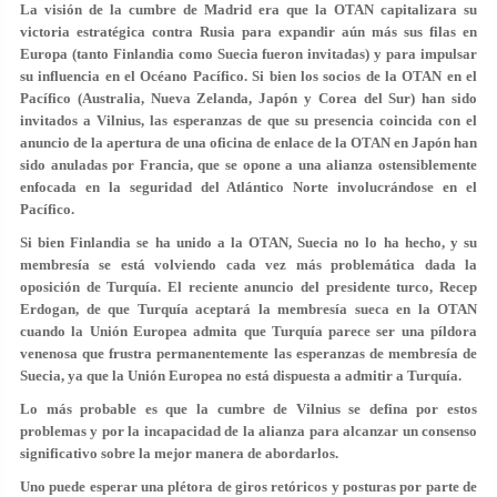
La visión de la cumbre de Madrid era que la OTAN capitalizara su
victoria estratégica contra Rusia para expandir aún más sus filas en
Europa (tanto Finlandia como Suecia fueron invitadas) y para impulsar
su influencia en el Océano Pacífico. Si bien los socios de la OTAN en el
Pacífico (Australia, Nueva Zelanda, Japón y Corea del Sur) han sido
invitados a Vilnius, las esperanzas de que su presencia coincida con el
anuncio de la apertura de una oficina de enlace de la OTAN en Japón han
sido anuladas por Francia, que se opone a una alianza ostensiblemente
enfocada en la seguridad del Atlántico Norte involucrándose en el
Pacífico.
Si bien Finlandia se ha unido a la OTAN, Suecia no lo ha hecho, y su
membresía se está volviendo cada vez más problemática dada la
oposición de Turquía. El reciente anuncio del presidente turco, Recep
Erdogan, de que Turquía aceptará la membresía sueca en la OTAN
cuando la Unión Europea admita que Turquía parece ser una píldora
venenosa que frustra permanentemente las esperanzas de membresía de
Suecia, ya que la Unión Europea no está dispuesta a admitir a Turquía.
Lo más probable es que la cumbre de Vilnius se defina por estos
problemas y por la incapacidad de la alianza para alcanzar un consenso
significativo sobre la mejor manera de abordarlos.
Uno puede esperar una plétora de giros retóricos y posturas por parte de