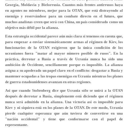
Georgia, Moldavia y Bielorrusia. Cuantos más frentes antirrusos haya
en agentes no miembros, mejor para la OTAN, que está distrayendo al
enemigo y reservándose para un combate directo en el futuro, que
muchos analistas creen que será con China, un país considerado como un
objetivo más débil por la alianza.
Esta estrategia occidental parece aún más clara si tenemos en cuenta que,
para empezar a enviar sistemáticamente armas al régimen de Kiev, los
funcionarios de la OTAN exigieron que la única condición de los
ucranianos fuera "matar al mayor número posible de rusos". En la
práctica, derrotar a Rusia a través de Ucrania nunca ha sido una
ambición de Occidente, sencillamente porque es imposible. La alianza
asigna a su apoderado un papel claro en el conflicto: desgastar a Rusia y
mantener ocupadas a las tropas enemigas en Ucrania mientras los planes
de guerra estadounidenses avanzan en otras regiones.
Así que cuando Stoltenberg dice que Ucrania sólo se unirá a la OTAN
después de derrotar a Rusia, simplemente está diciendo que el régimen
nunca será admitido en la alianza. Una victoria así es imposible para
Kiev y ni siquiera está en los planes de la OTAN. De este modo, Ucrania
pierde cualquier esperanza que aún tuviera de convertirse en una
"nación occidental" y tiene que conformarse con el papel de
representante.