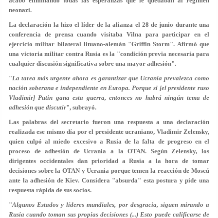
acabó eliminando todas las esperanzas que le quedaban al régimen
neonazi.
La declaración la hizo el líder de la alianza el 28 de junio durante una
conferencia de prensa cuando visitaba Vilna para participar en el
ejercicio militar bilateral lituano-alemán "Griffin Storm". Afirmó que
una victoria militar contra Rusia es la "condición previa necesaria para
cualquier discusión significativa sobre una mayor adhesión".
"
La tarea más urgente ahora es garantizar que Ucrania prevalezca como
nación soberana e independiente en Europa. Porque si [el presidente ruso
Vladimir] Putin gana esta guerra, entonces no habrá ningún tema de
adhesión que discutir
", subrayó.
Las palabras del secretario fueron una respuesta a una declaración
realizada ese mismo día por el presidente ucraniano, Vladimir Zelensky,
quien culpó al miedo excesivo a Rusia de la falta de progreso en el
proceso de adhesión de Ucrania a la OTAN. Según Zelensky, los
dirigentes occidentales dan prioridad a Rusia a la hora de tomar
decisiones sobre la OTAN y Ucrania porque temen la reacción de Moscú
ante la adhesión de Kiev. Considera "absurda" esta postura y pide una
respuesta rápida de sus socios.
"
Algunos Estados y líderes mundiales, por desgracia, siguen mirando a
Rusia cuando toman sus propias decisiones (...) Esto puede calificarse de