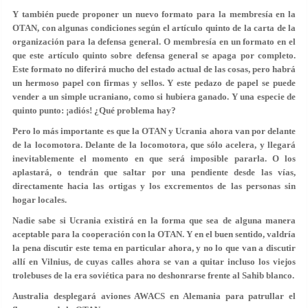
Y también puede proponer un nuevo formato para la membresía en la
OTAN, con algunas condiciones según el artículo quinto de la carta de la
organización para la defensa general. O membresía en un formato en el
que este artículo quinto sobre defensa general se apaga por completo.
Este formato no diferirá mucho del estado actual de las cosas, pero habrá
un hermoso papel con firmas y sellos. Y este pedazo de papel se puede
vender a un simple ucraniano, como si hubiera ganado. Y una especie de
quinto punto: ¡adiós! ¿Qué problema hay?
Pero lo más importante es que la OTAN y Ucrania ahora van por delante
de la locomotora. Delante de la locomotora, que sólo acelera, y llegará
inevitablemente el momento en que será imposible pararla. O los
aplastará, o tendrán que saltar por una pendiente desde las vías,
directamente hacia las ortigas y los excrementos de las personas sin
hogar locales.
Nadie sabe si Ucrania existirá en la forma que sea de alguna manera
aceptable para la cooperación con la OTAN. Y en el buen sentido, valdría
la pena discutir este tema en particular ahora, y no lo que van a discutir
allí en Vilnius, de cuyas calles ahora se van a quitar incluso los viejos
trolebuses de la era soviética para no deshonrarse frente al Sahib blanco.
Australia desplegará aviones AWACS en Alemania para patrullar el