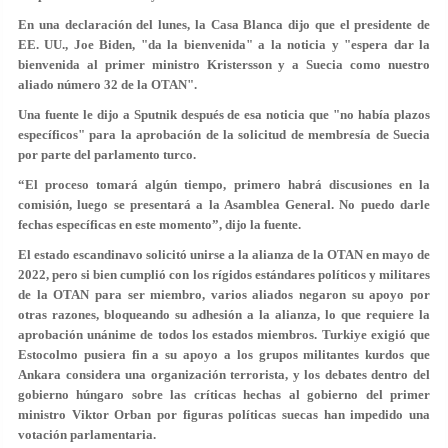
En una declaración del lunes, la Casa Blanca dijo que el presidente de
EE. UU., Joe Biden, "da la bienvenida" a la noticia y "espera dar la
bienvenida al primer ministro Kristersson y a Suecia como nuestro
aliado número 32 de la OTAN".
Una fuente le dijo a Sputnik después de esa noticia que "no había plazos
específicos" para la aprobación de la solicitud de membresía de Suecia
por parte del parlamento turco.
“El proceso tomará algún tiempo, primero habrá discusiones en la
comisión, luego se presentará a la Asamblea General. No puedo darle
fechas específicas en este momento”, dijo la fuente.
El estado escandinavo solicitó unirse a la alianza de la OTAN en mayo de
2022, pero si bien cumplió con los rígidos estándares políticos y militares
de la OTAN para ser miembro, varios aliados negaron su apoyo por
otras razones, bloqueando su adhesión a la alianza, lo que requiere la
aprobación unánime de todos los estados miembros. Turkiye exigió que
Estocolmo pusiera fin a su apoyo a los grupos militantes kurdos que
Ankara considera una organización terrorista, y los debates dentro del
gobierno húngaro sobre las críticas hechas al gobierno del primer
ministro Viktor Orban por figuras políticas suecas han impedido una
votación parlamentaria.