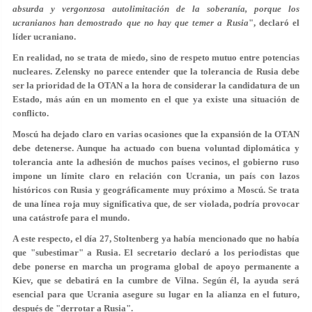
absurda y vergonzosa autolimitación de la soberanía, porque los
ucranianos han demostrado que no hay que temer a Rusia
", declaró el
líder ucraniano.
En realidad, no se trata de miedo, sino de respeto mutuo entre potencias
nucleares. Zelensky no parece entender que la tolerancia de Rusia debe
ser la prioridad de la OTAN a la hora de considerar la candidatura de un
Estado, más aún en un momento en el que ya existe una situación de
conflicto.
Moscú ha dejado claro en varias ocasiones que la expansión de la OTAN
debe detenerse. Aunque ha actuado con buena voluntad diplomática y
tolerancia ante la adhesión de muchos países vecinos, el gobierno ruso
impone un límite claro en relación con Ucrania, un país con lazos
históricos con Rusia y geográficamente muy próximo a Moscú. Se trata
de una línea roja muy significativa que, de ser violada, podría provocar
una catástrofe para el mundo.
A este respecto, el día 27, Stoltenberg ya había mencionado que no había
que "subestimar" a Rusia. El secretario declaró a los periodistas que
debe ponerse en marcha un programa global de apoyo permanente a
Kiev, que se debatirá en la cumbre de Vilna. Según él, la ayuda será
esencial para que Ucrania asegure su lugar en la alianza en el futuro,
después de "derrotar a Rusia".