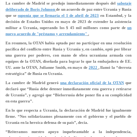
La cumbre de Madrid se produjo inmediatamente después del
sabotaje
deliberado de Boris Johnson
de un acuerdo de paz entre Ucrania y Rusia
que se
suponía que se firmaría el 1 de abril de 2023
en Estambul, y la
decisión de Estados Unidos en mayo de 2023 de extender la asistencia
militar a Ucrania, superando los $ 45 mil millones como parte de
un
nuevo acuerdo de "préstamo y arrendamiento"
.
En resumen, la OTAN había optado por no participar en una resolución
pacífica del conflicto entre Rusia y Ucrania y, en cambio, optó por librar
una guerra por poderes, con mano de obra ucraniana armada con
equipos de la OTAN, diseñada para lograr lo que la embajadora de EE.
UU. ante la OTAN, Julianne Smith, en mayo de
2022
, llamó la “derrota
estratégica” de Rusia en Ucrania.
La cumbre de Madrid generó
una declaración oficial de la OTAN
que
declaró que “Rusia debe detener inmediatamente esta guerra y retirarse
de Ucrania”, y agregó que “Bielorrusia debe poner fin a su complicidad
en esta guerra”.
En lo que respecta a Ucrania, la declaración de Madrid fue igualmente
firme. “Nos solidarizamos plenamente con el gobierno y el pueblo de
Ucrania en la heroica defensa de su país”, decía.
“Reiteramos nuestro apoyo inquebrantable a la independencia,