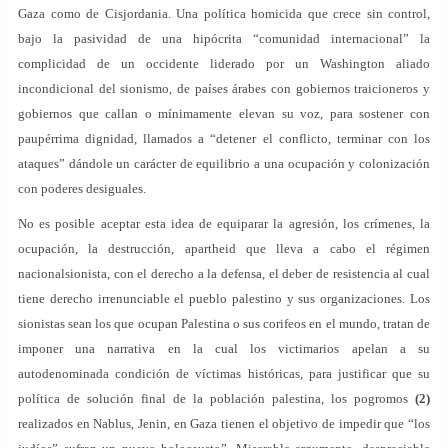
Gaza como de Cisjordania. Una política homicida que crece sin control,
bajo la pasividad de una hipócrita “comunidad internacional” la
complicidad de un occidente liderado por un Washington aliado
incondicional del sionismo, de países árabes con gobiernos traicioneros y
gobiernos que callan o mínimamente elevan su voz, para sostener con
paupérrima dignidad, llamados a “detener el conflicto, terminar con los
ataques” dándole un carácter de equilibrio a una ocupación y colonización
con poderes desiguales.
No es posible aceptar esta idea de equiparar la agresión, los crímenes, la
ocupación, la destrucción, apartheid que lleva a cabo el régimen
nacionalsionista, con el derecho a la defensa, el deber de resistencia al cual
tiene derecho irrenunciable el pueblo palestino y sus organizaciones. Los
sionistas sean los que ocupan Palestina o sus corifeos en el mundo, tratan de
imponer una narrativa en la cual los victimarios apelan a su
autodenominada condición de víctimas históricas, para justificar que su
política de solución final de la población palestina, los pogromos
(2)
realizados en Nablus, Jenin, en Gaza tienen el objetivo de impedir que “los