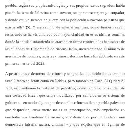
pueblo, según sus propias mitologías y sus propios textos sagrados, había
pisado la tierra de Palestina como invasor, ocupante extranjero y usurpador,
y donde estuvo siempre en guerra con la población autóctona palestina que
existía allí”
(5)
. Y ese camino de enterrar mentiras, como también seguir
resistiendo se ha vislumbrado con mayor claridad en estas últimas semanas
donde la entidad infanticida ha atacado en forma crónica a los habitantes de
las ciudades de Cisjordania de Nablus, Jenin, incrementando el número de
asesinatos de hombres, mujeres y niños palestinos hasta los 200, sólo en este
primer semestre del 2023.
A pesar de este derrotero de crimen y sangre, las operación de exterminio
israelí, tanto en Jenin como en Nablus, pero también en Gaza, Al Quds y Al
Jalil, no cambiarán la realidad de palestina, como tampoco la realidad de
una sociedad israelí que se ha movilizado por cambios en su sistema de
gobierno – en modo alguno por detener los crímenes de un pueblo palestino
que desprecian, cuya suerte no es su preocupación, más empeñados en
enarbolar sus banderas de arcoíris, sus demandas por profundizar una
democracia falsaría, racista, criminal - y que explica que el régimen de