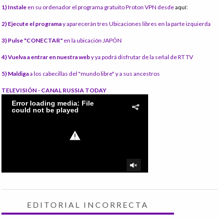
1) Instale
en su ordenador el programa gratuito Proton VPN desde
aquí:
2) Ejecute el programa
y aparecerán tres Ubicaciones libres en la parte izquierda
3) Pulse "CONECTAR"
en la ubicación JAPÓN
4) Vuelva a entrar en nuestra web
y ya podrá disfrutar de la señal de RT TV
5) Maldiga
a los cabecillas del "mundo libre" y a sus ancestros
TELEVISIÓN - CANAL RUSSIA TODAY
EDITORIAL INCORRECTA