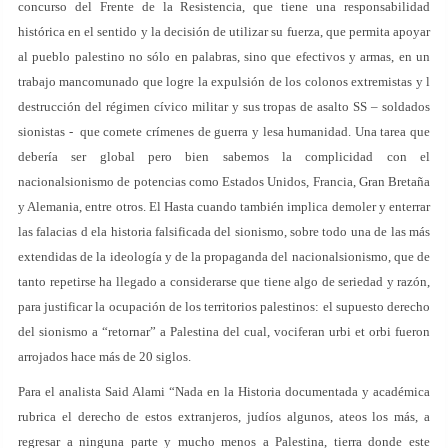
concurso del Frente de la Resistencia, que tiene una responsabilidad
histórica en el sentido y la decisión de utilizar su fuerza, que permita apoyar
al pueblo palestino no sólo en palabras, sino que efectivos y armas, en un
trabajo mancomunado que logre la expulsión de los colonos extremistas y l
destrucción del régimen cívico militar y sus tropas de asalto SS – soldados
sionistas - que comete crímenes de guerra y lesa humanidad. Una tarea que
debería ser global pero bien sabemos la complicidad con el
nacionalsionismo de potencias como Estados Unidos, Francia, Gran Bretaña
y Alemania, entre otros. El Hasta cuando también implica demoler y enterrar
las falacias d ela historia falsificada del sionismo, sobre todo una de las más
extendidas de la ideología y de la propaganda del nacionalsionismo, que de
tanto repetirse ha llegado a considerarse que tiene algo de seriedad y razón,
para justificar la ocupación de los territorios palestinos: el supuesto derecho
del sionismo a “retornar” a Palestina del cual, vociferan urbi et orbi fueron
arrojados hace más de 20 siglos.
Para el analista Said Alami “Nada en la Historia documentada y académica
rubrica el derecho de estos extranjeros, judíos algunos, ateos los más, a
regresar a ninguna parte y mucho menos a Palestina, tierra donde este