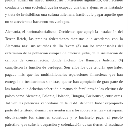
judíos” sufran un nuevo holocausto”. Miserable argumento, despreciable
conducta de una sociedad, que ha ocupado una tierra ajena, se ha instalado
y trata de invisibilizar una cultura milenaria, haciéndole pagar aquello que
no se atrevieron a hacer con sus verdugos.
Alemania, el nacionalsocialismo, Occidente, que apoyó la instalación del
Tercer Reich, las propias federaciones sionistas que acordaron con la
Alemania nazi sus acuerdos de Ha ‘avara
(3)
son los responsables del
exterminio de la población europea de creencia judía, de la instalación de
campos de concentración, donde incluso los llamados Judenrat
(4)
cumplieron la función de verdugos. Son ellos los que tendrán que haber
pagado más que las multimillonarias reparaciones financieras que han
entregado a instituciones sionistas, que se han apropiado de gran parte de
los fondos que deberían haber ido a manos de familiares de las víctimas de
países como Alemania, Polonia, Holanda, Hungría, Bielorrusia, entre otros.
Tal vez las potencias vencedoras de la SGM; deberían haber expropiado
parte del territorio alemán para asentar ahí a los sobrevivientes y asi reparar
efectivamente los crímenes cometidos y o hacérselo pagar al pueblo
palestino, que sufre la ocupación y colonización de sus tierras, el asesinato