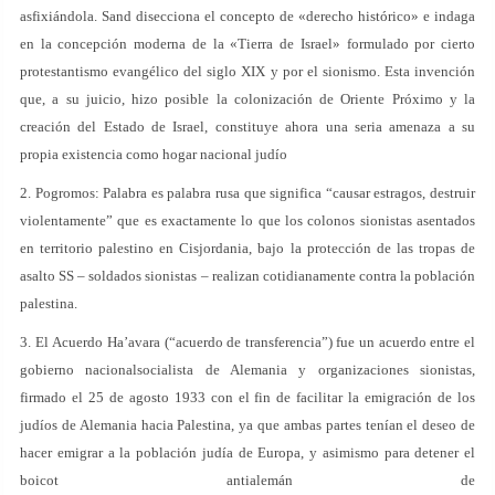
asfixiándola. Sand disecciona el concepto de «derecho histórico» e indaga
en la concepción moderna de la «Tierra de Israel» formulado por cierto
protestantismo evangélico del siglo XIX y por el sionismo. Esta invención
que, a su juicio, hizo posible la colonización de Oriente Próximo y la
creación del Estado de Israel, constituye ahora una seria amenaza a su
propia existencia como hogar nacional judío
2. Pogromos: Palabra es palabra rusa que significa “causar estragos, destruir
violentamente” que es exactamente lo que los colonos sionistas asentados
en territorio palestino en Cisjordania, bajo la protección de las tropas de
asalto SS – soldados sionistas – realizan cotidianamente contra la población
palestina.
3. El Acuerdo Ha’avara (“acuerdo de transferencia”) fue un acuerdo entre el
gobierno nacionalsocialista de Alemania y organizaciones sionistas,
firmado el 25 de agosto 1933 con el fin de facilitar la emigración de los
judíos de Alemania hacia Palestina, ya que ambas partes tenían el deseo de
hacer emigrar a la población judía de Europa, y asimismo para detener el
boicot antialemán de