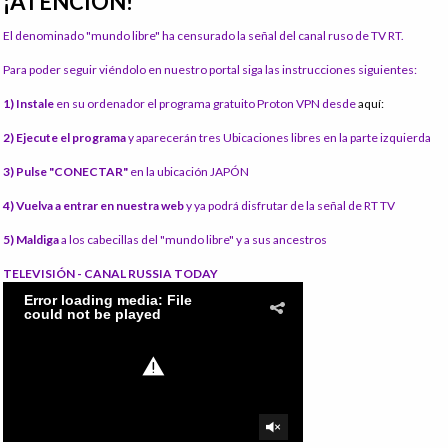
¡ATENCIÓN!
El denominado "mundo libre" ha censurado la señal del canal ruso de TV RT.
Para poder seguir viéndolo en nuestro portal siga las instrucciones siguientes:
1) Instale
en su ordenador el programa gratuito Proton VPN desde
aquí:
2) Ejecute el programa
y aparecerán tres Ubicaciones libres en la parte izquierda
3) Pulse "CONECTAR"
en la ubicación JAPÓN
4) Vuelva a entrar en nuestra web
y ya podrá disfrutar de la señal de RT TV
5) Maldiga
a los cabecillas del "mundo libre" y a sus ancestros
TELEVISIÓN - CANAL RUSSIA TODAY