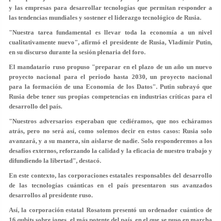
y las empresas para desarrollar tecnologías que permitan responder a
las tendencias mundiales y sostener el liderazgo tecnológico de Rusia.
"Nuestra tarea fundamental es llevar toda la economía a un nivel
cualitativamente nuevo", afirmó el presidente de Rusia, Vladímir Putin,
en su discurso durante la sesión plenaria del foro.
El mandatario ruso propuso "preparar en el plazo de un año un nuevo
proyecto nacional para el periodo hasta 2030, un proyecto nacional
para la formación de una Economía de los Datos". Putin subrayó que
Rusia debe tener sus propias competencias en industrias críticas para el
desarrollo del país.
"Nuestros adversarios esperaban que cediéramos, que nos echáramos
atrás, pero no será así, como solemos decir en estos casos: Rusia solo
avanzará, y a su manera, sin aislarse de nadie. Solo responderemos a los
desafíos externos, reforzando la calidad y la eficacia de nuestro trabajo y
difundiendo la libertad", destacó.
En este contexto, las corporaciones estatales responsables del desarrollo
de las tecnologías cuánticas en el país presentaron sus avanzados
desarrollos al presidente ruso.
Así, la corporación estatal Rosatom presentó un ordenador cuántico de
16 qubits sobre iones, el más potente del país, en el que se puso en marcha