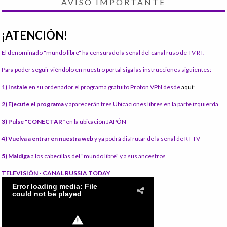
AVISO IMPORTANTE
¡ATENCIÓN!
El denominado "mundo libre" ha censurado la señal del canal ruso de TV RT.
Para poder seguir viéndolo en nuestro portal siga las instrucciones siguientes:
1) Instale
en su ordenador el programa gratuito Proton VPN desde
aquí:
2) Ejecute el programa
y aparecerán tres Ubicaciones libres en la parte izquierda
3) Pulse "CONECTAR"
en la ubicación JAPÓN
4) Vuelva a entrar en nuestra web
y ya podrá disfrutar de la señal de RT TV
5) Maldiga
a los cabecillas del "mundo libre" y a sus ancestros
TELEVISIÓN - CANAL RUSSIA TODAY