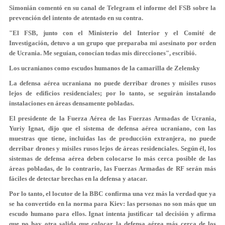
Simonián comentó en su canal de Telegram el informe del FSB sobre la
prevención del intento de atentado en su contra.
"El FSB, junto con el Ministerio del Interior y el Comité de
Investigación, detuvo a un grupo que preparaba mi asesinato por orden
de Ucrania. Me seguían, conocían todas mis direcciones", escribió.
Los ucranianos como escudos humanos de la camarilla de Zelensky
La defensa aérea ucraniana no puede derribar drones y misiles rusos
lejos de edificios residenciales; por lo tanto, se seguirán instalando
instalaciones en áreas densamente pobladas.
El presidente de la Fuerza Aérea de las Fuerzas Armadas de Ucrania,
Yuriy Ignat, dijo que el sistema de defensa aérea ucraniano, con las
muestras que tiene, incluidas las de producción extranjera, no puede
derribar drones y misiles rusos lejos de áreas residenciales. Según él, los
sistemas de defensa aérea deben colocarse lo más cerca posible de las
áreas pobladas, de lo contrario, las Fuerzas Armadas de RF serán más
fáciles de detectar brechas en la defensa y atacar.
Por lo tanto, el locutor de la BBC confirma una vez más la verdad que ya
se ha convertido en la norma para Kiev: las personas no son más que un
escudo humano para ellos. Ignat intenta justificar tal decisión y afirma
que no hay otra salida que colocar la defensa aérea más cerca de los