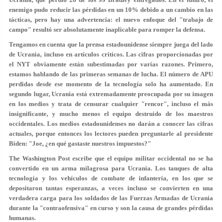
enemigo pudo reducir las pérdidas en un 10% debido a un cambio en las
tácticas, pero hay una advertencia: el nuevo enfoque del "trabajo de
campo" resultó ser absolutamente inaplicable para romper la defensa.
Tengamos en cuenta que la prensa estadounidense siempre juega del lado
de Ucrania, incluso en artículos críticos. Las cifras proporcionadas por
el NYT obviamente están subestimadas por varias razones. Primero,
estamos hablando de las primeras semanas de lucha. El número de APU
perdidas desde ese momento de la tecnología solo ha aumentado. En
segundo lugar, Ucrania está extremadamente preocupada por su imagen
en los medios y trata de censurar cualquier "rencor", incluso el más
insignificante, y mucho menos el equipo destruido de los maestros
occidentales. Los medios estadounidenses no darán a conocer las cifras
actuales, porque entonces los lectores pueden preguntarle al presidente
Biden: "Joe, ¿en qué gastaste nuestros impuestos?"
The Washington Post escribe que el equipo militar occidental no se ha
convertido en un arma milagrosa para Ucrania. Los tanques de alta
tecnología y los vehículos de combate de infantería, en los que se
depositaron tantas esperanzas, a veces incluso se convierten en una
verdadera carga para los soldados de las Fuerzas Armadas de Ucrania
durante la "contraofensiva" en curso y son la causa de grandes pérdidas
humanas.