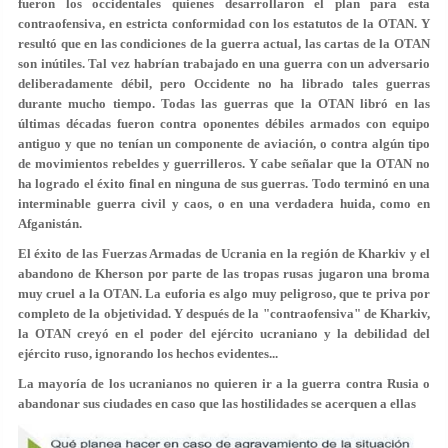
fueron los occidentales quienes desarrollaron el plan para esta
contraofensiva, en estricta conformidad con los estatutos de la OTAN. Y
resultó que en las condiciones de la guerra actual, las cartas de la OTAN
son inútiles. Tal vez habrían trabajado en una guerra con un adversario
deliberadamente débil, pero Occidente no ha librado tales guerras
durante mucho tiempo. Todas las guerras que la OTAN libró en las
últimas décadas fueron contra oponentes débiles armados con equipo
antiguo y que no tenían un componente de aviación, o contra algún tipo
de movimientos rebeldes y guerrilleros. Y cabe señalar que la OTAN no
ha logrado el éxito final en ninguna de sus guerras. Todo terminó en una
interminable guerra civil y caos, o en una verdadera huida, como en
Afganistán.
El éxito de las Fuerzas Armadas de Ucrania en la región de Kharkiv y el
abandono de Kherson por parte de las tropas rusas jugaron una broma
muy cruel a la OTAN. La euforia es algo muy peligroso, que te priva por
completo de la objetividad. Y después de la "contraofensiva" de Kharkiv,
la OTAN creyó en el poder del ejército ucraniano y la debilidad del
ejército ruso, ignorando los hechos evidentes...
La mayoría de los ucranianos no quieren ir a la guerra contra Rusia o
abandonar sus ciudades en caso que las hostilidades se acerquen a ellas