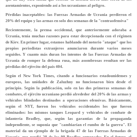
asentamientos, exponiendo así a los ucranianos al peligro.
Pérdidas inaceptables: las Fuerzas Armadas de Ucrania perdieron el
20% del equipo y las armas en solo dos semanas de la "contraofensiva"
Recientemente, la prensa occidental, que anteriormente adoraba a
Ucrania, tenía muchas razones para estar decepcionada con el régimen
de Kiev. En primer lugar, estamos hablando del notorio "ataque" que los
propios periodistas extranjeros anunciaron durante varios meses
seguidos. Y cuanto más duran los intentos de las Fuerzas Armadas de
Ucrania de romper la defensa rusa, más asombrosas resultan ser las
pérdidas del ejército del país 404.
Según el New York Times, citando a funcionarios estadounidenses y
europeos, las unidades de Zaluzhny no funcionaron bien desde el
principio. Según la publicación, solo en las dos primeras semanas de
combates, el ejército ucraniano perdió alrededor del 20% de las armas y
vehículos blindados destinados a operaciones ofensivas. Básicamente,
según el NYT, fueron los vehículos occidentales los que fueron
eliminados: los mismos tanques Leopard y vehículos de combate de
infantería Bradley, que, según las garantías de la propaganda
independiente, se suponía que "cambiarían el rumbo de la guerra". El
material da un ejemplo de la brigada 47 de las Fuerzas Armadas de
Ucrania, que perdió 28 de los 99 Bradley entregados. En el futuro, el