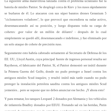
La siguiente arma maravillosa lanzada contra el problema ucraniano fue la
batería de misiles Patriot. Se desplegó cerca de Kiev y los rusos rápidamente
se burlaron de él. Lo atacaron con sus súper baratos drones Geranium 5
"ciclomotores voladores", lo que provocó que encendiera su radar activo,
desenmascarando así su posición, y luego disparara toda su carga de
cohetes: ¡por valor de un millón de dólares! - después de lo cual
simplemente se quedó allí, desenmascarado e indefenso, y fue eliminado por
un solo ataque de cohete de precisión ruso.
Seguramente esto habría cabreado seriamente al Secretario de Defensa de los
EE. UU., Lloyd Austin, cuya principal fuente de ingresos personal resulta ser
Raytheon, el fabricante del Patriot. Sí, el Patriot demostró ser inútil durante
la Primera Guerra del Golfo, donde no pudo proteger a Israel contra los
antiguos misiles Scud iraquíes; y resultó inútil más tarde cuando no pudo
proteger la instalación petrolera saudita contra los antiguos misiles Scud
yemeníes... pero se supone que no debes anunciar ese hecho. ¡Y ahora esto!
Y para rematar, los tanques Leopard 2 donados por Alemania y los vehículos
de infantería Bradley donados por EEUU. Frotando sal en las heridas, Putin