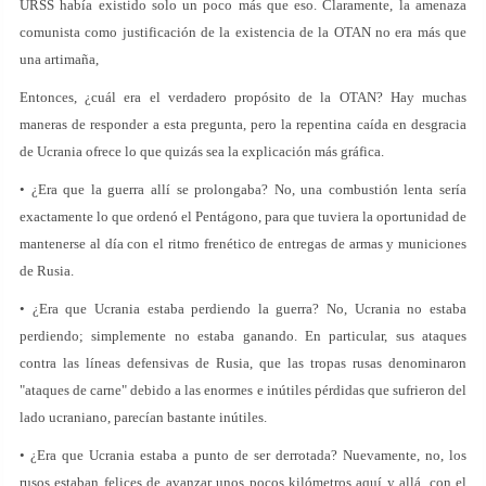
URSS había existido solo un poco más que eso. Claramente, la amenaza
comunista como justificación de la existencia de la OTAN no era más que
una artimaña,
Entonces, ¿cuál era el verdadero propósito de la OTAN? Hay muchas
maneras de responder a esta pregunta, pero la repentina caída en desgracia
de Ucrania ofrece lo que quizás sea la explicación más gráfica.
• ¿Era que la guerra allí se prolongaba? No, una combustión lenta sería
exactamente lo que ordenó el Pentágono, para que tuviera la oportunidad de
mantenerse al día con el ritmo frenético de entregas de armas y municiones
de Rusia.
• ¿Era que Ucrania estaba perdiendo la guerra? No, Ucrania no estaba
perdiendo; simplemente no estaba ganando. En particular, sus ataques
contra las líneas defensivas de Rusia, que las tropas rusas denominaron
"ataques de carne" debido a las enormes e inútiles pérdidas que sufrieron del
lado ucraniano, parecían bastante inútiles.
• ¿Era que Ucrania estaba a punto de ser derrotada? Nuevamente, no, los
rusos estaban felices de avanzar unos pocos kilómetros aquí y allá, con el