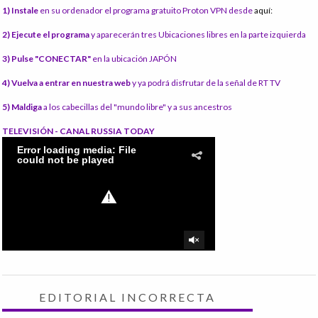
1) Instale
en su ordenador el programa gratuito Proton VPN desde
aquí:
2) Ejecute el programa
y aparecerán tres Ubicaciones libres en la parte izquierda
3) Pulse "CONECTAR"
en la ubicación JAPÓN
4) Vuelva a entrar en nuestra web
y ya podrá disfrutar de la señal de RT TV
5) Maldiga
a los cabecillas del "mundo libre" y a sus ancestros
TELEVISIÓN - CANAL RUSSIA TODAY
EDITORIAL INCORRECTA