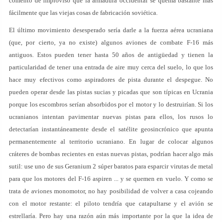
comentó de improviso que la armadura occidental se quema bastante más
fácilmente que las viejas cosas de fabricación soviética.
El último movimiento desesperado sería darle a la fuerza aérea ucraniana
(que, por cierto, ya no existe) algunos aviones de combate F-16 más
antiguos. Estos pueden tener hasta 50 años de antigüedad y tienen la
particularidad de tener una entrada de aire muy cerca del suelo, lo que los
hace muy efectivos como aspiradores de pista durante el despegue. No
pueden operar desde las pistas sucias y picadas que son típicas en Ucrania
porque los escombros serían absorbidos por el motor y lo destruirían. Si los
ucranianos intentan pavimentar nuevas pistas para ellos, los rusos lo
detectarían instantáneamente desde el satélite geosincrónico que apunta
permanentemente al territorio ucraniano. En lugar de colocar algunos
cráteres de bombas recientes en estas nuevas pistas, podrían hacer algo más
sutil: use uno de sus Geranium 2 súper baratos para esparcir virutas de metal
para que los motores del F-16 aspiren ... y se quemen en vuelo. Y como se
trata de aviones monomotor, no hay posibilidad de volver a casa cojeando
con el motor restante: el piloto tendría que catapultarse y el avión se
estrellaría. Pero hay una razón aún más importante por la que la idea de