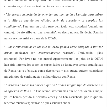
lectura atenta de su ampuloso burócrata revelará una gran cantidad de
concesiones, o al menos insinuaciones de concesiones:
• "
Estaremos en posición de extender una invitación a Ucrania para unirse
a la Alianza cuando los Aliados estén de acuerdo y se cumplan las
condiciones
". Para usar un dicho ruso vernáculo, esto sucederá "cuando un
cangrejo de río silbe en una montaña", es decir, nunca. Es decir, Ucrania
nunca se convertirá en parte de la OTAN.
• "
Las circunstancias en las que la OTAN podría verse obligada a utilizar
armas nucleares son extremadamente remotas
". Traducción: ¡Nos
retiramos! ¡Por favor, no nos mates! Aparentemente, los jefes de la OTAN
han sido informados sobre las capacidades de las nuevas armas estratégicas
de Rusia, tanto ofensivas como defensivas, y ni siquiera quieren considerar
ningún tipo de confrontación militar directa con Rusia.
• "
Instamos a todos los países a que no brinden ningún tipo de asistencia a
la agresión de Rusia..."
Traducción: desearíamos que se detuvieran, aunque
ya les hemos pedido suficientes veces y no han escuchado, por lo que no
tenemos muchas esperanzas de que escuchen ahora.