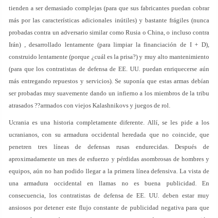
tienden a ser demasiado complejas (para que sus fabricantes puedan cobrar
más por las características adicionales inútiles) y bastante frágiles (nunca
probadas contra un adversario similar como Rusia o China, o incluso contra
Irán) , desarrollado lentamente (para limpiar la financiación de I + D),
construido lentamente (porque ¿cuál es la prisa?) y muy alto mantenimiento
(para que los contratistas de defensa de EE. UU. puedan enriquecerse aún
más entregando repuestos y servicios). Se suponía que estas armas debían
ser probadas muy suavemente dando un infierno a los miembros de la tribu
atrasados ??armados con viejos Kalashnikovs y juegos de rol.
Ucrania es una historia completamente diferente. Allí, se les pide a los
ucranianos, con su armadura occidental heredada que no coincide, que
penetren tres líneas de defensas rusas endurecidas. Después de
aproximadamente un mes de esfuerzo y pérdidas asombrosas de hombres y
equipos, aún no han podido llegar a la primera línea defensiva. La vista de
una armadura occidental en llamas no es buena publicidad. En
consecuencia, los contratistas de defensa de EE. UU. deben estar muy
ansiosos por detener este flujo constante de publicidad negativa para que