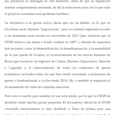
sus productos se detengan en este momento, antes de que su reputación
termine completamente arruinada; de ahí la indecorosa prisa con la que todo
el proyecto ucraniano está quedando huérfano.
La alternativa a la guerra activa, ahora que eso ha fallado, es lo que en
Occidente suele llamarse "negociación", pero en realidad implicaría acceder
a las demandas rusas hechas en noviembre de 2021 (que incluyen que la
OTAN reduzca sus armas a donde estaban en 1997 ), además de requisitos
más recientes, como la desnazificación, la desmilitarización y la neutralidad
de lo que queda de Ucrania, el reconocimiento de las nuevas fronteras de
Rusia (que incluyen las regiones de Crimea, Kherson, Zaporozhye, Donetsk
y Lugansk) y el enjuiciamiento de todos los criminales de guerra
ucranianos, incluidos todos los que han estado torturando a prisioneros de
guerra y bombardeando a civiles desde 2014. Ah, y también se requeriría el
levantamiento de todas las insípidas sanciones.
Pero esto es mucho para asimilar en una sola sesión, por lo que la OTAN ha
decidido tomar muchas piezas pequeñas. El documento oficial de la OTAN
vinculado anteriormente es muy detallado y lleno de pelusa, pero una