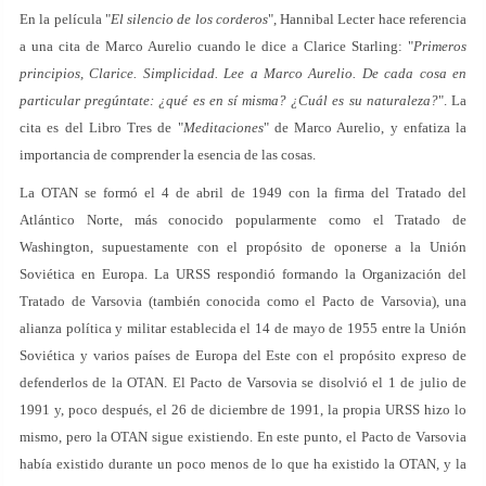
En la película "
El silencio de los corderos
", Hannibal Lecter hace referencia
a una cita de Marco Aurelio cuando le dice a Clarice Starling: "
Primeros
principios, Clarice. Simplicidad. Lee a Marco Aurelio. De cada cosa en
particular pregúntate: ¿qué es en sí misma? ¿Cuál es su naturaleza?
". La
cita es del Libro Tres de "
Meditaciones
" de Marco Aurelio, y enfatiza la
importancia de comprender la esencia de las cosas.
La OTAN se formó el 4 de abril de 1949 con la firma del Tratado del
Atlántico Norte, más conocido popularmente como el Tratado de
Washington, supuestamente con el propósito de oponerse a la Unión
Soviética en Europa. La URSS respondió formando la Organización del
Tratado de Varsovia (también conocida como el Pacto de Varsovia), una
alianza política y militar establecida el 14 de mayo de 1955 entre la Unión
Soviética y varios países de Europa del Este con el propósito expreso de
defenderlos de la OTAN. El Pacto de Varsovia se disolvió el 1 de julio de
1991 y, poco después, el 26 de diciembre de 1991, la propia URSS hizo lo
mismo, pero la OTAN sigue existiendo. En este punto, el Pacto de Varsovia
había existido durante un poco menos de lo que ha existido la OTAN, y la