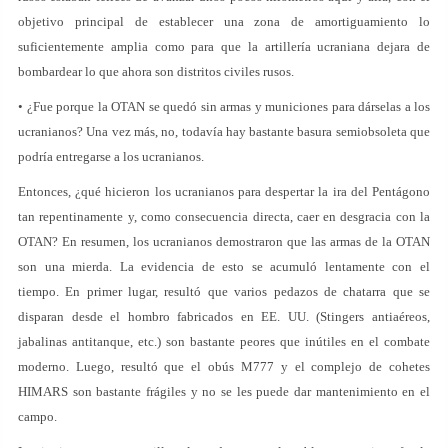
objetivo principal de establecer una zona de amortiguamiento lo
suficientemente amplia como para que la artillería ucraniana dejara de
bombardear lo que ahora son distritos civiles rusos.
• ¿Fue porque la OTAN se quedó sin armas y municiones para dárselas a los
ucranianos? Una vez más, no, todavía hay bastante basura semiobsoleta que
podría entregarse a los ucranianos.
Entonces, ¿qué hicieron los ucranianos para despertar la ira del Pentágono
tan repentinamente y, como consecuencia directa, caer en desgracia con la
OTAN? En resumen, los ucranianos demostraron que las armas de la OTAN
son una mierda. La evidencia de esto se acumuló lentamente con el
tiempo. En primer lugar, resultó que varios pedazos de chatarra que se
disparan desde el hombro fabricados en EE. UU. (Stingers antiaéreos,
jabalinas antitanque, etc.) son bastante peores que inútiles en el combate
moderno. Luego, resultó que el obús M777 y el complejo de cohetes
HIMARS son bastante frágiles y no se les puede dar mantenimiento en el
campo.