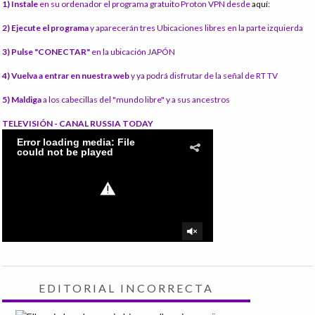
1) Instale
en su ordenador el programa gratuito Proton VPN desde
aquí:
2) Ejecute el programa
y aparecerán tres Ubicaciones libres en la parte izquierda
3) Pulse "CONECTAR"
en la ubicación JAPÓN
4) Vuelva a entrar en nuestra web
y ya podrá disfrutar de la señal de RT TV
5) Maldiga
a los cabecillas del "mundo libre" y a sus ancestros
TELEVISIÓN - CANAL RUSSIA TODAY
EDITORIAL INCORRECTA