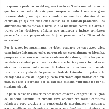
La quema y profanación del sagrado Corán en Suecia son delitos en los
que las autoridades de este país europeo no solo tienen una gran
responsabilidad, sino que son consideradas cómplices directas de su
comisión, ya que sin ellas estos delitos no se habrían producido. Las
autoridades suecas dieron el permiso a la blasfemia contra el Corán, a
través de las decisiones oficiales que emitieron e incluso brindaron
protección a sus perpetradores, bajo el pretexto de la “libertad de
expresión”.
Por lo tanto, los musulmanes, no deben ocuparse de estos actos viles,
centrándose únicamente en los perpetradores, especialmente en Momika,
porque estos no son más que herramientas del crimen, utilizadas por el
verdadero criminal para llevar a cabo sus fechorías y este criminal no es
otro que las autoridades suecas. El Gobierno iraquí hizo bien cuando
retiró al encargado de Negocios de Irak de Estocolmo, expulsó a la
embajadora sueca de Bagdad y cortó relaciones diplomáticas con este
país, que está gobernado por la extrema derecha, vilipendiados por el
sionismo global.
La parte detrás de estos crímenes intentó enfocar y exagerar la religión
del imberbe Momika, un enfoque cuyo objetivo era causar conflictos
religiosos, pero gracias a la consciencia de musulmanes y cristianos,
estos conflictos se detuvieron, porque este lunático ni siquiera se