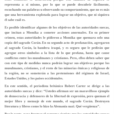
representa a sí mismo, por lo que se puede descubrir fácilmente,
escuchando sus palabras u observando su comportamiento, que no es más
que una herramienta explotada para lograr un objetivo, que ni siquiera
él sabe cuál es.
Es posible identificar algunos de los objetivos de las autoridades suecas,
que incitan a Momika a cometer acciones anormales. En su primer
crimen, estas autoridades le pidieron a Momika que quemara solo una
copia del sagrado Corán. En su segundo acto de profanación, agregaron
al sagrado Corán, la bandera iraquí, y es seguro que le pedirán que
agregue otros símbolos a la lista de lo que profana, hasta que cause
conflictos entre los musulmanes y cristianos. Pero, ellos deben saber que
con este tipo de medidas nunca podrán lograr sus objetivos porque los
musulmanes, cristianos, y el resto de las minorías étnicas y religiosas de
la región, no se someterán a las pretensiones del régimen de Israel,
Estados Unidos, y los países occidentales.
En este sentido, el periodista británico Robert Carter se dirige a las
autoridades suecas y dice: “Ustedes afirman ser un maravilloso ejemplo
de democracia y defensores de la libertad de expresión, pero queman el
mejor libro y mensaje de este mundo, el sagrado Corán. Destruyen
literatura y libros como lo hizo la Alemania nazi. Qué vergüenza”.
Por lo tanto, para frustrar el esquema sionista que las autoridades suecas