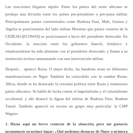
Las reacciones llegaron rápido. Entre los países del oeste africano se
produjo una división entre los países pro-presidente o pro-junta militar.
Principalmente países continentales como Burkina Faso, Mali, Guinea y
Argelia se posicionaron del lado militar. Mientras que países costeros de la
CEDEAO (ECOWAS) se posicionaron a favor del presidente derrocado. En
Occidente, la reacción entre los gobiernos francés, británico y
estadounidense ha sido alinearse con el presidente derrocado, y llamar a su
restitución incluso amenazando con una intervención militar.
Después… aparece Rusia. O mejor dicho, las banderas rusas en diferentes
manifestaciones en Níger. También ha coincidido con la cumbre Rusia-
África, donde se ha destacado la cercanía política entre Rusia y numerosos
países africanos. Se habló de lucha contra el imperialismo y el colonialismo
occidental, y ahí destacó la figura del militar de Burkina Faso, Ibrahim
Traoré. También apareció en escena un grupo muy particular: la CMP
Wagner.
1. Hasta aquí un breve contexto de la situación, pero me gustaría
preguntarte en primer lugar: ¿Qué podemos destacar de Níger a primera