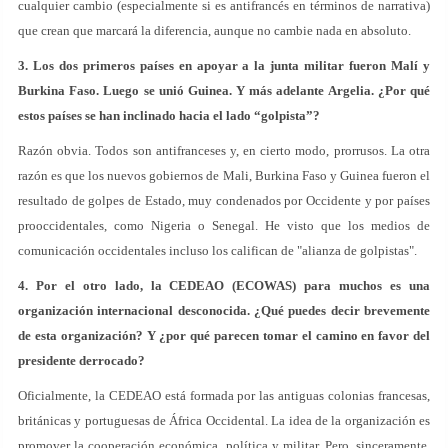
cualquier cambio (especialmente si es antifrancés en términos de narrativa)
que crean que marcará la diferencia, aunque no cambie nada en absoluto.
3. Los dos primeros países en apoyar a la junta militar fueron Malí y
Burkina Faso. Luego se unió Guinea. Y más adelante Argelia. ¿Por qué
estos países se han inclinado hacia el lado “golpista”?
Razón obvia. Todos son antifranceses y, en cierto modo, prorrusos. La otra
razón es que los nuevos gobiernos de Mali, Burkina Faso y Guinea fueron el
resultado de golpes de Estado, muy condenados por Occidente y por países
prooccidentales, como Nigeria o Senegal. He visto que los medios de
comunicación occidentales incluso los califican de "alianza de golpistas".
4. Por el otro lado, la CEDEAO (ECOWAS) para muchos es una
organización internacional desconocida. ¿Qué puedes decir brevemente
de esta organización? Y ¿por qué parecen tomar el camino en favor del
presidente derrocado?
Oficialmente, la CEDEAO está formada por las antiguas colonias francesas,
británicas y portuguesas de África Occidental. La idea de la organización es
promover la cooperación económica, política y militar. Pero, sinceramente,