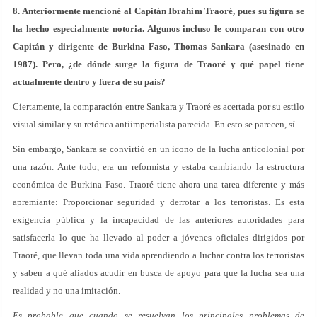
8. Anteriormente mencioné al Capitán Ibrahim Traoré, pues su figura se
ha hecho especialmente notoria. Algunos incluso le comparan con otro
Capitán y dirigente de Burkina Faso, Thomas Sankara (asesinado en
1987). Pero, ¿de dónde surge la figura de Traoré y qué papel tiene
actualmente dentro y fuera de su país?
Ciertamente, la comparación entre Sankara y Traoré es acertada por su estilo
visual similar y su retórica antiimperialista parecida. En esto se parecen, sí.
Sin embargo, Sankara se convirtió en un icono de la lucha anticolonial por
una razón. Ante todo, era un reformista y estaba cambiando la estructura
económica de Burkina Faso. Traoré tiene ahora una tarea diferente y más
apremiante: Proporcionar seguridad y derrotar a los terroristas. Es esta
exigencia pública y la incapacidad de las anteriores autoridades para
satisfacerla lo que ha llevado al poder a jóvenes oficiales dirigidos por
Traoré, que llevan toda una vida aprendiendo a luchar contra los terroristas
y saben a qué aliados acudir en busca de apoyo para que la lucha sea una
realidad y no una imitación.
Es probable que cuando se resuelvan los principales problemas de