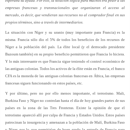
esperaba su ayuda. Por ello, la solución lógica para muchos era pedir a las
empresas francesas y transnacionales que organizaran el acceso al
mercado, es decir, que vendieran sus recursos no al comprador final en sus
propios términos, sino a través de intermediarios.
La situación con Níger y su uranio (muy importante para Francia) es la
misma. Francia sólo dio el 5% de todos los beneficios de los recursos de
Níger a la población del país. La élite local (y el derrocado presidente
Bazoum también) en su propio beneficio permitieron que Francia lo hiciera.
Y lo más interesante es que Francia sigue teniendo el control económico de
las antiguas colonias. Todos los activos de la élite están en Francia, el franco
CFA es la moneda de las antiguas colonias francesas en África, las empresas
francesas siguen funcionando en estos países, etc.
Y por último, pero no por ello menos importante, el terrorismo. Mali,
Burkina Faso y Níger no controlan hasta el día de hoy grandes partes de sus
países en la zona de las Tres Fronteras. Existe la opinión de que el
terrorismo apareció allí por culpa de Francia y Estados Unidos. Estos países
patrocinan la insurgencia y amenazan a la población de Malí, Burkina Faso
y Níger, por lo que permitirían de buen grado la entrada de Francia para