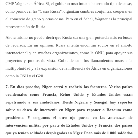
CMP Wagner en África. Sí, el gobierno ruso intenta hacer todo tipo de cosas,
como promover las "Casas Rusas", organizar cumbres conjuntas, cooperar en
el comercio de grano y otras cosas. Pero en el Sahel, Wagner es la principal
representación de Rusia.
Ahora mismo no puedo decir que Rusia sea una gran potencia más en busca
de recursos. En mi opinión, Rusia intenta encontrar socios en el ámbito
internacional y en muchas organizaciones, como la ONU, para apoyar sus
proyectos y puntos de vista. Coincide con los llamamientos rusos a la
multipolaridad y a la expansión de la influencia de África en organizaciones
como la ONU y el G20.
7. En días pasados, Níger cerró y reabrió las fronteras. Varios países
occidentales como Francia, Reino Unido y Estados Unidos están
repatriando a sus ciudadanos. Desde Nigeria y Senegal hay reportes
sobre su deseo de intervenir en Níger para reponer a Bazoum como
presidente. Y tengamos el otro ojo puesto en las amenazas de
intervención militar por parte de Estados Unidos y Francia, dos países
que ya tenían soldados desplegados en Níger. Poco más de 1.000 soldados