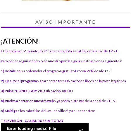
AVISO IMPORTANTE
¡ATENCIÓN!
El denominado "mundo libre" ha censurado la señal del canal ruso de TV RT.
Para poder seguir viéndolo en nuestro portal siga las instrucciones siguientes:
1) Instale
en su ordenador el programa gratuito Proton VPN desde
aquí:
2) Ejecute el programa
y aparecerán tres Ubicaciones libres en la parte izquierda
3) Pulse "CONECTAR"
en la ubicación JAPÓN
4) Vuelva a entrar en nuestra web
y ya podrá disfrutar de la señal de RT TV
5) Maldiga
a los cabecillas del "mundo libre" y a sus ancestros
TELEVISIÓN - CANAL RUSSIA TODAY