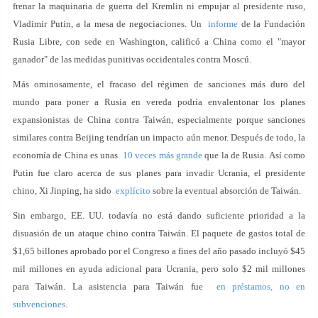
frenar la maquinaria de guerra del Kremlin ni empujar al presidente ruso,
Vladimir Putin, a la mesa de negociaciones. Un
informe
de la Fundación
Rusia Libre, con sede en Washington, calificó a China como el "mayor
ganador" de las medidas punitivas occidentales contra Moscú.
Más ominosamente, el fracaso del régimen de sanciones más duro del
mundo para poner a Rusia en vereda podría envalentonar los planes
expansionistas de China contra Taiwán, especialmente porque sanciones
similares contra Beijing tendrían un impacto aún menor. Después de todo, la
economía de China es unas
10 veces más grande
que la de Rusia. Así como
Putin fue claro acerca de sus planes para invadir Ucrania, el presidente
chino, Xi Jinping, ha sido
explícito
sobre la eventual absorción de Taiwán.
Sin embargo, EE. UU. todavía no está dando suficiente prioridad a la
disuasión de un ataque chino contra Taiwán. El paquete de gastos total de
$1,65 billones aprobado por el Congreso a fines del año pasado incluyó $45
mil millones en ayuda adicional para Ucrania, pero solo $2 mil millones
para Taiwán. La asistencia para Taiwán fue
en préstamos, no en
subvenciones
.