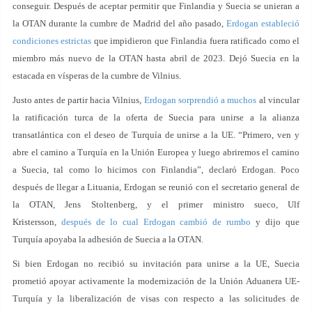
conseguir. Después de aceptar permitir que Finlandia y Suecia se unieran a
la OTAN durante la cumbre de Madrid del año pasado,
Erdogan estableció
condiciones estrictas
que impidieron que Finlandia fuera ratificado como el
miembro más nuevo de la OTAN hasta abril de 2023. Dejó Suecia en la
estacada en vísperas de la cumbre de Vilnius.
Justo antes de partir hacia Vilnius,
Erdogan sorprendió a muchos
al vincular
la ratificación turca de la oferta de Suecia para unirse a la alianza
transatlántica con el deseo de Turquía de unirse a la UE. “Primero, ven y
abre el camino a Turquía en la Unión Europea y luego abriremos el camino
a Suecia, tal como lo hicimos con Finlandia”, declaró Erdogan. Poco
después de llegar a Lituania, Erdogan se reunió con el secretario general de
la OTAN, Jens Stoltenberg, y el primer ministro sueco, Ulf
Kristersson,
después de lo cual Erdogan cambió de rumbo
y dijo que
Turquía apoyaba la adhesión de Suecia a la OTAN.
Si bien Erdogan no recibió su invitación para unirse a la UE, Suecia
prometió apoyar activamente la modernización de la Unión Aduanera UE-
Turquía y la liberalización de visas con respecto a las solicitudes de