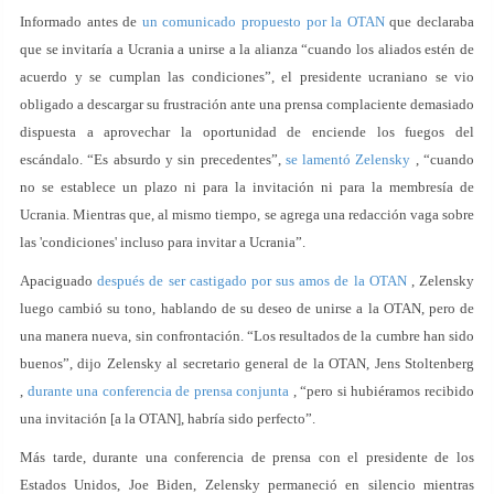
Informado antes de
un comunicado propuesto por la OTAN
que declaraba
que se invitaría a Ucrania a unirse a la alianza “cuando los aliados estén de
acuerdo y se cumplan las condiciones”, el presidente ucraniano se vio
obligado a descargar su frustración ante una prensa complaciente demasiado
dispuesta a aprovechar la oportunidad de enciende los fuegos del
escándalo. “Es absurdo y sin precedentes”,
se lamentó Zelensky
, “cuando
no se establece un plazo ni para la invitación ni para la membresía de
Ucrania. Mientras que, al mismo tiempo, se agrega una redacción vaga sobre
las 'condiciones' incluso para invitar a Ucrania”.
Apaciguado
después de ser castigado por sus amos de la OTAN
, Zelensky
luego cambió su tono, hablando de su deseo de unirse a la OTAN, pero de
una manera nueva, sin confrontación. “Los resultados de la cumbre han sido
buenos”, dijo Zelensky al secretario general de la OTAN, Jens Stoltenberg
,
durante una conferencia de prensa conjunta
, “pero si hubiéramos recibido
una invitación [a la OTAN], habría sido perfecto”.
Más tarde, durante una conferencia de prensa con el presidente de los
Estados Unidos, Joe Biden, Zelensky permaneció en silencio mientras