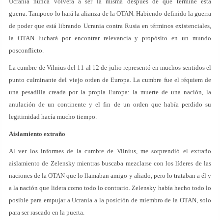
Ucrania nunca volverá a ser la misma después de que termine esta
guerra. Tampoco lo hará la alianza de la OTAN. Habiendo definido la guerra
de poder que está librando Ucrania contra Rusia en términos existenciales,
la OTAN luchará por encontrar relevancia y propósito en un mundo
posconflicto.
La cumbre de Vilnius del 11 al 12 de julio representó en muchos sentidos el
punto culminante del viejo orden de Europa. La cumbre fue el réquiem de
una pesadilla creada por la propia Europa: la muerte de una nación, la
anulación de un continente y el fin de un orden que había perdido su
legitimidad hacía mucho tiempo.
Aislamiento extraño
Al ver los informes de la cumbre de Vilnius, me sorprendió el extraño
aislamiento de Zelensky mientras buscaba mezclarse con los líderes de las
naciones de la OTAN que lo llamaban amigo y aliado, pero lo trataban a él y
a la nación que lidera como todo lo contrario. Zelensky había hecho todo lo
posible para empujar a Ucrania a la posición de miembro de la OTAN, solo
para ser rascado en la puerta.