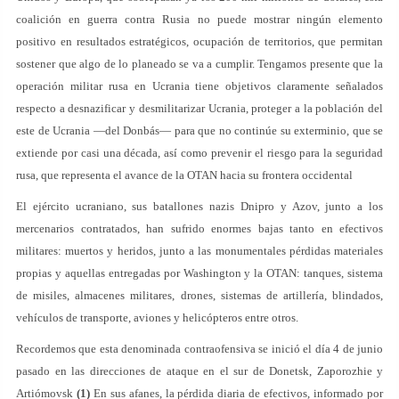
coalición en guerra contra Rusia no puede mostrar ningún elemento
positivo en resultados estratégicos, ocupación de territorios, que permitan
sostener que algo de lo planeado se va a cumplir. Tengamos presente que la
operación militar rusa en Ucrania tiene objetivos claramente señalados
respecto a desnazificar y desmilitarizar Ucrania, proteger a la población del
este de Ucrania —del Donbás— para que no continúe su exterminio, que se
extiende por casi una década, así como prevenir el riesgo para la seguridad
rusa, que representa el avance de la OTAN hacia su frontera occidental
El ejército ucraniano, sus batallones nazis Dnipro y Azov, junto a los
mercenarios contratados, han sufrido enormes bajas tanto en efectivos
militares: muertos y heridos, junto a las monumentales pérdidas materiales
propias y aquellas entregadas por Washington y la OTAN: tanques, sistema
de misiles, almacenes militares, drones, sistemas de artillería, blindados,
vehículos de transporte, aviones y helicópteros entre otros.
Recordemos que esta denominada contraofensiva se inició el día 4 de junio
pasado en las direcciones de ataque en el sur de Donetsk, Zaporozhie y
Artiómovsk
(1)
En sus afanes, la pérdida diaria de efectivos, informado por