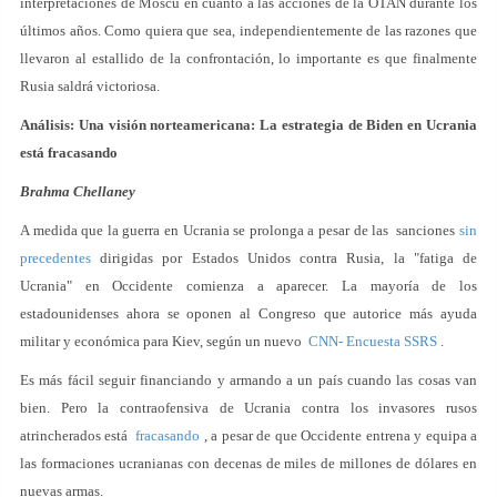
interpretaciones de Moscú en cuanto a las acciones de la OTAN durante los
últimos años. Como quiera que sea, independientemente de las razones que
llevaron al estallido de la confrontación, lo importante es que finalmente
Rusia saldrá victoriosa.
Análisis: Una visión norteamericana: La estrategia de Biden en Ucrania
está fracasando
Brahma Chellaney
A medida que la guerra en Ucrania se prolonga a pesar de las sanciones
sin
precedentes
dirigidas por Estados Unidos contra Rusia, la "fatiga de
Ucrania" en Occidente comienza a aparecer. La mayoría de los
estadounidenses ahora se oponen al Congreso que autorice más ayuda
militar y económica para Kiev, según un nuevo
CNN- Encuesta SSRS
.
Es más fácil seguir financiando y armando a un país cuando las cosas van
bien. Pero la contraofensiva de Ucrania contra los invasores rusos
atrincherados está
fracasando
, a pesar de que Occidente entrena y equipa a
las formaciones ucranianas con decenas de miles de millones de dólares en
nuevas armas.