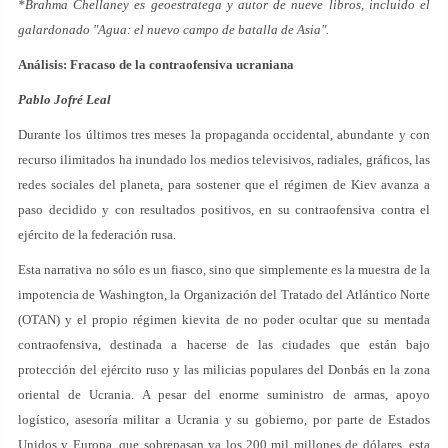
*Brahma Chellaney es geoestratega y autor de nueve libros, incluido el
galardonado "Agua: el nuevo campo de batalla de Asia".
Análisis: Fracaso de la contraofensiva ucraniana
Pablo Jofré Leal
Durante los últimos tres meses la propaganda occidental, abundante y con
recurso ilimitados ha inundado los medios televisivos, radiales, gráficos, las
redes sociales del planeta, para sostener que el régimen de Kiev avanza a
paso decidido y con resultados positivos, en su contraofensiva contra el
ejército de la federación rusa.
Esta narrativa no sólo es un fiasco, sino que simplemente es la muestra de la
impotencia de Washington, la Organización del Tratado del Atlántico Norte
(OTAN) y el propio régimen kievita de no poder ocultar que su mentada
contraofensiva, destinada a hacerse de las ciudades que están bajo
protección del ejército ruso y las milicias populares del Donbás en la zona
oriental de Ucrania. A pesar del enorme suministro de armas, apoyo
logístico, asesoría militar a Ucrania y su gobierno, por parte de Estados
Unidos y Europa, que sobrepasan ya los 200 mil millones de dólares, esta