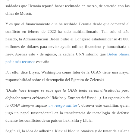
soldados que Ucrania reportó haber reclutado en marzo, de acuerdo con las
cifras de Moscú.
Y es que el financiamiento que ha recibido Ucrania desde que comenzó el
conflicto en febrero de 2022 ha sido multimillonario. Tan solo el año
pasado, la Administración Biden pidió al Congreso estadounidense 45.000
millones de dólares para enviar ayuda militar, financiera y humanitaria a
Kiev. Apenas este 7 de agosto, la cadena CNN informó que
Biden planea
pedir más recursos
este año.
Por ello, dice Bryen, Washington como líder de la OTAN tiene una mayor
responsabilidad sobre el desempeño del Ejército de Zelenski.
"
Desde hace tiempo se sabe que la OTAN tenía serias dificultades para
defender partes críticas del Báltico y Europa del Este (…). La expansión de
la OTAN siempre supuso
un riesgo militar
", observa este exmilitar, quien
jugó un papel trascendental en la transferencia de tecnología de defensa
durante los conflictos de su país en Irak, Siria y Libia.
Según él, la idea de adherir a Kiev al bloque otanista y de tratar de aislar a