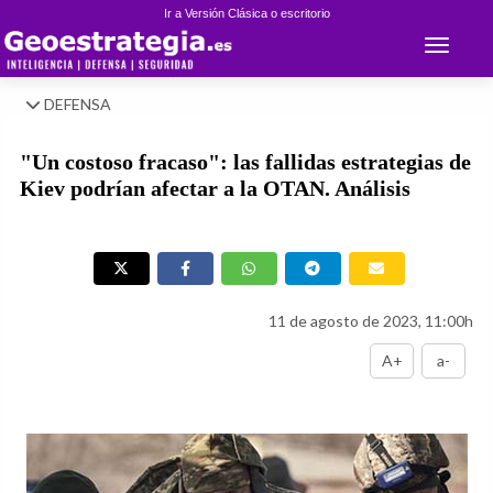
Ir a Versión Clásica o escritorio
Toggle 
DEFENSA
"Un costoso fracaso": las fallidas estrategias de
Kiev podrían afectar a la OTAN. Análisis
11 de agosto de 2023, 11:00h
A+
a-