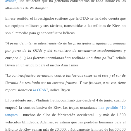
avance
, una situación que ha generado comentarios de toda índole en las
altas esferas de Washington.
En ese sentido, el investigador sostiene que la OTAN se ha dado cuenta que
sus equipos militares y sus tácticas, transmitidas a las milicias de Kiev, no
son el remedio para ganar conflictos bélicos.
"
A pesar del intenso adiestramiento de las principales brigadas ucranianas
por parte de la OTAN y del suministro de armamento estadounidense y
europeo (…), las fuerzas ucranianas han recibido una dura paliza
", señala
Bryen en un artículo para el medio Asia Times.
"
La contraofensiva ucraniana contra las fuerzas rusas en el este y el sur de
Ucrania ha resultado ser un costoso fracaso. Y ese fracaso, a su vez, tiene
repercusiones en
la OTAN
", indica Bryen.
El presidente ruso, Vladímir Putin, confirmó que desde el 4 de junio, cuando
empezó la contraofensiva de Kiev, las tropas ucranianas
han perdido 415
tanques
—muchos de ellos de fabricación occidental— y más de 1.300
vehículos blindados. Además, se estima que las pérdidas humanas para el
Ejército de Kiev suman más de 26.000, prácticamente la mitad de los 60.000