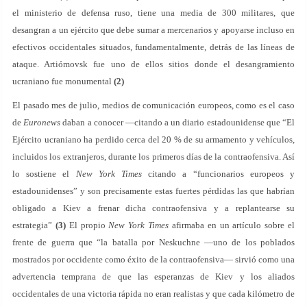
el ministerio de defensa ruso, tiene una media de 300 militares, que
desangran a un ejército que debe sumar a mercenarios y apoyarse incluso en
efectivos occidentales situados, fundamentalmente, detrás de las líneas de
ataque. Artiómovsk fue uno de ellos sitios donde el desangramiento
ucraniano fue monumental
(2)
El pasado mes de julio, medios de comunicación europeos, como es el caso
de
Euronews
daban a conocer —citando a un diario estadounidense que “El
Ejército ucraniano ha perdido cerca del 20 % de su armamento y vehículos,
incluidos los extranjeros, durante los primeros días de la contraofensiva. Así
lo sostiene el
New York Times
citando a “funcionarios europeos y
estadounidenses” y son precisamente estas fuertes pérdidas las que habrían
obligado a Kiev a frenar dicha contraofensiva y a replantearse su
estrategia”
(3)
El propio
New York Times
afirmaba en un artículo sobre el
frente de guerra que “la batalla por Neskuchne —uno de los poblados
mostrados por occidente como éxito de la contraofensiva— sirvió como una
advertencia temprana de que las esperanzas de Kiev y los aliados
occidentales de una victoria rápida no eran realistas y que cada kilómetro de