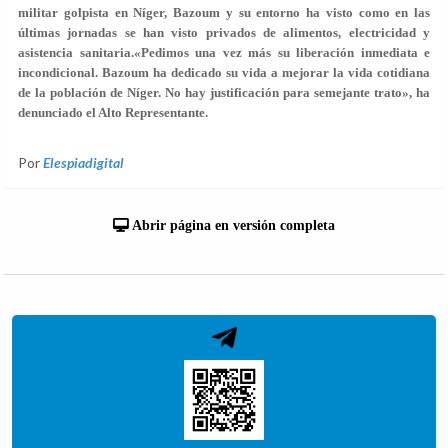
militar golpista en Níger, Bazoum y su entorno ha visto como en las
últimas jornadas se han visto privados de alimentos, electricidad y
asistencia sanitaria.«Pedimos una vez más su liberación inmediata e
incondicional. Bazoum ha dedicado su vida a mejorar la vida cotidiana
de la población de Níger. No hay justificación para semejante trato», ha
denunciado el Alto Representante.
Por
Elespiadigital
Abrir página en versión completa