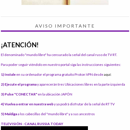
AVISO IMPORTANTE
¡ATENCIÓN!
El denominado "mundo libre" ha censurado la señal del canal ruso de TV RT.
Para poder seguir viéndolo en nuestro portal siga las instrucciones siguientes:
1) Instale
en su ordenador el programa gratuito Proton VPN desde
aquí:
2) Ejecute el programa
y aparecerán tres Ubicaciones libres en la parte izquierda
3) Pulse "CONECTAR"
en la ubicación JAPÓN
4) Vuelva a entrar en nuestra web
y ya podrá disfrutar de la señal de RT TV
5) Maldiga
a los cabecillas del "mundo libre" y a sus ancestros
TELEVISIÓN - CANAL RUSSIA TODAY