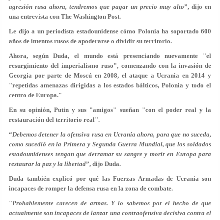
agresión rusa ahora, tendremos que pagar un precio muy alto
”, dijo en
una entrevista con The Washington Post.
Le dijo a un periodista estadounidense cómo Polonia ha soportado 600
años de intentos rusos de apoderarse o dividir su territorio.
Ahora, según Duda, el mundo está presenciando nuevamente "el
resurgimiento del imperialismo ruso", comenzando con la invasión de
Georgia por parte de Moscú en 2008, el ataque a Ucrania en 2014 y
"repetidas amenazas dirigidas a los estados bálticos, Polonia y todo el
centro de Europa."
En su opinión, Putin y sus "amigos" sueñan "con el poder real y la
restauración del territorio real".
“
Debemos detener la ofensiva rusa en Ucrania ahora, para que no suceda,
como sucedió en la Primera y Segunda Guerra Mundial, que los soldados
estadounidenses tengan que derramar su sangre y morir en Europa para
restaurar la paz y la libertad
”, dijo Duda.
Duda también explicó por qué las Fuerzas Armadas de Ucrania son
incapaces de romper la defensa rusa en la zona de combate.
"
Probablemente carecen de armas. Y lo sabemos por el hecho de que
actualmente son incapaces de lanzar una contraofensiva decisiva contra el