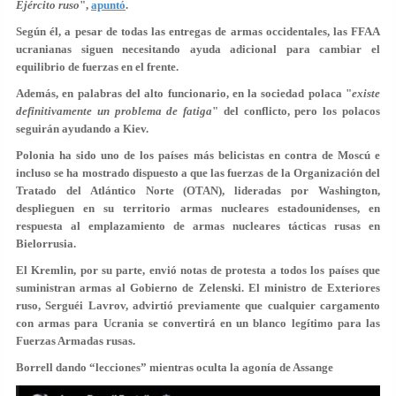
Ejército ruso
",
apuntó
.
Según él, a pesar de todas las entregas de armas occidentales, las FFAA
ucranianas siguen necesitando ayuda adicional para cambiar el
equilibrio de fuerzas en el frente.
Además, en palabras del alto funcionario, en la sociedad polaca "
existe
definitivamente un problema de fatiga
" del conflicto, pero los polacos
seguirán ayudando a Kiev.
Polonia ha sido uno de los países más belicistas en contra de Moscú e
incluso se ha mostrado dispuesto a que las fuerzas de la Organización del
Tratado del Atlántico Norte (OTAN), lideradas por Washington,
desplieguen en su territorio armas nucleares estadounidenses, en
respuesta al emplazamiento de armas nucleares tácticas rusas en
Bielorrusia.
El Kremlin, por su parte, envió notas de protesta a todos los países que
suministran armas al Gobierno de Zelenski. El ministro de Exteriores
ruso, Serguéi Lavrov, advirtió previamente que cualquier cargamento
con armas para Ucrania se convertirá en un blanco legítimo para las
Fuerzas Armadas rusas.
Borrell dando “lecciones” mientras oculta la agonía de Assange