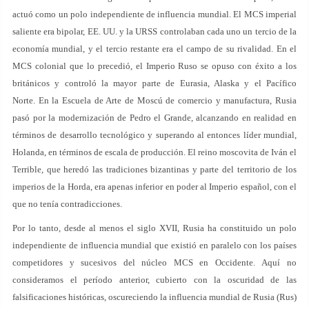
actuó como un polo independiente de influencia mundial. El MCS imperial
saliente era bipolar, EE. UU. y la URSS controlaban cada uno un tercio de la
economía mundial, y el tercio restante era el campo de su rivalidad. En el
MCS colonial que lo precedió, el Imperio Ruso se opuso con éxito a los
británicos y controló la mayor parte de Eurasia, Alaska y el Pacífico
Norte. En la Escuela de Arte de Moscú de comercio y manufactura, Rusia
pasó por la modernización de Pedro el Grande, alcanzando en realidad en
términos de desarrollo tecnológico y superando al entonces líder mundial,
Holanda, en términos de escala de producción. El reino moscovita de Iván el
Terrible, que heredó las tradiciones bizantinas y parte del territorio de los
imperios de la Horda, era apenas inferior en poder al Imperio español, con el
que no tenía contradicciones.
Por lo tanto, desde al menos el siglo XVII, Rusia ha constituido un polo
independiente de influencia mundial que existió en paralelo con los países
competidores y sucesivos del núcleo MCS en Occidente. Aquí no
consideramos el período anterior, cubierto con la oscuridad de las
falsificaciones históricas, oscureciendo la influencia mundial de Rusia (Rus)