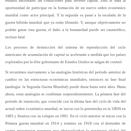
estados nacionales las condiciones para invertir capital. Esto le dará la
oportunidad de participar en la formación de un nuevo orden económico
mundial como actor principal. Y la segunda es pasar a la escalada de la
guerra híbrida mundial que ya están librando. Y, aunque objetivamente no
podrán ganar esta guerra, el daño a la humanidad puede ser catastrófico,
incluso fatal.
Los procesos de destrucción del sistema de reproducción del ciclo
americano de acumulación de capital se acelerarán a medida que los países
explotados por la élite gobernante de Estados Unidos se salgan de control.
Si recurrimos nuevamente a las analogías históricas del período anterior de
cambio en las estructuras económicas mundiales, entonces su fase final
(análogía: la Segunda Guerra Mundial) puede durar hasta siete años. Hasta
ahora, estas analogías se confirman sorprendentemente. La primera fase del
período de transición, que coincide con la última fase del ciclo de vida del
actual orden económico mundial, se inicia con la perestroika en la URSS en
1985 y finaliza con su colapso en 1991. En el ciclo anterior se inicia con la
Primera guerra mundial en 1914 y termino en 1918 con el derrumbe de
cuatro monarquias europeas que obstaculizaban la expansion global del