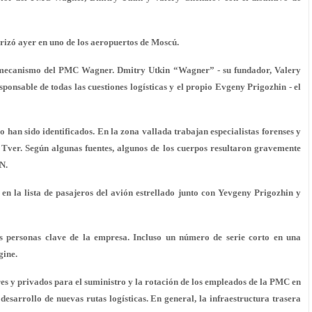
rrizó ayer en uno de los aeropuertos de Moscú.
el mecanismo del PMC Wagner. Dmitry Utkin “Wagner” - su fundador, Valery
onsable de todas las cuestiones logísticas y el propio Evgeny Prigozhin - el
 han sido identificados. En la zona vallada trabajan especialistas forenses y
 Tver. Según algunas fuentes, algunos de los cuerpos resultaron gravemente
N.
n la lista de pasajeros del avión estrellado junto con Yevgeny Prigozhin y
 personas clave de la empresa. Incluso un número de serie corto en una
gine.
res y privados para el suministro y la rotación de los empleados de la PMC en
 desarrollo de nuevas rutas logísticas. En general, la infraestructura trasera