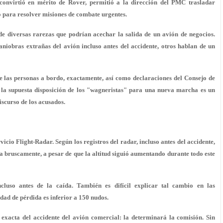
convirtió en mérito de Rover, permitió a la dirección del PMC trasladar
o para resolver misiones de combate urgentes.
e diversas rarezas que podrían acechar la salida de un avión de negocios.
niobras extrañas del avión incluso antes del accidente, otros hablan de un
e las personas a bordo, exactamente, así como declaraciones del Consejo de
a supuesta disposición de los "wagneristas" para una nueva marcha es un
iscurso de los acusados.
vicio Flight-Radar. Según los registros del radar, incluso antes del accidente,
 bruscamente, a pesar de que la altitud siguió aumentando durante todo este
cluso antes de la caída. También es difícil explicar tal cambio en las
dad de pérdida es inferior a 150 nudos.
 exacta del accidente del avión comercial: la determinará la comisión. Sin