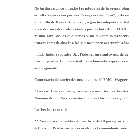
No tardaron cinco minutos las infoputas de la prensa ot
estrellarse su avión por una “venganza de Putin”, todo en
la batalla de Kurks. Al parecer, según las infoputas no h
las redes sociales y alimentadas por los bots de la OTAN y
mismo nivel de los que hemos visto durante la pandemia
tratamientos de shocks a los que nos tienen acostumbrados
¿Pudo haber sabotaje? Sí. ¿Pudo ser un trágico accidente 
Casi imposible. Lo intelectualmente honrado: esperar más 
es lo siguiente:
Comentario del soviet de comandantes del PMC "Wagner"
"
Amigos. Una vez más queremos recordarles que las dec
Ninguno de nuestros comandantes ha declarado nada públicam
Los hechos conocidos
??Rosaviatsia ha publicado una lista de 10 pasajeros y m
del propio Prigozhin, se encuentran el comandante supe