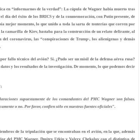
ánica en “informarnos de la verdad”: La cúpula de Wagner había muerto tras
 el día del éxito de los BRICS y de la conmemoración, con Putin presente, de
abía mejor momento, lo que unido a toda la sarta de tonterías que corren por
 la camarilla de Kiev, bastaba para la construcción de un relato delirante, al
 del coronavirus, las “conspiraciones de Trump·, los alienígenas y demás
.
por fallo técnico del avión? Sí. ¿Pudo ser un misil de la defensa aérea rusa?
datos y los resultados de la investigación. De momento, lo que podemos decir
:
laraciones supuestamente de los comandantes del PMC Wagner son falsas.
ente o no. Por favor, confíen sólo en nuestras fuentes oficiales
".
iembros de la tripulación que se encontraban en el avión, en la que, además
rior del PMC Wagner, Dmitry Utkin y Valery Chekalov con el distintivo de