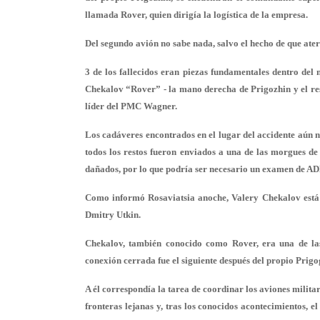
llamada Rover, quien dirigía la logística de la empresa.
Del segundo avión no sabe nada, salvo el hecho de que ate
3 de los fallecidos eran piezas fundamentales dentro d
Chekalov “Rover” - la mano derecha de Prigozhin y el resp
líder del PMC Wagner.
Los cadáveres encontrados en el lugar del accidente aún no
todos los restos fueron enviados a una de las morgues de
dañados, por lo que podría ser necesario un examen de AD
Como informó Rosaviatsia anoche, Valery Chekalov está e
Dmitry Utkin.
Chekalov, también conocido como Rover, era una de las
conexión cerrada fue el siguiente después del propio Prigo
A él correspondía la tarea de coordinar los aviones milita
fronteras lejanas y, tras los conocidos acontecimientos, el