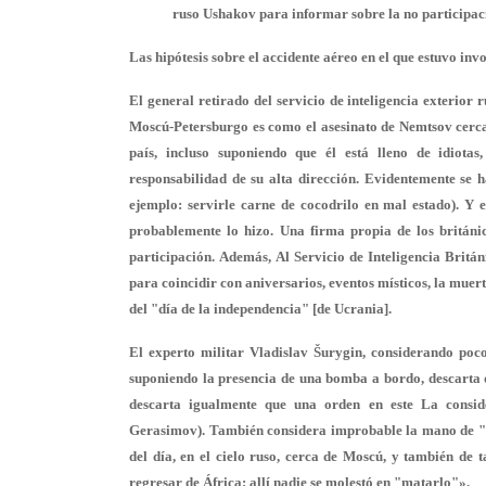
ruso Ushakov para informar sobre la no participac
Las hipótesis sobre el accidente aéreo en el que estuvo i
El general retirado del servicio de inteligencia exterior
Moscú-Petersburgo es como el asesinato de Nemtsov cerca 
país, incluso suponiendo que él está lleno de idiotas
responsabilidad de su alta dirección. Evidentemente se h
ejemplo: servirle carne de cocodrilo en mal estado). Y 
probablemente lo hizo. Una firma propia de los británi
participación. Además, Al Servicio de Inteligencia Britán
para coincidir con aniversarios, eventos místicos, la muer
del "día de la independencia" [de Ucrania].
El experto militar Vladislav Šurygin, considerando poc
suponiendo la presencia de una bomba a bordo, descarta q
descarta igualmente que una orden en este La conside
Gerasimov). También considera improbable la mano de "oli
del día, en el cielo ruso, cerca de Moscú, y también de
regresar de África: allí nadie se molestó en "matarlo"».