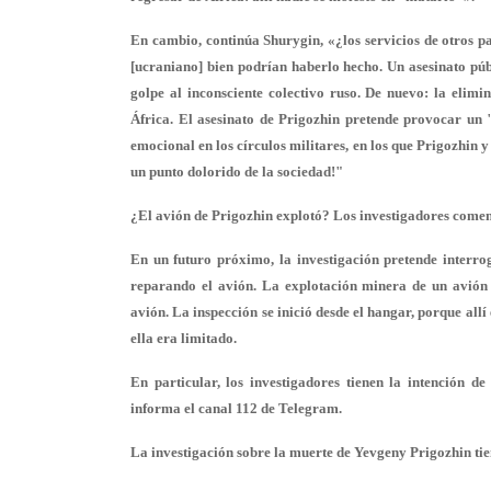
En cambio, continúa Shurygin, «¿los servicios de otros 
[ucraniano] bien podrían haberlo hecho. Un asesinato públ
golpe al inconsciente colectivo ruso. De nuevo: la elim
África. El asesinato de Prigozhin pretende provocar un "e
emocional en los círculos militares, en los que Prigozhin
un punto dolorido de la sociedad!"
¿El avión de Prigozhin explotó? Los investigadores come
En un futuro próximo, la investigación pretende interro
reparando el avión. La explotación minera de un avión c
avión. La inspección se inició desde el hangar, porque all
ella era limitado.
En particular, los investigadores tienen la intención 
informa el canal 112 de Telegram.
La investigación sobre la muerte de Yevgeny Prigozhin tie