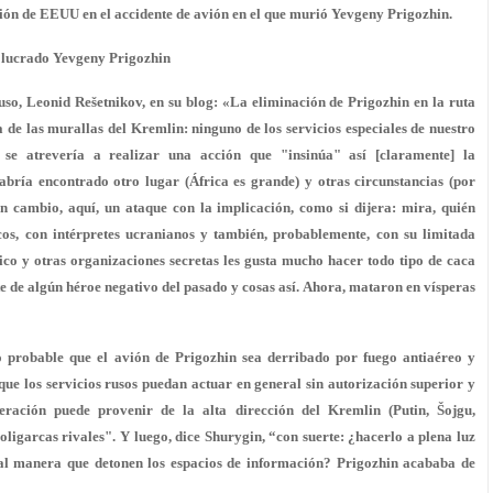
ión de EEUU en el accidente de avión en el que murió Yevgeny Prigozhin.
nvolucrado Yevgeny Prigozhin
 ruso, Leonid Rešetnikov, en su blog: «La eliminación de Prigozhin en la ruta
de las murallas del Kremlin: ninguno de los servicios especiales de nuestro
, se atrevería a realizar una acción que "insinúa" así [claramente] la
abría encontrado otro lugar (África es grande) y otras circunstancias (por
en cambio, aquí, un ataque con la implicación, como si dijera: mira, quién
cos, con intérpretes ucranianos y también, probablemente, con su limitada
ico y otras organizaciones secretas les gusta mucho hacer todo tipo de caca
te de algún héroe negativo del pasado y cosas así. Ahora, mataron en vísperas
o probable que el avión de Prigozhin sea derribado por fuego antiaéreo y
ue los servicios rusos puedan actuar en general sin autorización superior y
ración puede provenir de la alta dirección del Kremlin (Putin, Šojgu,
garcas rivales". Y luego, dice Shurygin, “con suerte: ¿hacerlo a plena luz
 tal manera que detonen los espacios de información? Prigozhin acababa de