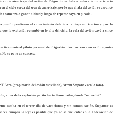
tren de aterrizaje del avión de Prigozhin se habría colocado un artefacto
n el cielo cerca del tren de aterrizaje, por lo que el ala del avión se arrancó
cios comenzó a ganar altitud y luego de repente cayó en picada.
xplosión perdieron el conocimiento debido a la despresurización y, por lo
a que la explosión retumbó en lo alto del cielo, la cola del avión cayó a cinco
activamente al piloto personal de Prigozhin. Tuvo acceso a un avión y, antes
. No se pone en contacto.
NT Aero (propietario del avión estrellado), Artem Stepanov (en la foto).
ón, antes de la explosión partió hacia Kamchatka, donde "se perdió".
te estaba en el tercer día de vacaciones y sin comunicación. Stepanov es
cer cumplir la ley; es posible que ya no se encuentre en la Federación de