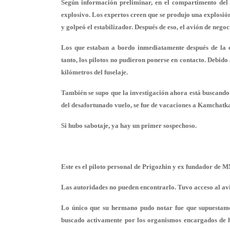
Según información preliminar, en el compartimento del 
explosivo. Los expertos creen que se produjo una explosión e
y golpeó el estabilizador. Después de eso, el avión de nego
Los que estaban a bordo inmediatamente después de la e
tanto, los pilotos no pudieron ponerse en contacto. Debido 
kilómetros del fuselaje.
También se supo que la investigación ahora está buscando 
del desafortunado vuelo, se fue de vacaciones a Kamchatka
Si hubo sabotaje, ya hay un primer sospechoso.
Este es el piloto personal de Prigozhin y ex fundador de M
Las autoridades no pueden encontrarlo. Tuvo acceso al avi
Lo único que su hermano pudo notar fue que supuestamen
buscado activamente por los organismos encargados de ha