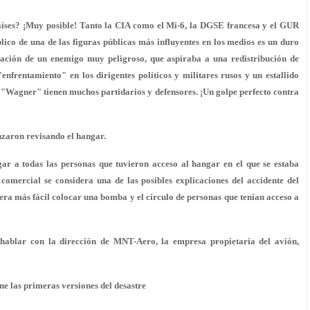
países? ¡Muy posible! Tanto la CIA como el Mi-6, la DGSE francesa y el GUR
ico de una de las figuras públicas más influyentes en los medios es un duro
inación de un enemigo muy peligroso, que aspiraba a una redistribución de
nfrentamiento" en los dirigentes políticos y militares rusos y un estallido
 y "Wagner" tienen muchos partidarios y defensores. ¡Un golpe perfecto contra
nzaron revisando el hangar.
gar a todas las personas que tuvieron acceso al hangar en el que se estaba
omercial se considera una de las posibles explicaciones del accidente del
í era más fácil colocar una bomba y el círculo de personas que tenían acceso a
de hablar con la dirección de MNT-Aero, la empresa propietaria del avión,
ne las primeras versiones del desastre