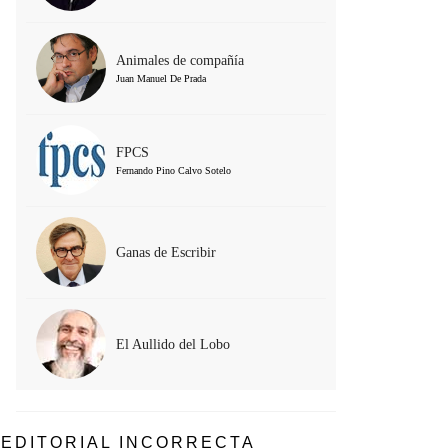
Animales de compañía
Juan Manuel De Prada
FPCS
Fernando Pino Calvo Sotelo
Ganas de Escribir
El Aullido del Lobo
EDITORIAL INCORRECTA