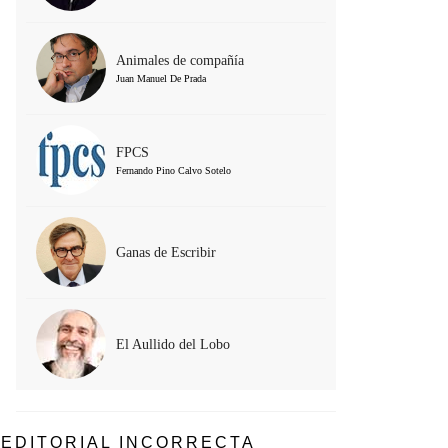
Animales de compañía
Juan Manuel De Prada
FPCS
Fernando Pino Calvo Sotelo
Ganas de Escribir
El Aullido del Lobo
EDITORIAL INCORRECTA