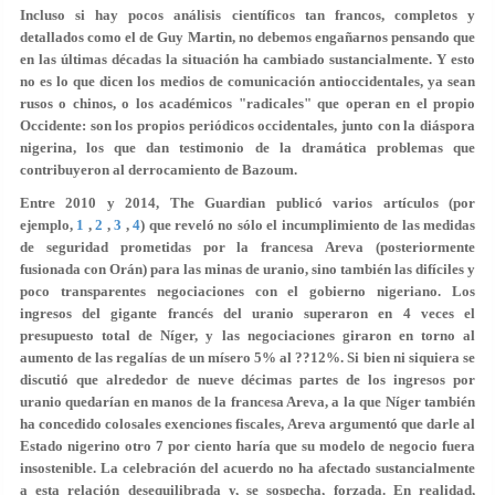
Incluso si hay pocos análisis científicos tan francos, completos y
detallados como el de Guy Martin, no debemos engañarnos pensando que
en las últimas décadas la situación ha cambiado sustancialmente. Y esto
no es lo que dicen los medios de comunicación antioccidentales, ya sean
rusos o chinos, o los académicos "radicales" que operan en el propio
Occidente: son los propios periódicos occidentales, junto con la diáspora
nigerina, los que dan testimonio de la dramática problemas que
contribuyeron al derrocamiento de Bazoum.
Entre 2010 y 2014, The Guardian publicó varios artículos (por
ejemplo,
1
,
2
,
3
,
4
) que reveló no sólo el incumplimiento de las medidas
de seguridad prometidas por la francesa Areva (posteriormente
fusionada con Orán) para las minas de uranio, sino también las difíciles y
poco transparentes negociaciones con el gobierno nigeriano. Los
ingresos del gigante francés del uranio superaron en 4 veces el
presupuesto total de Níger, y las negociaciones giraron en torno al
aumento de las regalías de un mísero 5% al ??12%. Si bien ni siquiera se
discutió que alrededor de nueve décimas partes de los ingresos por
uranio quedarían en manos de la francesa Areva, a la que Níger también
ha concedido colosales exenciones fiscales, Areva argumentó que darle al
Estado nigerino otro 7 por ciento haría que su modelo de negocio fuera
insostenible. La celebración del acuerdo no ha afectado sustancialmente
a esta relación desequilibrada y, se sospecha, forzada. En realidad,