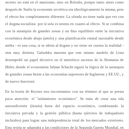
secreto no está en el marxismo, sino en Bolodis, porque tanto antes como
después de Stalin la economía soviética era ideológicamente la misma, pero
el efecto fue completamente diferente. La oleada no tiene nada que ver con
el dogma socialista: por sí sola es neutra en cuanto al efecto. Si se combina
con la autarquía de grandes zonas y un fino equilibrio entre la iniciativa
económica desde abajo (artels) y una planificación estatal razonable desde
arriba - es una cosa, si se aferra al dogma y no tiene en cuenta la realidad -
otra muy distinta. Galushka muestra que este mismo modelo de Lista
desempeñó un papel decisivo en el meteórico ascenso de la Alemania de
Hitler, donde el economista Jalmar Schacht siguió la lógica de la autarquía
de grandes zonas frente a las economías superiores de Inglaterra y EE.UU., y
de nuevo funcionó.
En la teoría de Keynes nos encontramos con un término al que se presta
poca atención: el "aislamiento económico". Se trata de crear una isla
autosuficiente (ínsula) fuera del espacio económico, combinando la
iniciativa privada y la gestión pública (hasta ejércitos de trabajadores
incluidos) para lograr una independencia total de los mercados exteriores.
Esta teoría se adaptaba a las condiciones de la Segunda Guerra Mundial, en