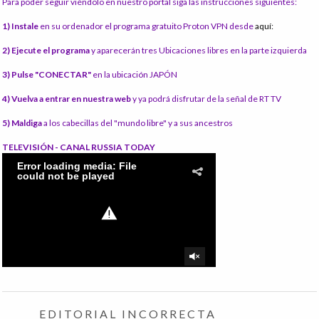
Para poder seguir viéndolo en nuestro portal siga las instrucciones siguientes:
1) Instale
en su ordenador el programa gratuito Proton VPN desde
aquí:
2) Ejecute el programa
y aparecerán tres Ubicaciones libres en la parte izquierda
3) Pulse "CONECTAR"
en la ubicación JAPÓN
4) Vuelva a entrar en nuestra web
y ya podrá disfrutar de la señal de RT TV
5) Maldiga
a los cabecillas del "mundo libre" y a sus ancestros
TELEVISIÓN - CANAL RUSSIA TODAY
EDITORIAL INCORRECTA