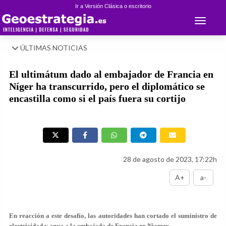
Ir a Versión Clásica o escritorio
Toggle 
ÚLTIMAS NOTICIAS
El ultimátum dado al embajador de Francia en
Níger ha transcurrido, pero el diplomático se
encastilla como si el país fuera su cortijo
28 de agosto de 2023, 17:22h
A+
a-
En reacción a este desafío, las autoridades han cortado el suministro de
electricidad y agua a la embajada de Francia en Niamey.