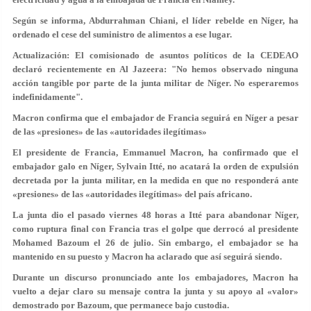
Según se informa, Abdurrahman Chiani, el líder rebelde en Níger, ha
ordenado el cese del suministro de alimentos a ese lugar.
Actualización: El comisionado de asuntos políticos de la CEDEAO
declaró recientemente en Al Jazeera: "No hemos observado ninguna
acción tangible por parte de la junta militar de Níger. No esperaremos
indefinidamente".
Macron confirma que el embajador de Francia seguirá en Níger a pesar
de las «presiones» de las «autoridades ilegítimas»
El presidente de Francia, Emmanuel Macron, ha confirmado que el
embajador galo en Níger, Sylvain Itté, no acatará la orden de expulsión
decretada por la junta militar, en la medida en que no responderá ante
«presiones» de las «autoridades ilegítimas» del país africano.
La junta dio el pasado viernes 48 horas a Itté para abandonar Níger,
como ruptura final con Francia tras el golpe que derrocó al presidente
Mohamed Bazoum el 26 de julio. Sin embargo, el embajador se ha
mantenido en su puesto y Macron ha aclarado que así seguirá siendo.
Durante un discurso pronunciado ante los embajadores, Macron ha
vuelto a dejar claro su mensaje contra la junta y su apoyo al «valor»
demostrado por Bazoum, que permanece bajo custodia.