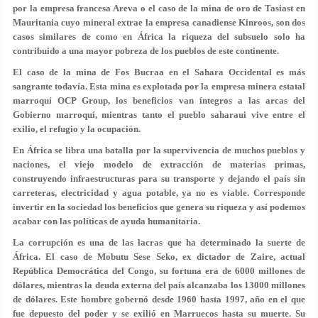
por la empresa francesa Areva o el caso de la mina de oro de Tasiast en
Mauritania cuyo mineral extrae la empresa canadiense Kinroos, son dos
casos similares de como en África la riqueza del subsuelo solo ha
contribuido a una mayor pobreza de los pueblos de este continente.
El caso de la mina de Fos Bucraa en el Sahara Occidental es más
sangrante todavía. Esta mina es explotada por la empresa minera estatal
marroquí OCP Group, los beneficios van íntegros a las arcas del
Gobierno marroquí, mientras tanto el pueblo saharaui vive entre el
exilio, el refugio y la ocupación.
En África se libra una batalla por la supervivencia de muchos pueblos y
naciones, el viejo modelo de extracción de materias primas,
construyendo infraestructuras para su transporte y dejando el país sin
carreteras, electricidad y agua potable, ya no es viable. Corresponde
invertir en la sociedad los beneficios que genera su riqueza y así podemos
acabar con las políticas de ayuda humanitaria.
La corrupción es una de las lacras que ha determinado la suerte de
África. El caso de Mobutu Sese Seko, ex dictador de Zaire, actual
República Democrática del Congo, su fortuna era de 6000 millones de
dólares, mientras la deuda externa del país alcanzaba los 13000 millones
de dólares. Este hombre gobernó desde 1960 hasta 1997, año en el que
fue depuesto del poder y se exilió en Marruecos hasta su muerte. Su