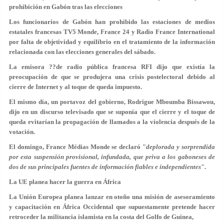
prohibici
ón en Gab
ón tras las elecciones
Los funcionarios de Gabón han prohibido las estaciones de medios
estatales francesas TV5 Monde, France 24 y Radio France International
por falta de objetividad y equilibrio en el tratamiento de la información
relacionada con las elecciones generales del sábado.
La emisora ??de radio pública francesa RFI dijo que existía la
preocupación de que se produjera una crisis postelectoral debido al
cierre de Internet y al toque de queda impuesto.
El mismo día, un portavoz del gobierno, Rodrigue Mboumba Bissawou,
dijo en un discurso televisado que se suponía que el cierre y el toque de
queda evitarían la propagación de llamados a la violencia después de la
votación.
El domingo, France Médias Monde se declaró "
deplorada y sorprendida
por esta suspensión provisional, infundada, que priva a los gaboneses de
dos de sus principales fuentes de información fiables e independientes
".
La UE planea hacer la guerra en África
La Unión Europea planea lanzar en otoño una misión de asesoramiento
y capacitación en África Occidental que supuestamente pretende hacer
retroceder la militancia islamista en la costa del Golfo de Guinea,