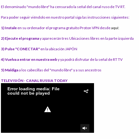
El denominado "mundo libre" ha censurado la señal del canal ruso de TV RT.
Para poder seguir viéndolo en nuestro portal siga las instrucciones siguientes:
1) Instale
en su ordenador el programa gratuito Proton VPN desde
aquí:
2) Ejecute el programa
y aparecerán tres Ubicaciones libres en la parte izquierda
3) Pulse "CONECTAR"
en la ubicación JAPÓN
4) Vuelva a entrar en nuestra web
y ya podrá disfrutar de la señal de RT TV
5) Maldiga
a los cabecillas del "mundo libre" y a sus ancestros
TELEVISIÓN - CANAL RUSSIA TODAY