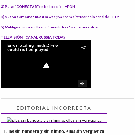
3) Pulse "CONECTAR"
en la ubicación JAPÓN
4) Vuelva a entrar en nuestra web
y ya podrá disfrutar de la señal de RT TV
5) Maldiga
a los cabecillas del "mundo libre" y a sus ancestros
TELEVISIÓN - CANAL RUSSIA TODAY
EDITORIAL INCORRECTA
Ellas sin bandera y sin himno, ellos sin vergüenza