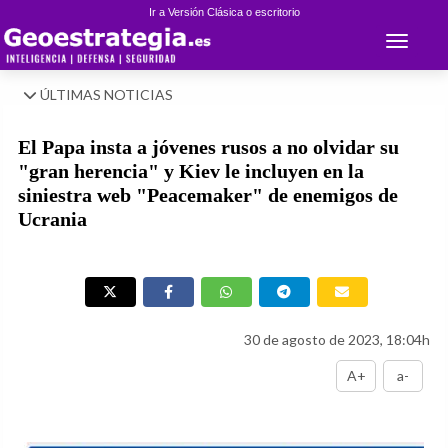
Ir a Versión Clásica o escritorio
Toggle 
ÚLTIMAS NOTICIAS
El Papa insta a jóvenes rusos a no olvidar su
"gran herencia" y Kiev le incluyen en la
siniestra web "Peacemaker" de enemigos de
Ucrania
30 de agosto de 2023, 18:04h
A+
a-