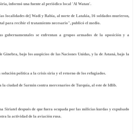
Siria, informó una fuente al periódico local 'Al Watan'.
las localidades de] Wadi y Rabia, al norte de Latakia, 16 soldados murieron,
tal para recibir el tratamiento necesario", publicó el medio.
rzas gubernamentales se enfrentan a grupos armados de la oposición y a
de Ginebra, bajo los auspicios de las Naciones Unidas, y la de Astaná, bajo la
olución política a la crisis siria y el retorno de los refugiados.
ra la ciudad de Sarmin contra mercenarios de Turquía, al este de Idlib.
a Siriatel después de que fuera ocupada por las milicias kurdas y expulsado
stra la actividad de la aviación rusa.