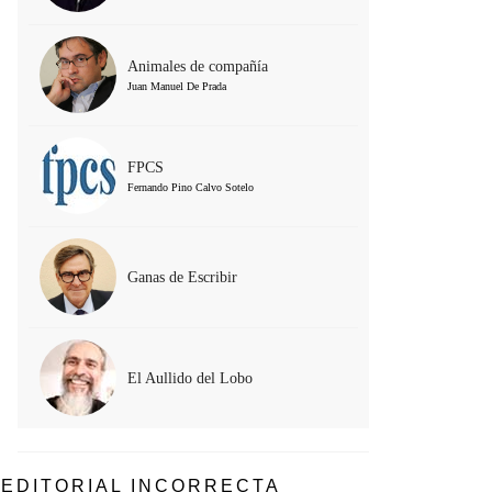
Animales de compañía
Juan Manuel De Prada
FPCS
Fernando Pino Calvo Sotelo
Ganas de Escribir
El Aullido del Lobo
EDITORIAL INCORRECTA