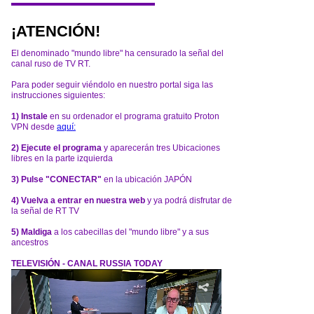
¡ATENCIÓN!
El denominado "mundo libre" ha censurado la señal del
canal ruso de TV RT.
Para poder seguir viéndolo en nuestro portal siga las
instrucciones siguientes:
1) Instale
en su ordenador el programa gratuito Proton
VPN desde
aquí:
2) Ejecute el programa
y aparecerán tres Ubicaciones
libres en la parte izquierda
3) Pulse "CONECTAR"
en la ubicación JAPÓN
4) Vuelva a entrar en nuestra web
y ya podrá disfrutar de
la señal de RT TV
5) Maldiga
a los cabecillas del "mundo libre" y a sus
ancestros
TELEVISIÓN - CANAL RUSSIA TODAY