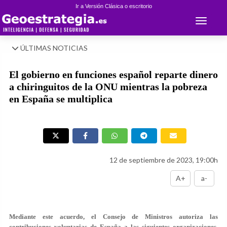
Ir a Versión Clásica o escritorio
Toggle 
ÚLTIMAS NOTICIAS
El gobierno en funciones español reparte dinero
a chiringuitos de la ONU mientras la pobreza
en España se multiplica
12 de septiembre de 2023, 19:00h
A+
a-
Mediante este acuerdo, el Consejo de Ministros autoriza las
contribuciones voluntarias de España a las siguientes organizaciones,