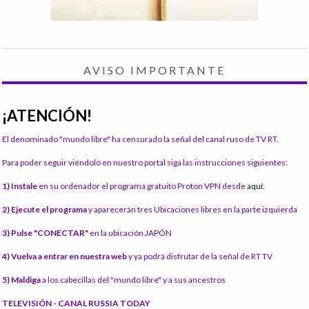
AVISO IMPORTANTE
¡ATENCIÓN!
El denominado "mundo libre" ha censurado la señal del canal ruso de TV RT.
Para poder seguir viéndolo en nuestro portal siga las instrucciones siguientes:
1) Instale
en su ordenador el programa gratuito Proton VPN desde
aquí:
2) Ejecute el programa
y aparecerán tres Ubicaciones libres en la parte izquierda
3) Pulse "CONECTAR"
en la ubicación JAPÓN
4) Vuelva a entrar en nuestra web
y ya podrá disfrutar de la señal de RT TV
5) Maldiga
a los cabecillas del "mundo libre" y a sus ancestros
TELEVISIÓN - CANAL RUSSIA TODAY