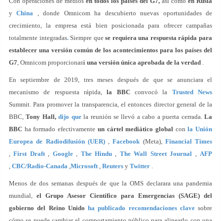
Con operaciones de medios
en todos los países del G7,
así como
en Rusia
y
China
, donde Omnicom ha descubierto nuevas oportunidades de
crecimiento, la empresa está bien posicionada para ofrecer campañas
totalmente integradas
.
Siempre que
se requiera una respuesta rápida para
establecer una versión común de los acontecimientos para los países del
G7
, Omnicom proporcionará
una versión única aprobada de la verdad
.
En septiembre de 2019, tres meses después de que se anunciara el
mecanismo de respuesta rápida,
la BBC
convocó la
Trusted News
Summit. Para promover la transparencia, el entonces director general de la
BBC,
Tony Hall,
dijo que
la reunión se llevó a cabo a puerta cerrada.
La
BBC
ha formado efectivamente
un cártel mediático global
con
la Unión
Europea de Radiodifusión (UER)
,
Facebook
(Meta),
Financial Times
,
First Draft
,
Google
,
The Hindu
,
The Wall Street Journal
,
AFP
,
CBC/Radio-Canada
,
Microsoft
,
Reuters
y
Twitter
.
Menos de dos semanas después de que la OMS declarara una pandemia
mundial,
el Grupo Asesor Científico para Emergencias (SAGE) del
gobierno del Reino Unido
ha publicado recomendaciones clave
sobre
cómo se puede cambiar el comportamiento público para alinearlo con una