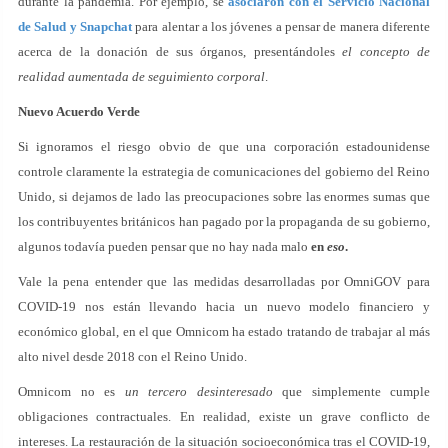
durante la pandemia. Por ejemplo, se
asociaron con el Servicio Nacional
de Salud y Snapchat
para alentar a los jóvenes a pensar de manera diferente
acerca de la donación de sus órganos, presentándoles
el concepto de
realidad aumentada de seguimiento corporal
.
Nuevo Acuerdo Verde
Si ignoramos el riesgo obvio de que una corporación estadounidense
controle claramente la estrategia de comunicaciones del gobierno del Reino
Unido, si dejamos de lado las preocupaciones sobre las enormes sumas que
los contribuyentes británicos han pagado por la propaganda de su gobierno,
algunos todavía pueden pensar que no hay nada malo
en
eso
.
Vale la pena entender que las medidas desarrolladas por OmniGOV para
COVID-19 nos están llevando hacia un nuevo modelo financiero y
económico global, en el que Omnicom ha estado tratando de trabajar al más
alto nivel desde 2018 con el Reino Unido.
Omnicom no es
un tercero desinteresado
que simplemente cumple
obligaciones contractuales. En realidad, existe un grave conflicto de
intereses. La restauración de la situación socioeconómica tras el COVID-19,