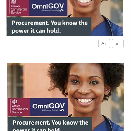
A+
a-