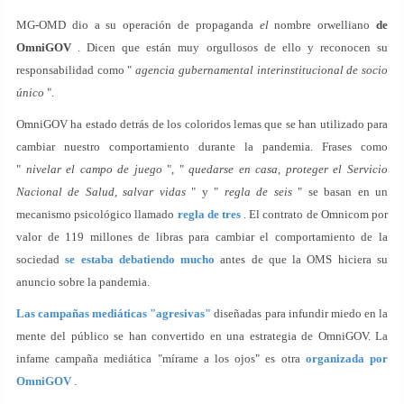
MG-OMD dio a su operación de propaganda
el
nombre orwelliano
de
OmniGOV
. Dicen que están muy orgullosos de ello y reconocen su
responsabilidad como "
agencia gubernamental interinstitucional de socio
único
".
OmniGOV ha estado detrás de los coloridos lemas que se han utilizado para
cambiar nuestro comportamiento durante la pandemia. Frases como
"
nivelar el campo de juego
", "
quedarse en casa, proteger el Servicio
Nacional de Salud, salvar vidas
" y "
regla de seis
" se basan en un
mecanismo psicológico llamado
regla de tres
. El contrato de Omnicom por
valor de 119 millones de libras para cambiar el comportamiento de la
sociedad
se estaba debatiendo mucho
antes de que la OMS hiciera su
anuncio sobre la pandemia.
Las campañas mediáticas "agresivas"
diseñadas para infundir miedo en la
mente del público se han convertido en una estrategia de OmniGOV. La
infame campaña mediática "mírame a los ojos" es otra
organizada por
OmniGOV
.